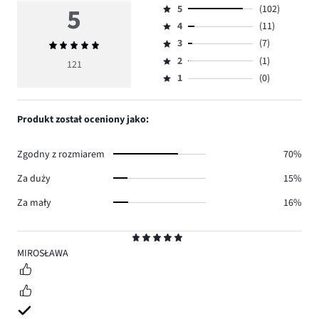
5
5
(102)
Ocena
4
(11)
5,
Ocena
ilość
3
(7)
Średnia
4,
Ocena
głosów
ocena
ilość
2
(1)
3,
121
Ocena
102.
5
głosów
ilość
1
(0)
2,
Ocena
11.
głosów
ilość
1,
7.
głosów
ilość
Produkt został oceniony jako:
1.
głosów
0.
Zgodny z rozmiarem
70%
Za duży
15%
Za mały
16%
Ocena
5
MIROSŁAWA