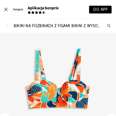
Aplikacja bonprix
DO APP
BIKINI NA FISZBINACH Z FIGAMI BIKINI Z WYSOKIM STANEM (KOMPLET 2-CZ.)
Szu
pr