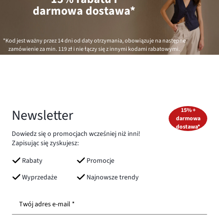
darmowa dostawa*
*Kod jest ważny przez 14 dni od daty otrzymania, obowiązuje na następne
zamówienie za min.
119 zł
i nie łączy się z innymi kodami rabatowymi.
Newsletter
15% +
darmowa
dostawa*
Dowiedz się o promocjach wcześniej niż inni!
Zapisując się zyskujesz:
Rabaty
Promocje
Wyprzedaże
Najnowsze trendy
Twój adres e-mail *