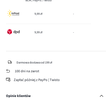
BLIK / PayPo / Twisto
9,99 zł
-
9,99 zł
-
Darmowa dostawa od 199 zł
100 dni na zwrot
Zapłać później z PayPo | Twisto
Opinie klientów