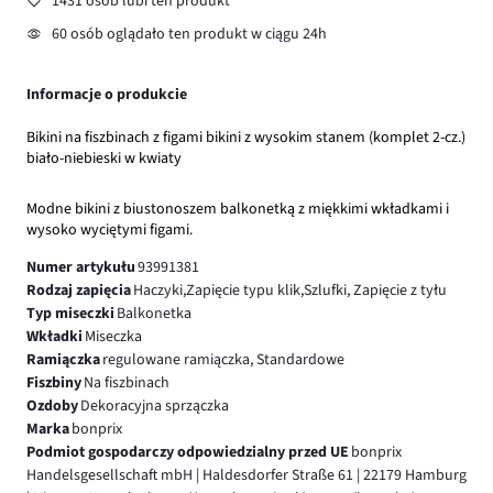
1431 osób lubi ten produkt
60 osób oglądało ten produkt w ciągu 24h
Informacje o produkcie
Bikini na fiszbinach z figami bikini z wysokim stanem (komplet 2-cz.)
biało-niebieski w kwiaty
Modne bikini z biustonoszem balkonetką z miękkimi wkładkami i
wysoko wyciętymi figami.
Numer artykułu
93991381
Rodzaj zapięcia
Haczyki,Zapięcie typu klik,Szlufki, Zapięcie z tyłu
Typ miseczki
Balkonetka
Wkładki
Miseczka
Ramiączka
regulowane ramiączka, Standardowe
Fiszbiny
Na fiszbinach
Ozdoby
Dekoracyjna sprzączka
Marka
bonprix
Podmiot gospodarczy odpowiedzialny przed UE
bonprix
Handelsgesellschaft mbH | Haldesdorfer Straße 61 | 22179 Hamburg