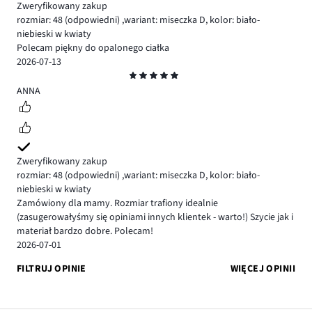
Zweryfikowany zakup
rozmiar: 48
(odpowiedni)
,
wariant: miseczka D,
kolor: biało-
niebieski w kwiaty
Polecam piękny do opalonego ciałka
2026-07-13
Ocena
5
ANNA
Zweryfikowany zakup
rozmiar: 48
(odpowiedni)
,
wariant: miseczka D,
kolor: biało-
niebieski w kwiaty
Zamówiony dla mamy. Rozmiar trafiony idealnie
(zasugerowałyśmy się opiniami innych klientek - warto!) Szycie jak i
materiał bardzo dobre. Polecam!
2026-07-01
FILTRUJ OPINIE
WIĘCEJ OPINII