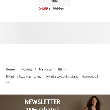
54,99 zł
74,99 zł
Home
Kobieta
Na plażę
Bikini
Bikini na fiszbinach z figami bikini z wysokim stanem (komplet 2-
cz.)
NEWSLETTER
15% rabatu i