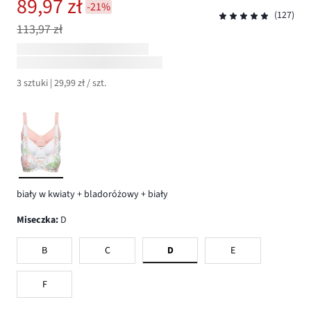
89,97 zł
-21%
(127)
113,97 zł
3 sztuki | 29,99 zł / szt.
biały w kwiaty + bladoróżowy + biały
Miseczka
:
D
B
C
D
E
F