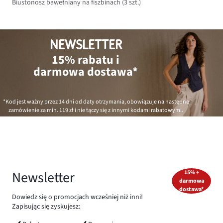
Biustonosz bawełniany na fiszbinach (3 szt.)
NEWSLETTER
15% rabatu i
darmowa dostawa*
*Kod jest ważny przez 14 dni od daty otrzymania, obowiązuje na następne
zamówienie za min.
119 zł
i nie łączy się z innymi kodami rabatowymi.
Newsletter
15% +
darmowa
dostawa*
Dowiedz się o promocjach wcześniej niż inni!
Zapisując się zyskujesz: