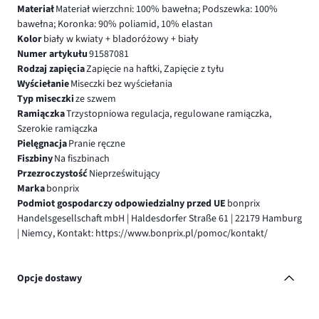
Materiał
Materiał wierzchni: 100% bawełna; Podszewka: 100%
bawełna; Koronka: 90% poliamid, 10% elastan
Kolor
biały w kwiaty + bladoróżowy + biały
Numer artykułu
91587081
Rodzaj zapięcia
Zapięcie na haftki, Zapięcie z tyłu
Wyściełanie
Miseczki bez wyściełania
Typ miseczki
ze szwem
Ramiączka
Trzystopniowa regulacja, regulowane ramiączka,
Szerokie ramiączka
Pielęgnacja
Pranie ręczne
Fiszbiny
Na fiszbinach
Przezroczystość
Nieprześwitujący
Marka
bonprix
Podmiot gospodarczy odpowiedzialny przed UE
bonprix
Handelsgesellschaft mbH | Haldesdorfer Straße 61 | 22179 Hamburg
| Niemcy, Kontakt: https://www.bonprix.pl/pomoc/kontakt/
Opcje dostawy