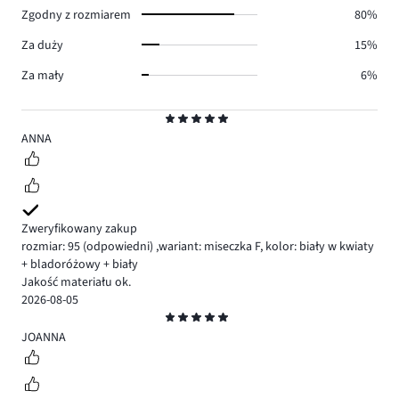
Zgodny z rozmiarem
80%
Za duży
15%
Za mały
6%
Ocena
5
ANNA
Zweryfikowany zakup
rozmiar: 95
(odpowiedni)
,
wariant: miseczka F,
kolor: biały w kwiaty
+ bladoróżowy + biały
Jakość materiału ok.
2026-08-05
Ocena
5
JOANNA