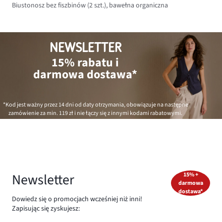
Biustonosz bez fiszbinów (2 szt.), bawełna organiczna
NEWSLETTER
15% rabatu i
darmowa dostawa*
*Kod jest ważny przez 14 dni od daty otrzymania, obowiązuje na następne
zamówienie za min.
119 zł
i nie łączy się z innymi kodami rabatowymi.
Newsletter
15% +
darmowa
dostawa*
Dowiedz się o promocjach wcześniej niż inni!
Zapisując się zyskujesz: