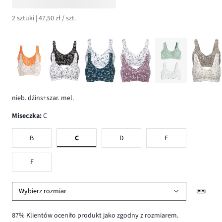
2 sztuki | 47,50 zł / szt.
nieb. dżins+szar. mel.
Miseczka
:
C
B
C
D
E
F
Wybierz rozmiar
87% Klientów oceniło produkt jako zgodny z rozmiarem.