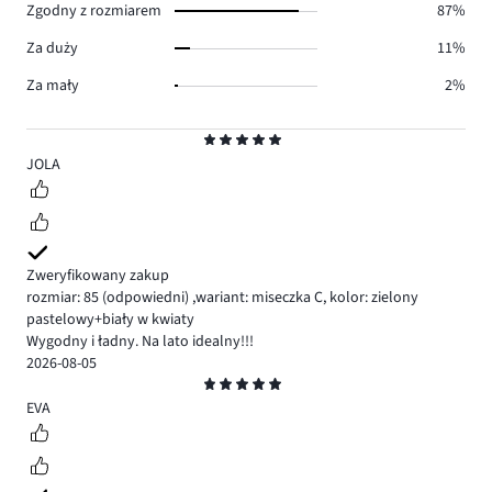
Zgodny z rozmiarem
87%
Za duży
11%
Za mały
2%
Ocena
5
JOLA
Zweryfikowany zakup
rozmiar: 85
(odpowiedni)
,
wariant: miseczka C,
kolor: zielony
pastelowy+biały w kwiaty
Wygodny i ładny. Na lato idealny!!!
2026-08-05
Ocena
5
EVA