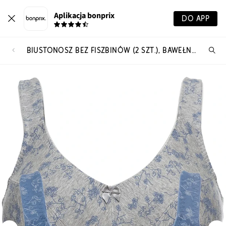
Aplikacja bonprix
DO APP
BIUSTONOSZ BEZ FISZBINÓW (2 SZT.), BAWEŁNA ORGANICZNA
Szu
pr