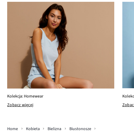
Kolekc
Kolekcja: Homewear
Zobac
Zobacz więcej
Home
Kobieta
Bielizna
Biustonosze