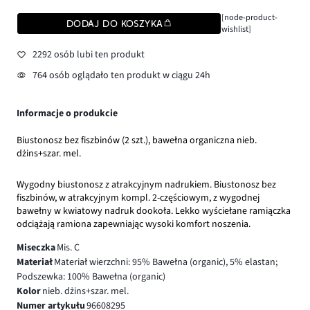
[node-product-
DODAJ DO KOSZYKA
wishlist]
2292 osób lubi ten produkt
764 osób oglądało ten produkt w ciągu 24h
Informacje o produkcie
Biustonosz bez fiszbinów (2 szt.), bawełna organiczna nieb.
dżins+szar. mel.
Wygodny biustonosz z atrakcyjnym nadrukiem. Biustonosz bez
fiszbinów, w atrakcyjnym kompl. 2-częściowym, z wygodnej
bawełny w kwiatowy nadruk dookoła. Lekko wyściełane ramiączka
odciążają ramiona zapewniając wysoki komfort noszenia.
Miseczka
Mis. C
Materiał
Materiał wierzchni: 95% Bawełna (organic), 5% elastan;
Podszewka: 100% Bawełna (organic)
Kolor
nieb. dżins+szar. mel.
Numer artykułu
96608295