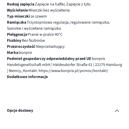
Rodzaj zapięcia
Zapięcie na haftki, Zapięcie z tyłu
Wyściełanie
Miseczki bez wyściełania
Typ miseczki
ze szwem
Ramiączka
Trzystopniowa regulacja, regulowane ramiączka,
Szerokie i wyściełane ramiączka
Pielęgnacja
Pranie w pralce 40°C
Fiszbiny
Bez fiszbinów
Przezroczystość
Nieprześwitujący
Marka
bonprix
Podmiot gospodarczy odpowiedzialny przed UE
bonprix
Handelsgesellschaft mbH | Haldesdorfer Straße 61 | 22179 Hamburg
| Niemcy, Kontakt: https://www.bonprix.pl/pomoc/kontakt/
Dodatkowe informacje
Opcje dostawy