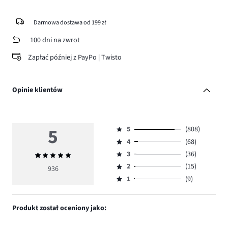
Darmowa dostawa od 199 zł
100 dni na zwrot
Zapłać później z PayPo | Twisto
Opinie klientów
5
5
(808)
Ocena
4
(68)
5,
Ocena
ilość
3
(36)
Średnia
4,
Ocena
głosów
ocena
ilość
2
(15)
3,
936
Ocena
808.
5
głosów
ilość
1
(9)
2,
Ocena
68.
głosów
ilość
1,
36.
głosów
ilość
Produkt został oceniony jako:
15.
głosów
9.