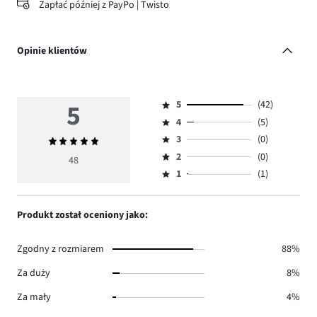
Zapłać później z PayPo | Twisto
Opinie klientów
5
5
(42)
Ocena
4
(5)
5,
Ocena
ilość
3
(0)
Średnia
4,
Ocena
głosów
ocena
ilość
2
(0)
3,
48
Ocena
42.
5
głosów
ilość
1
(1)
2,
Ocena
5.
głosów
ilość
1,
0.
głosów
ilość
Produkt został oceniony jako:
0.
głosów
1.
Zgodny z rozmiarem
88%
Za duży
8%
Za mały
4%