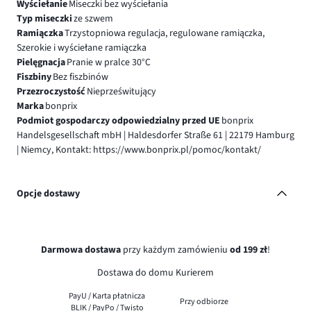
Wyściełanie
Miseczki bez wyściełania
Typ miseczki
ze szwem
Ramiączka
Trzystopniowa regulacja, regulowane ramiączka,
Szerokie i wyściełane ramiączka
Pielęgnacja
Pranie w pralce 30°C
Fiszbiny
Bez fiszbinów
Przezroczystość
Nieprześwitujący
Marka
bonprix
Podmiot gospodarczy odpowiedzialny przed UE
bonprix
Handelsgesellschaft mbH | Haldesdorfer Straße 61 | 22179 Hamburg
| Niemcy, Kontakt: https://www.bonprix.pl/pomoc/kontakt/
Opcje dostawy
Darmowa dostawa
przy każdym zamówieniu
od 199 zł
!
Dostawa do domu Kurierem
PayU / Karta płatnicza
Przy odbiorze
BLIK / PayPo / Twisto