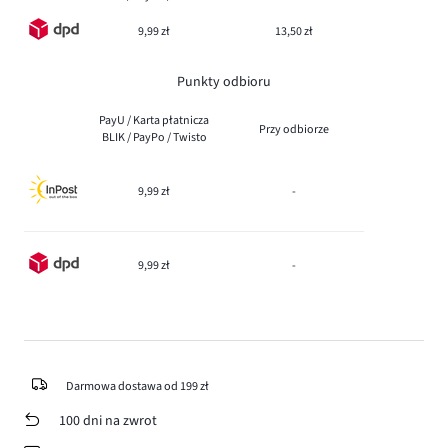
9,99 zł
13,50 zł
Punkty odbioru
PayU / Karta płatnicza
Przy odbiorze
BLIK / PayPo / Twisto
9,99 zł
-
9,99 zł
-
Darmowa dostawa od 199 zł
100 dni na zwrot