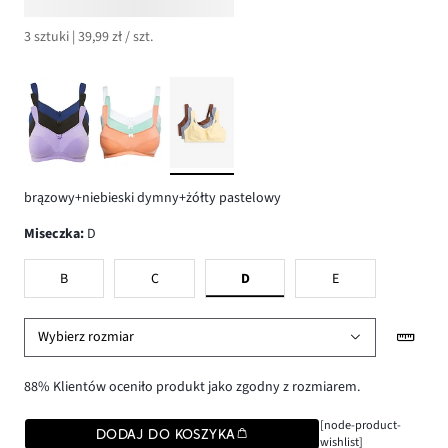
3 sztuki | 39,99 zł / szt.
brązowy+niebieski dymny+żółty pastelowy
Miseczka
:
D
B
C
D
E
Wybierz rozmiar
88% Klientów oceniło produkt jako zgodny z rozmiarem.
[node-product-
DODAJ DO KOSZYKA
wishlist]