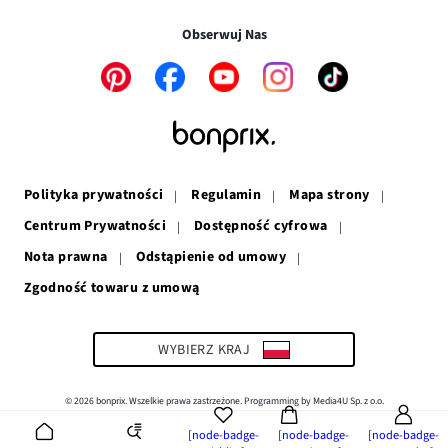
oknie
się
w
nowym
w
nowym
oknie
Obserwuj Nas
nowym
oknie
oknie
Link
Link
Link
Link
Link
otwiera
otwiera
otwiera
otwiera
otwiera
się
się
się
się
się
w
w
w
w
w
nowym
nowym
nowym
nowym
nowym
oknie
oknie
oknie
oknie
oknie
Polityka prywatności
Regulamin
Mapa strony
Centrum Prywatności
Dostępność cyfrowa
Nota prawna
Odstąpienie od umowy
Zgodność towaru z umową
Link
otwiera
się
w
WYBIERZ KRAJ
nowym
oknie
© 2026 bonprix. Wszelkie prawa zastrzeżone. Programming by Media4U Sp. z o.o.
[node-badge-
[node-badge-
[node-badge-