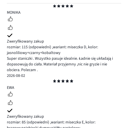
Ocena
5
MONIKA
Zweryfikowany zakup
rozmiar: 115
(odpowiedni)
,
wariant: miseczka D,
kolor:
jasnoliliowy+czarny+kobaltowy
Super staniczki . Wszystko pasuje idealnie. Ładnie się układają i
dopasowują do ciała. Materiał przyjemny ,nic nie gryzie i nie
obciera. Polecam .
2026-08-02
Ocena
5
EWA
Zweryfikowany zakup
rozmiar: 85
(odpowiedni)
,
wariant: miseczka E,
kolor:
brązowy+niebieski dymny+żółty pastelowy