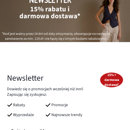
NEWSLETTER
15% rabatu i
darmowa dostawa*
*Kod jest ważny przez 14 dni od daty otrzymania, obowiązuje na następne
zamówienie za min.
119 zł
i nie łączy się z innymi kodami rabatowymi.
Newsletter
15% +
darmowa
dostawa*
Dowiedz się o promocjach wcześniej niż inni!
Zapisując się zyskujesz:
Rabaty
Promocje
Wyprzedaże
Najnowsze trendy