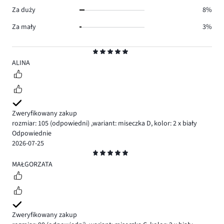
Za duży
8%
Za mały
3%
Ocena
5
ALINA
Zweryfikowany zakup
rozmiar: 105
(odpowiedni)
,
wariant: miseczka D,
kolor: 2 x biały
Odpowiednie
2026-07-25
Ocena
5
MAŁGORZATA
Zweryfikowany zakup