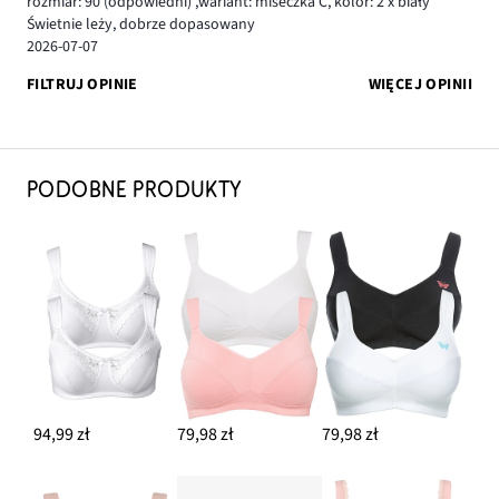
rozmiar: 90
(odpowiedni)
,
wariant: miseczka C,
kolor: 2 x biały
Świetnie leży, dobrze dopasowany
2026-07-07
FILTRUJ OPINIE
WIĘCEJ OPINII
PODOBNE PRODUKTY
94,99 zł
79,98 zł
79,98 zł