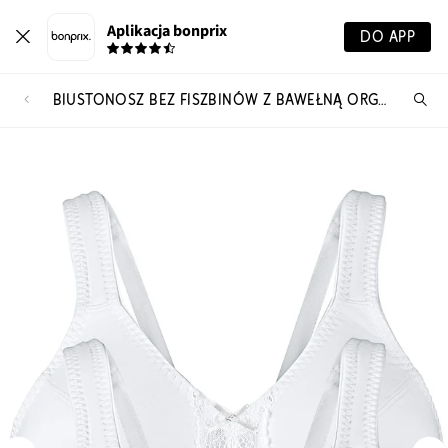
Aplikacja bonprix
DO APP
BIUSTONOSZ BEZ FISZBINÓW Z BAWEŁNĄ ORGANICZNĄ (2 SZT.)
Szu
pr