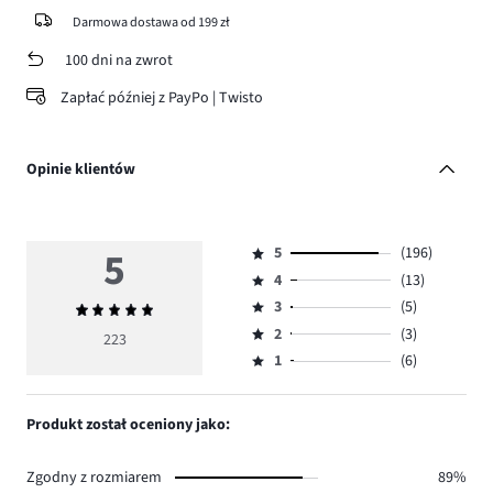
Darmowa dostawa od 199 zł
100 dni na zwrot
Zapłać później z PayPo | Twisto
Opinie klientów
5
5
(196)
Ocena
4
(13)
5,
Ocena
ilość
3
(5)
Średnia
4,
Ocena
głosów
ocena
ilość
2
(3)
3,
223
Ocena
196.
5
głosów
ilość
1
(6)
2,
Ocena
13.
głosów
ilość
1,
5.
głosów
ilość
Produkt został oceniony jako:
3.
głosów
6.
Zgodny z rozmiarem
89%