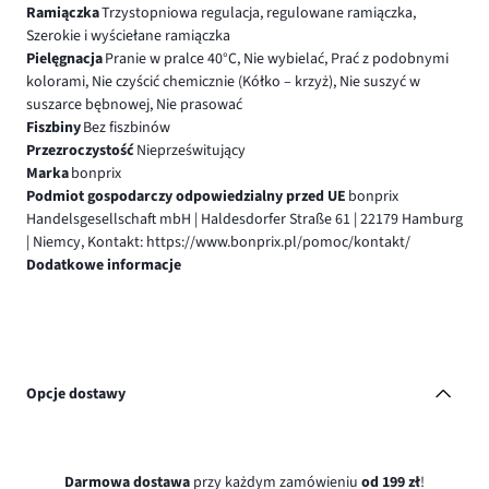
Ramiączka
Trzystopniowa regulacja, regulowane ramiączka,
Szerokie i wyściełane ramiączka
Pielęgnacja
Pranie w pralce 40°C, Nie wybielać, Prać z podobnymi
kolorami, Nie czyścić chemicznie (Kółko – krzyż), Nie suszyć w
suszarce bębnowej, Nie prasować
Fiszbiny
Bez fiszbinów
Przezroczystość
Nieprześwitujący
Marka
bonprix
Podmiot gospodarczy odpowiedzialny przed UE
bonprix
Handelsgesellschaft mbH | Haldesdorfer Straße 61 | 22179 Hamburg
| Niemcy, Kontakt: https://www.bonprix.pl/pomoc/kontakt/
Dodatkowe informacje
Opcje dostawy
Darmowa dostawa
przy każdym zamówieniu
od 199 zł
!