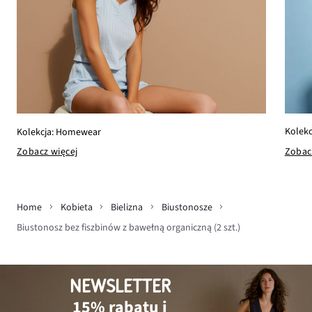
Kolekc
Kolekcja: Homewear
Zobac
Zobacz więcej
Home
Kobieta
Bielizna
Biustonosze
Biustonosz bez fiszbinów z bawełną organiczną (2 szt.)
NEWSLETTER
15% rabatu i