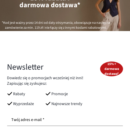
darmowa dostawa*
*Kod jest ważny przez 14 dni od daty otrzymania, obowiązuje na następne
zamówienie za min.
119 zł
i nie łączy się z innymi kodami rabatowymi.
Newsletter
15% +
darmowa
dostawa*
Dowiedz się o promocjach wcześniej niż inni!
Zapisując się zyskujesz:
Rabaty
Promocje
Wyprzedaże
Najnowsze trendy
Twój adres e-mail *