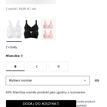
2 sztuki | 39,99 zł / szt.
2 x biały
Miseczka
:
B
B
C
D
Wybierz rozmiar
89% Klientów oceniło produkt jako zgodny z rozmiarem.
[node-product-
DODAJ DO KOSZYKA
wishlist]