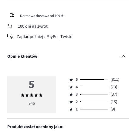
Darmowa dostawa od 199 zł
100 dni na zwrot
Zapłać później z PayPo | Twisto
Opinie klientów
5
5
(811)
Ocena
4
(73)
5,
Ocena
ilość
3
(37)
Średnia
4,
Ocena
głosów
ocena
ilość
2
(15)
3,
945
Ocena
811.
5
głosów
ilość
1
(9)
2,
Ocena
73.
głosów
ilość
1,
37.
głosów
ilość
Produkt został oceniony jako:
15.
głosów