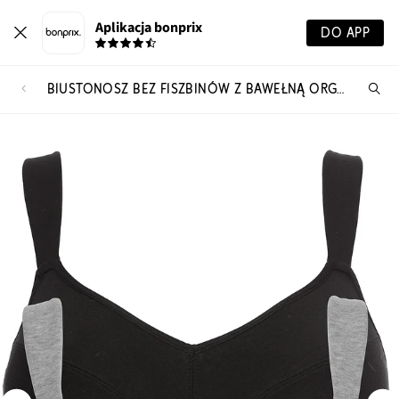
Aplikacja bonprix
DO APP
BIUSTONOSZ BEZ FISZBINÓW Z BAWEŁNĄ ORGANICZNĄ (2 SZT.)
Szu
pr