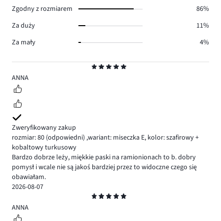
9.
Zgodny z rozmiarem
86%
Za duży
11%
Za mały
4%
Ocena
5
ANNA
Zweryfikowany zakup
rozmiar: 80
(odpowiedni)
,
wariant: miseczka E,
kolor: szafirowy +
kobaltowy turkusowy
Bardzo dobrze leży, miękkie paski na ramionionach to b. dobry
pomysł i wcale nie są jakoś bardziej przez to widoczne czego się
obawiałam.
2026-08-07
Ocena
5
ANNA