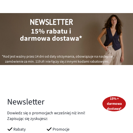
NEWSLETTER
15% rabatu i
darmowa dostawa*
*Kod jest ważny przez 14 dni od daty otrzymania, obowiązuje na następne
zamówienie za min.
119 zł
i nie łączy się z innymi kodami rabatowymi.
Newsletter
15% +
darmowa
dostawa*
Dowiedz się o promocjach wcześniej niż inni!
Zapisując się zyskujesz:
Rabaty
Promocje