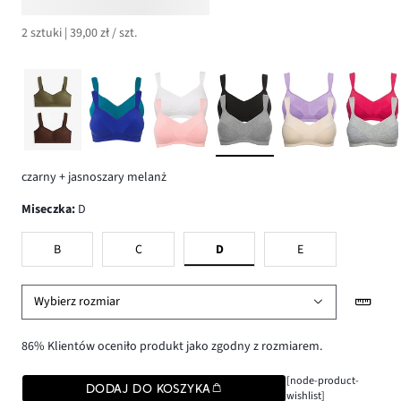
2 sztuki | 39,00 zł / szt.
czarny + jasnoszary melanż
Miseczka
:
D
B
C
D
E
Wybierz rozmiar
86% Klientów oceniło produkt jako zgodny z rozmiarem.
[node-product-
DODAJ DO KOSZYKA
wishlist]