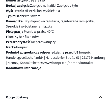
Numer artykułu
93173795
Rodzaj zapięcia
Zapięcie na haftki, Zapięcie z tyłu
Wyściełanie
Miseczki bez wyściełania
Typ miseczki
ze szwem
Ramiączka
Trzystopniowa regulacja, regulowane ramiączka,
Szerokie i wyściełane ramiączka
Pielęgnacja
Pranie w pralce 40°C
Fiszbiny
Bez fiszbinów
Przezroczystość
Nieprześwitujący
Marka
bonprix
Podmiot gospodarczy odpowiedzialny przed UE
bonprix
Handelsgesellschaft mbH | Haldesdorfer Straße 61 | 22179 Hamburg
| Niemcy, Kontakt: https://www.bonprix.pl/pomoc/kontakt/
Dodatkowe informacje
Opcje dostawy