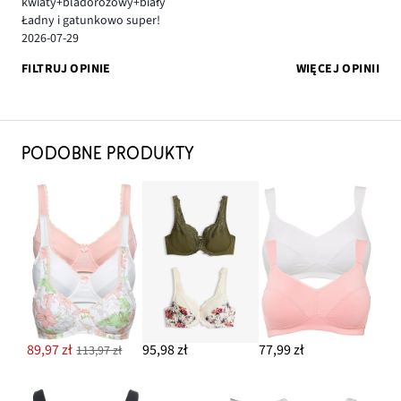
kwiaty+bladoróżowy+biały
Ładny i gatunkowo super!
2026-07-29
FILTRUJ OPINIE
WIĘCEJ OPINII
PODOBNE PRODUKTY
89,97 zł
95,98 zł
77,99 zł
113,97 zł