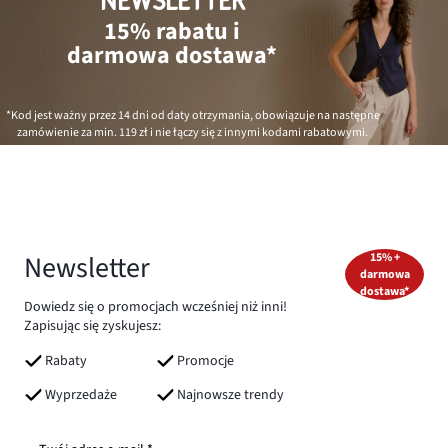
NEWSLETTER
15% rabatu i
darmowa dostawa*
*Kod jest ważny przez 14 dni od daty otrzymania, obowiązuje na następne
zamówienie za min.
119 zł
i nie łączy się z innymi kodami rabatowymi.
Newsletter
15% +
darmowa
dostawa*
Dowiedz się o promocjach wcześniej niż inni!
Zapisując się zyskujesz:
Rabaty
Promocje
Wyprzedaże
Najnowsze trendy