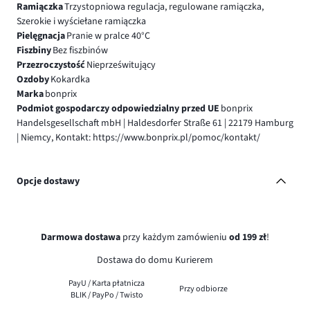
Ramiączka
Trzystopniowa regulacja, regulowane ramiączka,
Szerokie i wyściełane ramiączka
Pielęgnacja
Pranie w pralce 40°C
Fiszbiny
Bez fiszbinów
Przezroczystość
Nieprześwitujący
Ozdoby
Kokardka
Marka
bonprix
Podmiot gospodarczy odpowiedzialny przed UE
bonprix
Handelsgesellschaft mbH | Haldesdorfer Straße 61 | 22179 Hamburg
| Niemcy, Kontakt: https://www.bonprix.pl/pomoc/kontakt/
Opcje dostawy
Darmowa dostawa
przy każdym zamówieniu
od 199 zł
!
Dostawa do domu Kurierem
PayU / Karta płatnicza
Przy odbiorze
BLIK / PayPo / Twisto