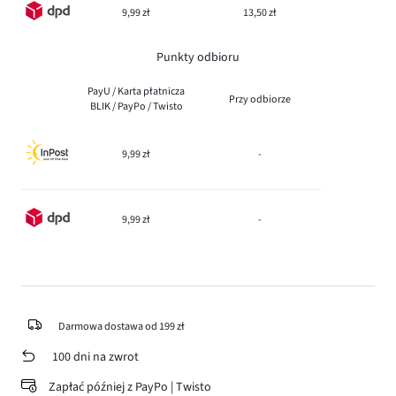
9,99 zł
13,50 zł
Punkty odbioru
PayU / Karta płatnicza
Przy odbiorze
BLIK / PayPo / Twisto
9,99 zł
-
9,99 zł
-
Darmowa dostawa od 199 zł
100 dni na zwrot
Zapłać później z PayPo | Twisto