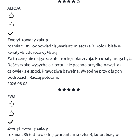
Ocena
4
ALICJA
Zweryfikowany zakup
rozmiar: 105
(odpowiedni)
,
wariant: miseczka D,
kolor: biały w
kwiaty+bladoróżowy+biały
Za tą cenę nie najgorsze ale trochę spłaszczają. Na upały mogą być.
Dość szybko wysychają z potu i nie pachną brzydko nawet jak
człowiek się spoci. Prawdziwa bawełna. Wygodne przy długich
podróżach. Raczej polecam.
2026-08-05
Ocena
5
EWA
Zweryfikowany zakup
rozmiar: 85
(odpowiedni)
,
wariant: miseczka B,
kolor: biały w