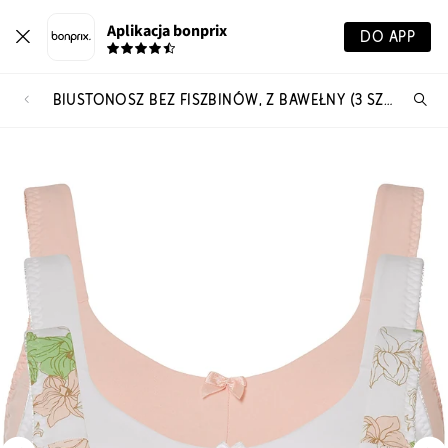
Aplikacja bonprix
DO APP
BIUSTONOSZ BEZ FISZBINÓW, Z BAWEŁNY (3 SZT.)
Szu
pr