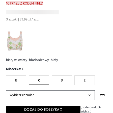
101,97 zł z kodem FINED
3 sztuki | 39,99 zł / szt.
biały w kwiaty+bladoróżowy+biały
Miseczka
:
C
B
C
D
E
Wybierz rozmiar
[node-product-
DODAJ DO KOSZYKA
wishlist]