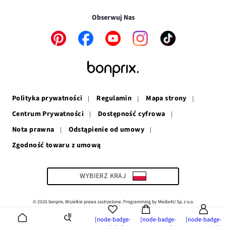
oknie
się
w
nowym
w
nowym
oknie
Obserwuj Nas
nowym
oknie
oknie
Link
Link
Link
Link
Link
otwiera
otwiera
otwiera
otwiera
otwiera
się
się
się
się
się
w
w
w
w
w
nowym
nowym
nowym
nowym
nowym
oknie
oknie
oknie
oknie
oknie
Polityka prywatności
Regulamin
Mapa strony
Centrum Prywatności
Dostępność cyfrowa
Nota prawna
Odstąpienie od umowy
Zgodność towaru z umową
Link
otwiera
się
w
WYBIERZ KRAJ
nowym
oknie
© 2026 bonprix. Wszelkie prawa zastrzeżone. Programming by Media4U Sp. z o.o.
[node-badge-
[node-badge-
[node-badge-