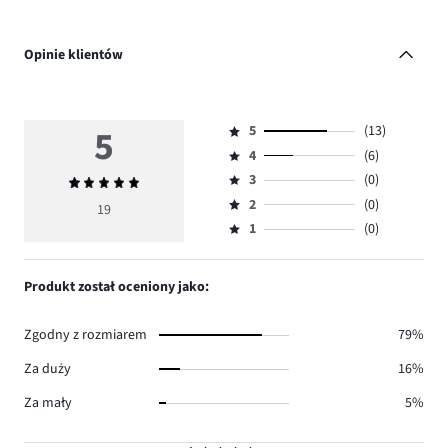
Opinie klientów
5
5
(13)
Ocena
4
(6)
5,
Ocena
ilość
3
(0)
Średnia
4,
Ocena
głosów
ocena
ilość
2
(0)
3,
19
Ocena
13.
5
głosów
ilość
1
(0)
2,
Ocena
6.
głosów
ilość
1,
0.
głosów
ilość
Produkt został oceniony jako:
0.
głosów
0.
Zgodny z rozmiarem
79%
Za duży
16%
Za mały
5%