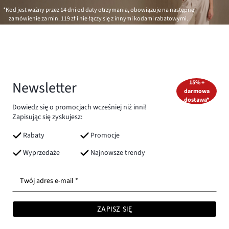
*Kod jest ważny przez 14 dni od daty otrzymania, obowiązuje na następne
zamówienie za min.
119 zł
i nie łączy się z innymi kodami rabatowymi.
Newsletter
15% +
darmowa
dostawa*
Dowiedz się o promocjach wcześniej niż inni!
Zapisując się zyskujesz:
Rabaty
Promocje
Wyprzedaże
Najnowsze trendy
Twój adres e-mail *
ZAPISZ SIĘ