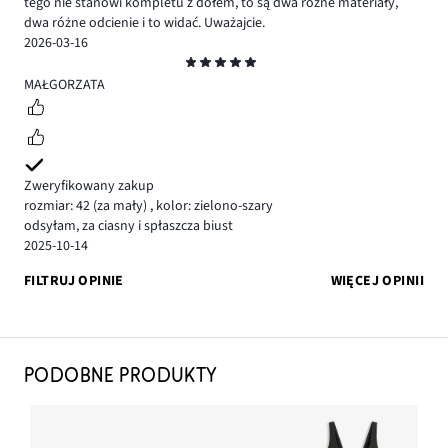
tego nie stanowi kompletu z dołem, to są dwa różne materiały,
dwa różne odcienie i to widać. Uważajcie.
2026-03-16
Ocena
5
MAŁGORZATA
Zweryfikowany zakup
rozmiar: 42
(za mały)
,
kolor: zielono-szary
odsyłam, za ciasny i spłaszcza biust
2025-10-14
FILTRUJ OPINIE
WIĘCEJ OPINII
PODOBNE PRODUKTY