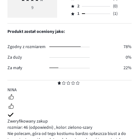
4,
Ocena
głosów
ocena
ilość
2
(0)
3,
9
Ocena
7.
4
głosów
ilość
1
(1)
2,
Ocena
1.
głosów
ilość
1,
0.
głosów
ilość
Produkt został oceniony jako:
0.
głosów
1.
Zgodny z rozmiarem
78%
Za duży
0%
Za mały
22%
Ocena
1
NINA
Zweryfikowany zakup
rozmiar: 46
(odpowiedni)
,
kolor: zielono-szary
Nie polecam, góra od tego kostiumu bardzo spłaszcza biust a do