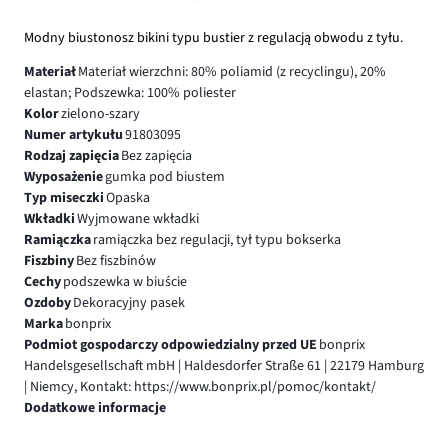
Modny biustonosz bikini typu bustier z regulacją obwodu z tyłu.
Materiał
Materiał wierzchni: 80% poliamid (z recyclingu), 20%
elastan; Podszewka: 100% poliester
Kolor
zielono-szary
Numer artykułu
91803095
Rodzaj zapięcia
Bez zapięcia
Wyposażenie
gumka pod biustem
Typ miseczki
Opaska
Wkładki
Wyjmowane wkładki
Ramiączka
ramiączka bez regulacji, tył typu bokserka
Fiszbiny
Bez fiszbinów
Cechy
podszewka w biuście
Ozdoby
Dekoracyjny pasek
Marka
bonprix
Podmiot gospodarczy odpowiedzialny przed UE
bonprix
Handelsgesellschaft mbH | Haldesdorfer Straße 61 | 22179 Hamburg
| Niemcy, Kontakt: https://www.bonprix.pl/pomoc/kontakt/
Dodatkowe informacje