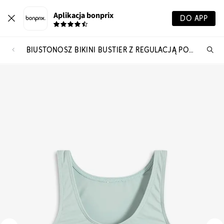
Aplikacja bonprix
DO APP
BIUSTONOSZ BIKINI BUSTIER Z REGULACJĄ POD BIUSTEM
Szu
pr