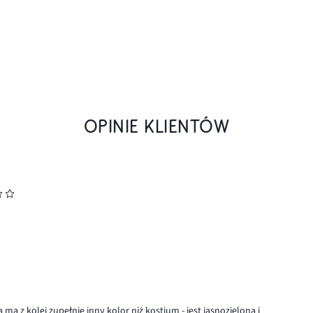
OPINIE KLIENTÓW
ma z kolei zupełnie inny kolor niż kostium - jest jasnozielona i