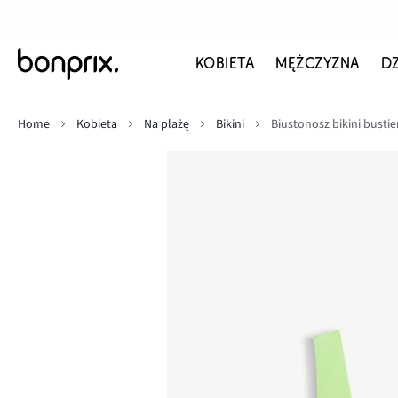
KOBIETA
MĘŻCZYZNA
D
Home
Kobieta
Na plażę
Bikini
Biustonosz bikini bustie