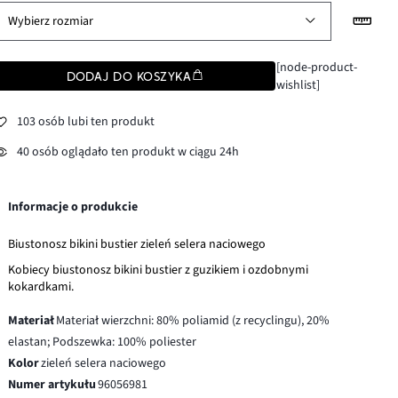
Wybierz rozmiar
[node-product-
DODAJ DO KOSZYKA
wishlist]
103 osób lubi ten produkt
40 osób oglądało ten produkt w ciągu 24h
Informacje o produkcie
Biustonosz bikini bustier zieleń selera naciowego
Kobiecy biustonosz bikini bustier z guzikiem i ozdobnymi
kokardkami.
Materiał
Materiał wierzchni: 80% poliamid (z recyclingu), 20%
elastan; Podszewka: 100% poliester
Kolor
zieleń selera naciowego
Numer artykułu
96056981