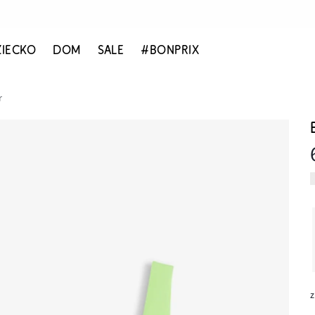
ZIECKO
DOM
SALE
#BONPRIX
r
z