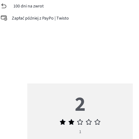
100 dni na zwrot
Zapłać później z PayPo | Twisto
2
Średnia
ocena
1
2