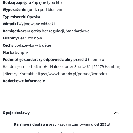
Rodzaj zapięcia
Zapięcie typu klik
Wyposażenie
gumka pod biustem
Typ miseczki
Opaska
Wkładki
Wyjmowane wkładki
Ramiączka
ramiączka bez regulacji, Standardowe
Fiszbiny
Bez fiszbinów
Cechy
podszewka w biuście
Marka
bonprix
Podmiot gospodarczy odpowiedzialny przed UE
bonprix
Handelsgesellschaft mbH | Haldesdorfer Straße 61 | 22179 Hamburg
| Niemcy, Kontakt: https://www.bonprix.pl/pomoc/kontakt/
Dodatkowe informacje
Opcje dostawy
Darmowa dostawa
przy każdym zamówieniu
od 199 zł
!