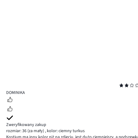
Ocena
2
DOMINIKA
Zweryfikowany zakup
rozmiar: 36
(za mały)
,
kolor: ciemny turkus
Kostium ma inny kolor niż na zdjęciu, jest dużo ciemniejszy, a podszewka 