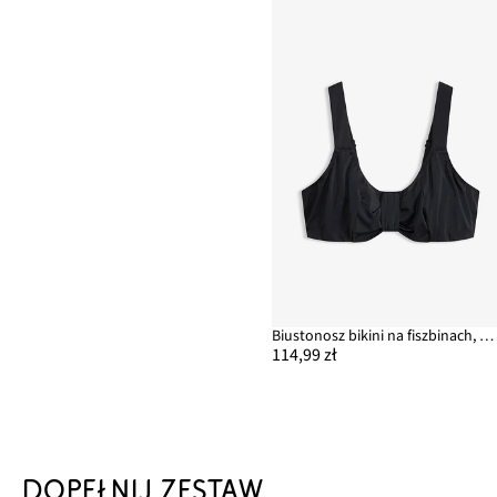
Biustonosz bikini na fiszbinach, z szybkoschnącego materiału i z wyściełanymi ramiączkami
114,99 zł
DOPEŁNIJ ZESTAW