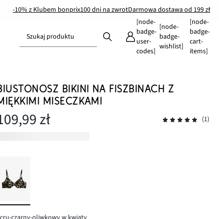
-10% z Klubem bonprix
100 dni na zwrot
Darmowa dostawa od 199 zł
[node-
[node-
[node-
badge-
badge-
Szukaj produktu
badge-
user-
cart-
wishlist]
codes]
items]
BIUSTONOSZ BIKINI NA FISZBINACH Z
MIĘKKIMI MISECZKAMI
109,99 zł
(1)
cru-czarny-oliwkowy w kwiaty