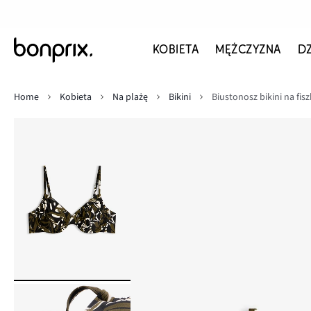
KOBIETA
MĘŻCZYZNA
D
Home
Kobieta
Na plażę
Bikini
Biustonosz bikini na fi