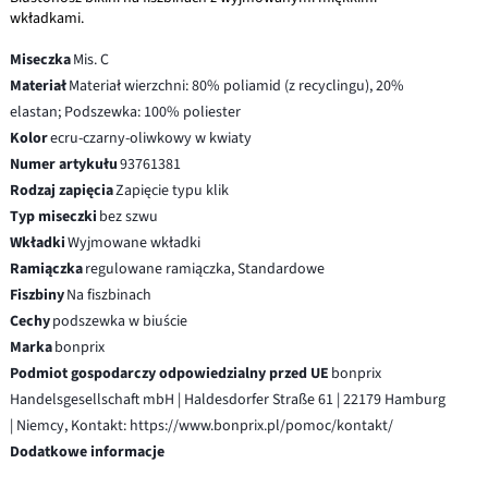
wkładkami.
Miseczka
Mis. C
Materiał
Materiał wierzchni: 80% poliamid (z recyclingu), 20%
elastan; Podszewka: 100% poliester
Kolor
ecru-czarny-oliwkowy w kwiaty
Numer artykułu
93761381
Rodzaj zapięcia
Zapięcie typu klik
Typ miseczki
bez szwu
Wkładki
Wyjmowane wkładki
Ramiączka
regulowane ramiączka, Standardowe
Fiszbiny
Na fiszbinach
Cechy
podszewka w biuście
Marka
bonprix
Podmiot gospodarczy odpowiedzialny przed UE
bonprix
Handelsgesellschaft mbH | Haldesdorfer Straße 61 | 22179 Hamburg
| Niemcy, Kontakt: https://www.bonprix.pl/pomoc/kontakt/
Dodatkowe informacje