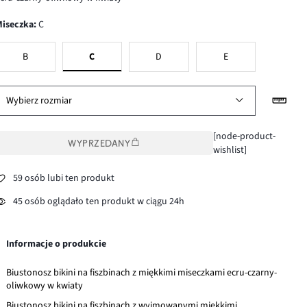
Miseczka
:
C
B
C
D
E
Wybierz rozmiar
[node-product-
WYPRZEDANY
wishlist]
59 osób lubi ten produkt
45 osób oglądało ten produkt w ciągu 24h
Informacje o produkcie
Biustonosz bikini na fiszbinach z miękkimi miseczkami ecru-czarny-
oliwkowy w kwiaty
Biustonosz bikini na fiszbinach z wyjmowanymi miękkimi