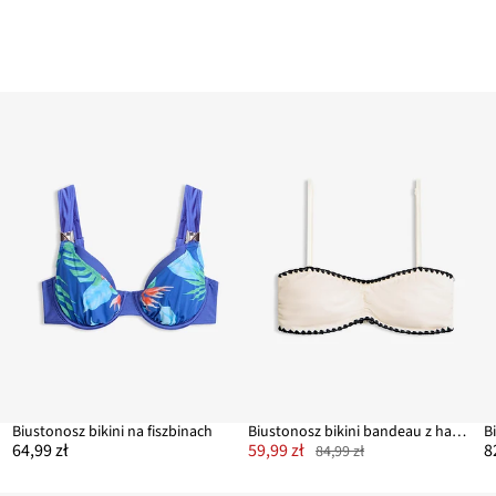
Biustonosz bikini na fiszbinach
Biustonosz bikini bandeau z haftem
B
64,99 zł
59,99 zł
8
84,99 zł