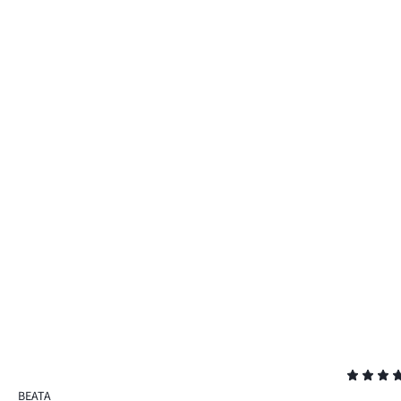
Ocena
5
BEATA