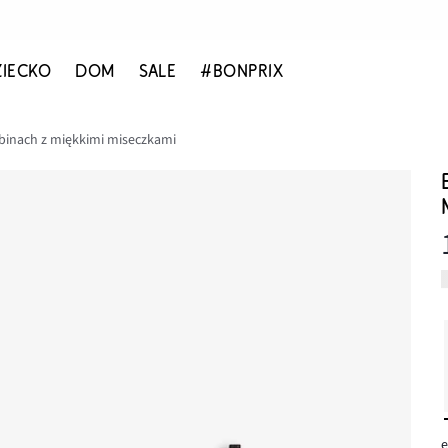
ZIECKO
DOM
SALE
#BONPRIX
szbinach z miękkimi miseczkami
e