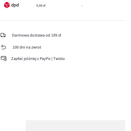
9,99 zł
-
Darmowa dostawa od 199 zł
100 dni na zwrot
Zapłać później z PayPo | Twisto