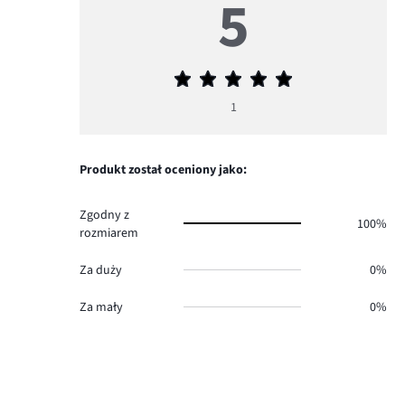
5
Średnia
ocena
1
5
Produkt został oceniony jako:
Zgodny z
100%
rozmiarem
Za duży
0%
Za mały
0%