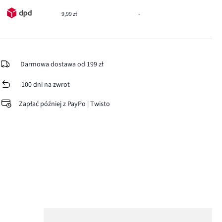
9,99 zł
-
Darmowa dostawa od 199 zł
100 dni na zwrot
Zapłać później z PayPo | Twisto