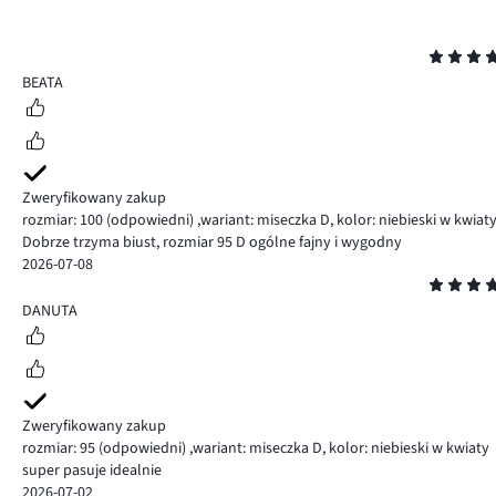
Ocena
5
BEATA
Zweryfikowany zakup
rozmiar: 100
(odpowiedni)
,
wariant: miseczka D,
kolor: niebieski w kwiat
Dobrze trzyma biust, rozmiar 95 D ogólne fajny i wygodny
2026-07-08
Ocena
5
DANUTA
Zweryfikowany zakup
rozmiar: 95
(odpowiedni)
,
wariant: miseczka D,
kolor: niebieski w kwiaty
super pasuje idealnie
2026-07-02