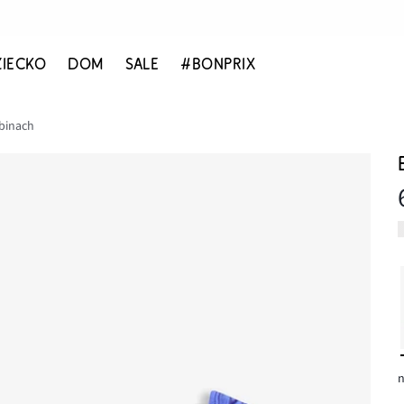
ZIECKO
DOM
SALE
#BONPRIX
zbinach
n