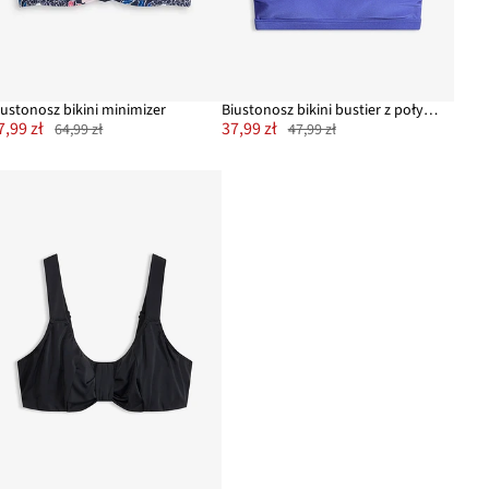
iustonosz bikini minimizer
Biustonosz bikini bustier z połyskującego materiału
7,99 zł
37,99 zł
64,99 zł
47,99 zł