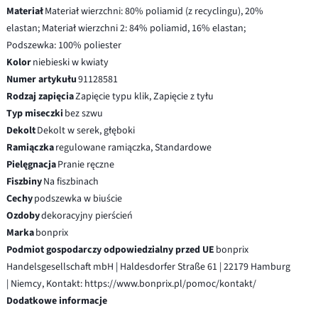
Materiał
Materiał wierzchni: 80% poliamid (z recyclingu), 20%
elastan; Materiał wierzchni 2: 84% poliamid, 16% elastan;
Podszewka: 100% poliester
Kolor
niebieski w kwiaty
Numer artykułu
91128581
Rodzaj zapięcia
Zapięcie typu klik, Zapięcie z tyłu
Typ miseczki
bez szwu
Dekolt
Dekolt w serek, głęboki
Ramiączka
regulowane ramiączka, Standardowe
Pielęgnacja
Pranie ręczne
Fiszbiny
Na fiszbinach
Cechy
podszewka w biuście
Ozdoby
dekoracyjny pierścień
Marka
bonprix
Podmiot gospodarczy odpowiedzialny przed UE
bonprix
Handelsgesellschaft mbH | Haldesdorfer Straße 61 | 22179 Hamburg
| Niemcy, Kontakt: https://www.bonprix.pl/pomoc/kontakt/
Dodatkowe informacje