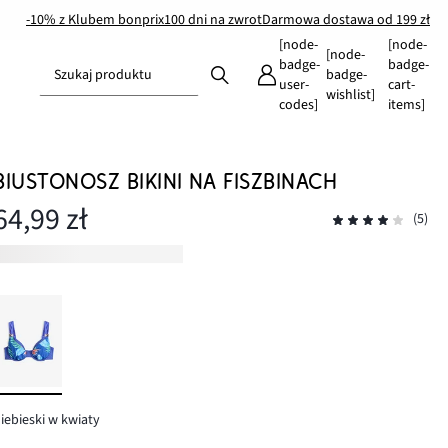
-10% z Klubem bonprix
100 dni na zwrot
Darmowa dostawa od 199 zł
[node-
[node-
[node-
badge-
badge-
Szukaj produktu
badge-
user-
cart-
wishlist]
codes]
items]
BIUSTONOSZ BIKINI NA FISZBINACH
64,99 zł
(5)
iebieski w kwiaty