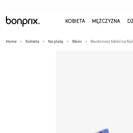
KOBIETA
MĘŻCZYZNA
D
Home
Kobieta
Na plażę
Bikini
Biustonosz bikini na fis