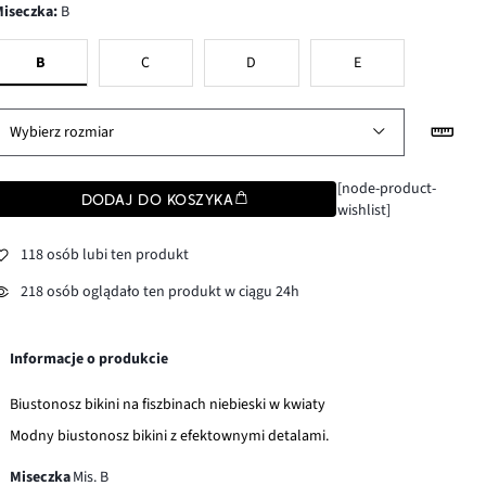
Miseczka
:
B
B
C
D
E
Wybierz rozmiar
[node-product-
DODAJ DO KOSZYKA
wishlist]
118 osób lubi ten produkt
218 osób oglądało ten produkt w ciągu 24h
Informacje o produkcie
Biustonosz bikini na fiszbinach niebieski w kwiaty
Modny biustonosz bikini z efektownymi detalami.
Miseczka
Mis. B