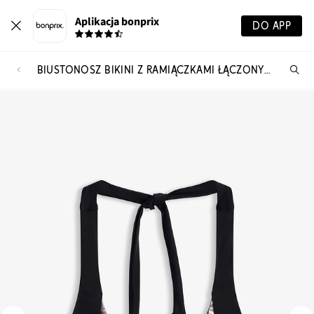
Aplikacja bonprix
DO APP
BIUSTONOSZ BIKINI Z RAMIĄCZKAMI ŁĄCZONYMI NA SZYI
Szu
pr