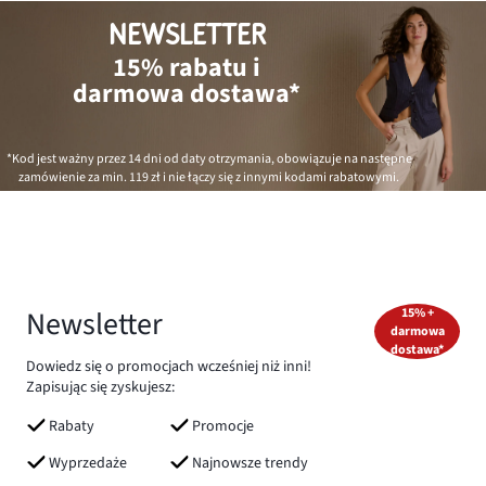
NEWSLETTER
15% rabatu i
darmowa dostawa*
*Kod jest ważny przez 14 dni od daty otrzymania, obowiązuje na następne
zamówienie za min.
119 zł
i nie łączy się z innymi kodami rabatowymi.
Newsletter
15% +
darmowa
dostawa*
Dowiedz się o promocjach wcześniej niż inni!
Zapisując się zyskujesz:
Rabaty
Promocje
Wyprzedaże
Najnowsze trendy