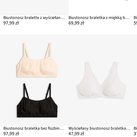
lu
Biustonosz bralette z wyściełanymi miseczkami bez fiszbinów, z bawełny organicznej (2 szt.)
Biustonosz braletka z miękką bawełną organiczną
97,99 zł
69,99 zł
5
.)
Biustonosz braletka bez fiszbinów z bawełną (2 szt.)
Wyściełany biustonosz braletka bez fiszbinów z bawełną organiczną i koronką
97,99 zł
47,99 zł
3