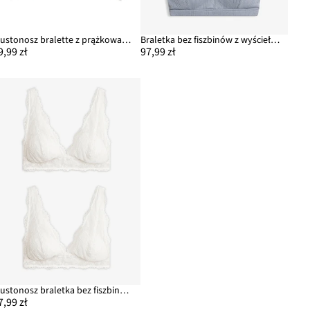
Biustonosz bralette z prążkowanej bawełny organicznej z koronką
Braletka bez fiszbinów z wyściełanymi miseczkami i ażurowym wzorem, z bawełny organicznej,
9,99 zł
97,99 zł
Biustonosz braletka bez fiszbinów z eleganckiej koronki (2 szt.)
7,99 zł