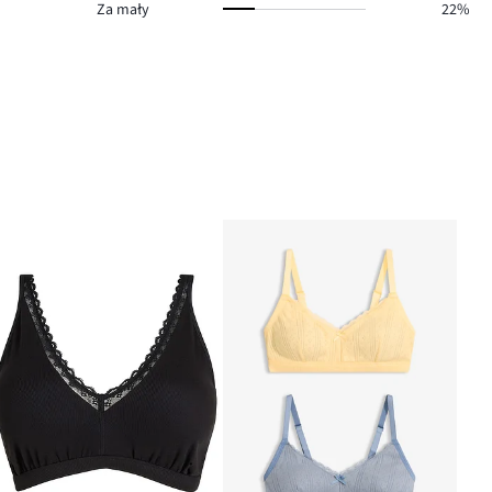
Za mały
22%