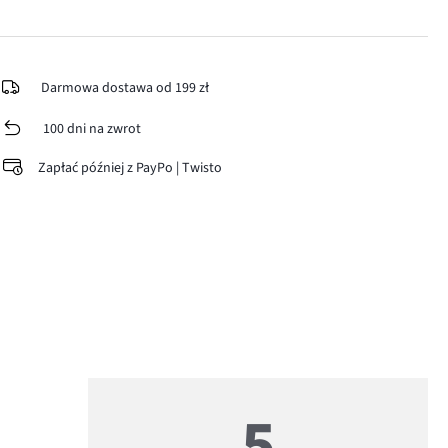
Darmowa dostawa od 199 zł
100 dni na zwrot
Zapłać później z PayPo | Twisto
5