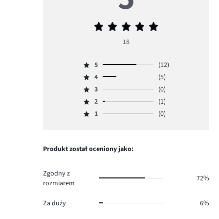
Średnia
ocena
18
5
5
(12)
Ocena
4
(5)
5,
Ocena
ilość
3
(0)
4,
Ocena
głosów
ilość
2
(1)
3,
Ocena
12.
głosów
ilość
1
(0)
2,
Ocena
5.
głosów
ilość
1,
0.
głosów
ilość
1.
głosów
Produkt został oceniony jako:
0.
Zgodny z
72%
rozmiarem
Za duży
6%