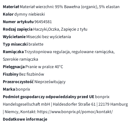
Materiał
Materiał wierzchni: 95% Bawełna (organic), 5% elastan
Kolor
dymny niebieski
Numer artykułu
96454581
Rodzaj zapięcia
Haczyki,Oczka, Zapięcie z tyłu
Wyściełanie
Miseczki bez wyściełania
Typ miseczki
bralette
Ramiączka
Trzystopniowa regulacja, regulowane ramiączka,
Szerokie ramiączka
Pielęgnacja
Pranie w pralce 40°C
Fiszbiny
Bez fiszbinów
Przezroczystość
Nieprześwitujący
Marka
bonprix
Podmiot gospodarczy odpowiedzialny przed UE
bonprix
Handelsgesellschaft mbH | Haldesdorfer Straße 61 | 22179 Hamburg
| Niemcy, Kontakt: https://www.bonprix.pl/pomoc/kontakt/
Dodatkowe informacje