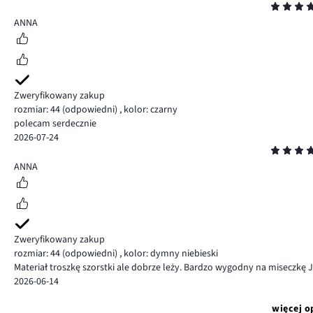
Ocena
5
ANNA
Zweryfikowany zakup
rozmiar: 44
(odpowiedni)
,
kolor: czarny
polecam serdecznie
2026-07-24
Ocena
5
ANNA
Zweryfikowany zakup
rozmiar: 44
(odpowiedni)
,
kolor: dymny niebieski
Materiał troszkę szorstki ale dobrze leży. Bardzo wygodny na miseczkę J
2026-06-14
więcej o