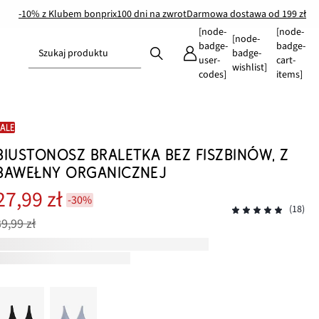
-10% z Klubem bonprix
100 dni na zwrot
Darmowa dostawa od 199 zł
[node-
[node-
[node-
badge-
badge-
Szukaj produktu
badge-
user-
cart-
wishlist]
codes]
items]
SALE
BIUSTONOSZ BRALETKA BEZ FISZBINÓW, Z
BAWEŁNY ORGANICZNEJ
27,99 zł
-30%
(18)
39,99 zł