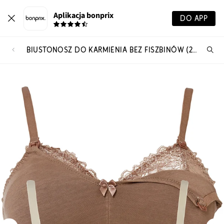
Aplikacja bonprix
DO APP
BIUSTONOSZ DO KARMIENIA BEZ FISZBINÓW (2 SZT.), BAWEŁNA ORGANICZNA
Szu
pr