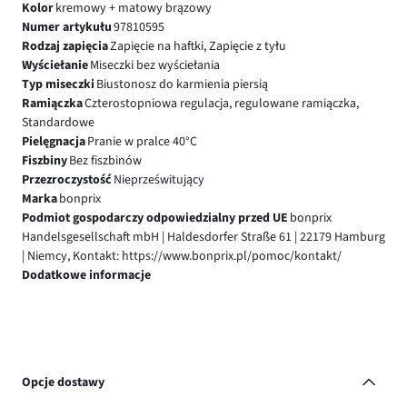
Kolor
kremowy + matowy brązowy
Numer artykułu
97810595
Rodzaj zapięcia
Zapięcie na haftki, Zapięcie z tyłu
Wyściełanie
Miseczki bez wyściełania
Typ miseczki
Biustonosz do karmienia piersią
Ramiączka
Czterostopniowa regulacja, regulowane ramiączka,
Standardowe
Pielęgnacja
Pranie w pralce 40°C
Fiszbiny
Bez fiszbinów
Przezroczystość
Nieprześwitujący
Marka
bonprix
Podmiot gospodarczy odpowiedzialny przed UE
bonprix
Handelsgesellschaft mbH | Haldesdorfer Straße 61 | 22179 Hamburg
| Niemcy, Kontakt: https://www.bonprix.pl/pomoc/kontakt/
Dodatkowe informacje
Opcje dostawy