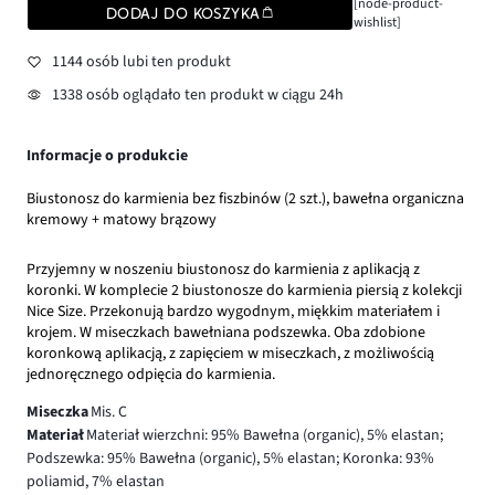
[node-product-
DODAJ DO KOSZYKA
wishlist]
1144 osób lubi ten produkt
1338 osób oglądało ten produkt w ciągu 24h
Informacje o produkcie
Biustonosz do karmienia bez fiszbinów (2 szt.), bawełna organiczna
kremowy + matowy brązowy
Przyjemny w noszeniu biustonosz do karmienia z aplikacją z
koronki. W komplecie 2 biustonosze do karmienia piersią z kolekcji
Nice Size. Przekonują bardzo wygodnym, miękkim materiałem i
krojem. W miseczkach bawełniana podszewka. Oba zdobione
koronkową aplikacją, z zapięciem w miseczkach, z możliwością
jednoręcznego odpięcia do karmienia.
Miseczka
Mis. C
Materiał
Materiał wierzchni: 95% Bawełna (organic), 5% elastan;
Podszewka: 95% Bawełna (organic), 5% elastan; Koronka: 93%
poliamid, 7% elastan