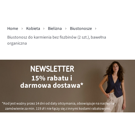
Home
Kobieta
Bielizna
Biustonosze
Biustonosz do karmienia bez fiszbinów (2 szt.), bawełna
organiczna
NEWSLETTER
15% rabatu i
darmowa dostawa*
*Kod jest ważny przez 14 dni od daty otrzymania, obowiązuje na następne
zamówienie za min.
119 zł
i nie łączy się z innymi kodami rabatowymi.