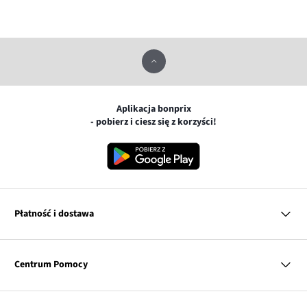
Aplikacja bonprix
- pobierz i ciesz się z korzyści!
Płatność i dostawa
MasterCard
Centrum Pomocy
Płatność online (PayU)
VISA
BLIK
Pytania i odpowiedzi