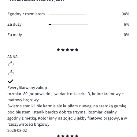
0.
głosów
0.
Zgodny z rozmiarem
94%
Za duży
6%
Za mały
0%
Ocena
5
ANNA
Zweryfikowany zakup
rozmiar: 80
(odpowiedni)
,
wariant: miseczka D,
kolor: kremowy +
matowy brązowy
Świetne staniki. Nie karmię ale kupiłam z uwagi na szeroką gumkę
pod biustem i stanik bardzo dobrze trzyma. Rozmiar idealny
zgodny z metką. Kolor inny na zdjęciu jakby filetowo brązowy, a w
rzeczywistości brązowy
2026-08-02
Ocena