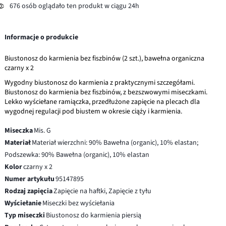
676 osób oglądało ten produkt w ciągu 24h
Informacje o produkcie
Biustonosz do karmienia bez fiszbinów (2 szt.), bawełna organiczna
czarny x 2
Wygodny biustonosz do karmienia z praktycznymi szczegółami.
Biustonosz do karmienia bez fiszbinów, z bezszwowymi miseczkami.
Lekko wyściełane ramiączka, przedłużone zapięcie na plecach dla
wygodnej regulacji pod biustem w okresie ciąży i karmienia.
Miseczka
Mis. G
Materiał
Materiał wierzchni: 90% Bawełna (organic), 10% elastan;
Podszewka: 90% Bawełna (organic), 10% elastan
Kolor
czarny x 2
Numer artykułu
95147895
Rodzaj zapięcia
Zapięcie na haftki, Zapięcie z tyłu
Wyściełanie
Miseczki bez wyściełania
Typ miseczki
Biustonosz do karmienia piersią