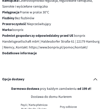
Ramiączka
Czterostopniowa regulacja, regulowane ramiączka,
Szerokie i wyściełane ramiączka
Pielęgnacja
Pranie w pralce 30°C
Fiszbiny
Bez fiszbinów
Przezroczystość
Nieprześwitujący
Marka
bonprix
Podmiot gospodarczy odpowiedzialny przed UE
bonprix
Handelsgesellschaft mbH | Haldesdorfer Straße 61 | 22179 Hamburg
| Niemcy, Kontakt: https://www.bonprix.pl/pomoc/kontakt/
Dodatkowe informacje
Opcje dostawy
Darmowa dostawa
przy każdym zamówieniu
od 199 zł
!
Dostawa do domu Kurierem
PayU / Karta płatnicza
Przy odbiorze