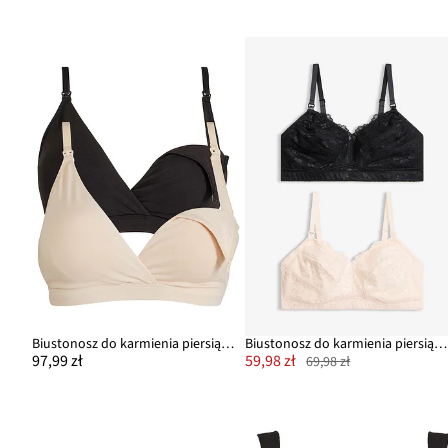
Biustonosz do karmienia piersią, bez fiszbinów, z bawełny organicznej (2 szt.)
Biustonosz do karmienia piersią, bez fiszbinów, z koronką (2 szt.)
97,99 zł
59,98 zł
69,98 zł