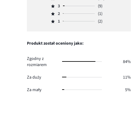
Ocena
ilość
3
(9)
4,
Ocena
głosów
ilość
2
(1)
3,
Ocena
157.
głosów
ilość
1
(2)
2,
Ocena
19.
głosów
ilość
1,
9.
głosów
ilość
1.
głosów
Produkt został oceniony jako:
2.
Zgodny z
84%
rozmiarem
Za duży
11%
Za mały
5%