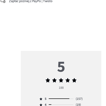
Zapłać później z PayPo | Twisto
5
Średnia
ocena
188
5
5
(157)
Ocena
4
(19)
5,