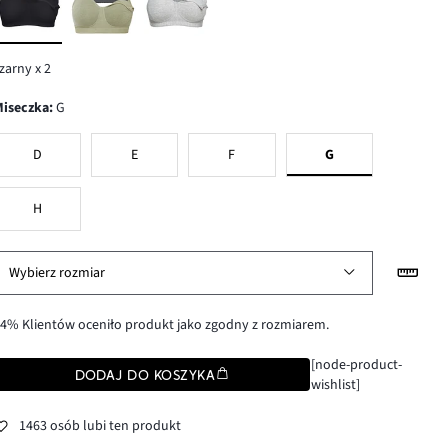
zarny x 2
Miseczka
:
G
D
E
F
G
H
Wybierz rozmiar
4% Klientów oceniło produkt jako zgodny z rozmiarem.
[node-product-
DODAJ DO KOSZYKA
wishlist]
1463 osób lubi ten produkt