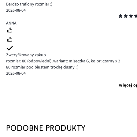
Bardzo trafiony rozmiar :)
2026-08-04
Ocena
5
ANNA
Zweryfikowany zakup
rozmiar: 80
(odpowiedni)
,
wariant: miseczka G,
kolor: czarny x 2
80 rozmiar pod biustem trochę ciasny :(
2026-08-04
więcej o
PODOBNE PRODUKTY