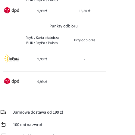
BLIK / PayPo / Twisto
9,99 zł
13,50 zł
Punkty odbioru
PayU / Karta płatnicza
Przy odbiorze
BLIK / PayPo / Twisto
9,99 zł
-
9,99 zł
-
Darmowa dostawa od 199 zł
100 dni na zwrot