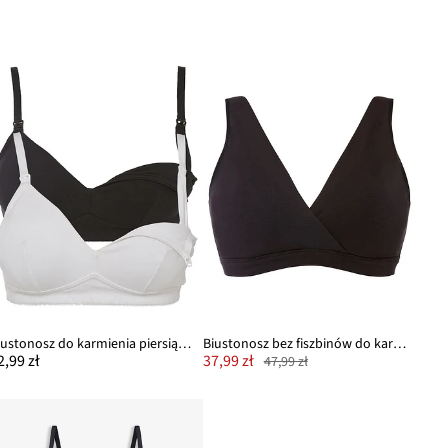
Biustonosz do karmienia piersią, bez fiszbinów, z bawełny organicznej (2 szt.)
Biustonosz bez fiszbinów do karmienia z bawełną organiczną
2,99 zł
37,99 zł
47,99 zł