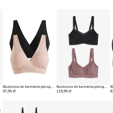
Biustonosz do karmienia piersią, bez fiszbinów, z bawełny organicznej (2 szt.)
Biustonosz do karmienia piersią, bez fiszbinów, z bawełny organicznej (2 szt.)
97,99 zł
119,99 zł
8