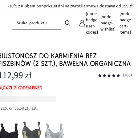
-10% z Klubem bonprix
100 dni na zwrot
Darmowa dostawa od 199 zł
[node-
[node-
[node-
badge-
badge-
Szukaj produktu
badge-
user-
cart-
wishlist]
codes]
items]
BIUSTONOSZ DO KARMIENIA BEZ
FISZBINÓW (2 SZT.), BAWEŁNA ORGANICZNA
112,99 zł
(188)
6,04 zł z kodem FINED
 sztuki | 56,50 zł / szt.