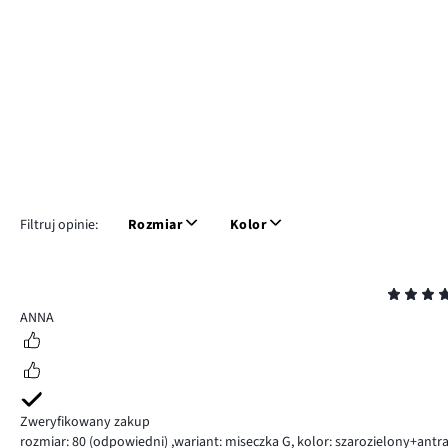
Filtruj opinie:
Rozmiar
Kolor
Ocena
5
ANNA
Zweryfikowany zakup
rozmiar: 80
(odpowiedni)
,
wariant: miseczka G,
kolor: szarozielony+antr