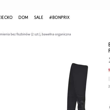
ZIECKO
DOM
SALE
#BONPRIX
mienia bez fiszbinów (2 szt.), bawełna organiczna
9
2