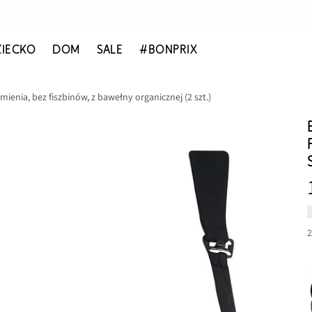
ZIECKO
DOM
SALE
#BONPRIX
ienia, bez fiszbinów, z bawełny organicznej (2 szt.)
2