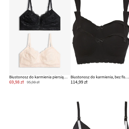
Biustonosz do karmienia piersią, bez fiszbinów, z koronką (2 szt.)
Biustonosz do karmienia, bez fiszbinów, z bawełny organicznej (2 szt
69,98 zł
114,99 zł
95,98 zł