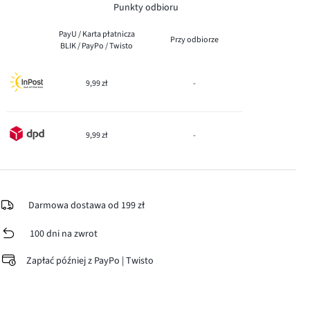
Punkty odbioru
PayU / Karta płatnicza
Przy odbiorze
BLIK / PayPo / Twisto
9,99 zł
-
9,99 zł
-
Darmowa dostawa od 199 zł
100 dni na zwrot
Zapłać później z PayPo | Twisto