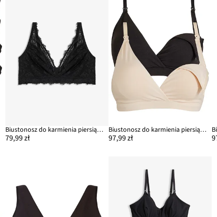
.)
Biustonosz do karmienia piersią, bez fiszbinów, z koronką
Biustonosz do karmienia piersią, bez fiszbinów, z bawełny organicznej (2 szt.)
79,99 zł
97,99 zł
9