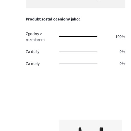
Ocena
0.
głosów
ilość
1,
0.
głosów
ilość
0.
głosów
Produkt został oceniony jako:
0.
Zgodny z
100%
rozmiarem
Za duży
0%
Za mały
0%