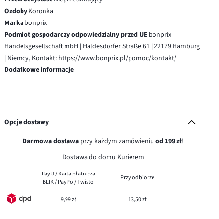
Ozdoby
Koronka
Marka
bonprix
Podmiot gospodarczy odpowiedzialny przed UE
bonprix
Handelsgesellschaft mbH | Haldesdorfer Straße 61 | 22179 Hamburg
| Niemcy, Kontakt: https://www.bonprix.pl/pomoc/kontakt/
Dodatkowe informacje
Opcje dostawy
Darmowa dostawa
przy każdym zamówieniu
od 199 zł
!
Dostawa do domu Kurierem
PayU / Karta płatnicza
Przy odbiorze
BLIK / PayPo / Twisto
9,99 zł
13,50 zł