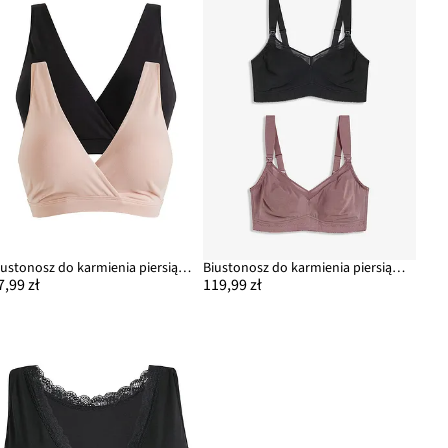
Biustonosz do karmienia piersią, bez fiszbinów, z bawełny organicznej (2 szt.)
Biustonosz do karmienia piersią, bez fiszbinów, z bawełny organicznej (2 szt.)
7,99 zł
119,99 zł