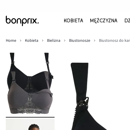
KOBIETA
MĘŻCZYZNA
D
Home
Kobieta
Bielizna
Biustonosze
Biustonosz do karm