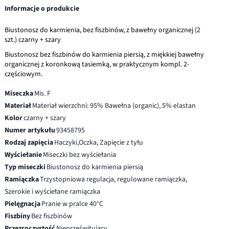
Informacje o produkcie
Biustonosz do karmienia, bez fiszbinów, z bawełny organicznej (2
szt.) czarny + szary
Biustonosz bez fiszbinów do karmienia piersią, z miękkiej bawełny
organicznej z koronkową tasiemką, w praktycznym kompl. 2-
częściowym.
Miseczka
Mis. F
Materiał
Materiał wierzchni: 95% Bawełna (organic), 5% elastan
Kolor
czarny + szary
Numer artykułu
93458795
Rodzaj zapięcia
Haczyki,Oczka, Zapięcie z tyłu
Wyściełanie
Miseczki bez wyściełania
Typ miseczki
Biustonosz do karmienia piersią
Ramiączka
Trzystopniowa regulacja, regulowane ramiączka,
Szerokie i wyściełane ramiączka
Pielęgnacja
Pranie w pralce 40°C
Fiszbiny
Bez fiszbinów
Przezroczystość
Nieprześwitujący