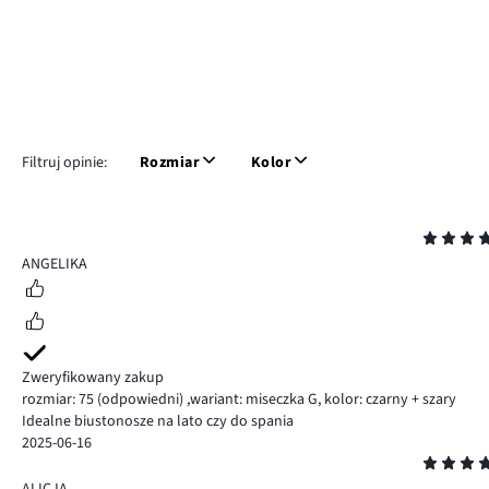
Filtruj opinie:
Rozmiar
Kolor
Ocena
5
ANGELIKA
Zweryfikowany zakup
rozmiar: 75
(odpowiedni)
,
wariant: miseczka G,
kolor: czarny + szary
Idealne biustonosze na lato czy do spania
2025-06-16
Ocena
5
ALICJA