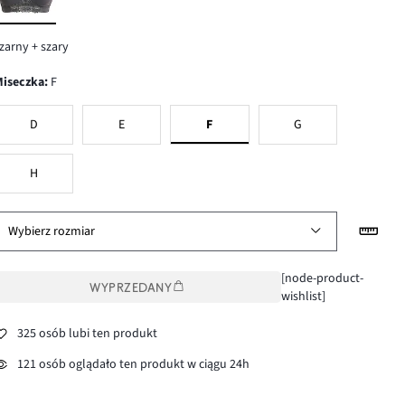
zarny + szary
Miseczka
:
F
D
E
F
G
H
Wybierz rozmiar
[node-product-
WYPRZEDANY
wishlist]
325 osób lubi ten produkt
121 osób oglądało ten produkt w ciągu 24h