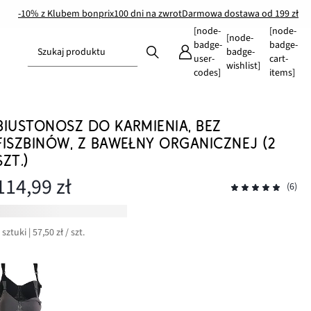
-10% z Klubem bonprix
100 dni na zwrot
Darmowa dostawa od 199 zł
[node-
[node-
[node-
badge-
badge-
Szukaj produktu
badge-
user-
cart-
wishlist]
codes]
items]
BIUSTONOSZ DO KARMIENIA, BEZ
FISZBINÓW, Z BAWEŁNY ORGANICZNEJ (2
SZT.)
114,99 zł
(6)
 sztuki | 57,50 zł / szt.