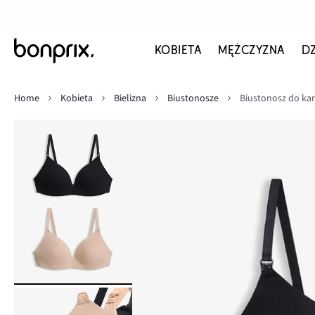
KOBIETA
MĘŻCZYZNA
D
Home
Kobieta
Bielizna
Biustonosze
Biustonosz do karm