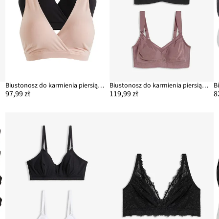
Biustonosz do karmienia piersią, bez fiszbinów, z bawełny organicznej (2 szt.)
Biustonosz do karmienia piersią, bez fiszbinów, z bawełny organicznej (2 szt.)
97,99 zł
119,99 zł
8