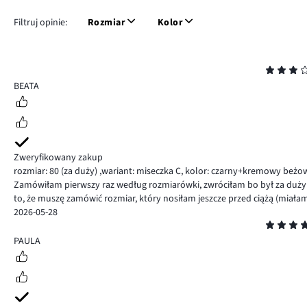
Filtruj opinie:
Rozmiar
Kolor
Ocena
3
BEATA
Zweryfikowany zakup
rozmiar: 80
(za duży)
,
wariant: miseczka C,
kolor: czarny+kremowy beżo
Zamówiłam pierwszy raz według rozmiarówki, zwróciłam bo był za duży i
to, że muszę zamówić rozmiar, który nosiłam jeszcze przed ciążą (miała
2026-05-28
Ocena
5
PAULA