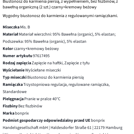
Biustonosz do karmienia piersią, z wypełnieniem, bez fiszbinów, z
bawełną organiczną (2 szt.) czarny+kremowy beżowy
Wygodny biustonosz do karmienia z regulowanymi ramiączkami.
Miseczka
Mis. B
Materiał
Materiał wierzchni: 95% Bawełna (organic), 5% elastan;
Podszewka: 95% Bawełna (organic), 5% elastan
Kolor
czarny+kremowy beżowy
Numer artykułu
97617495
Rodzaj zapięcia
Zapięcie na haftki, Zapięcie z tyłu
Wyściełanie
Wyściełane miseczki
Typ miseczki
Biustonosz do karmienia piersią
Ramiączka
Trzystopniowa regulacja, regulowane ramiączka,
Standardowe
Pielęgnacja
Pranie w pralce 40°C
Fiszbiny
Bez fiszbinów
Marka
bonprix
Podmiot gospodarczy odpowiedzialny przed UE
bonprix
Handelsgesellschaft mbH | Haldesdorfer Straße 61 | 22179 Hamburg