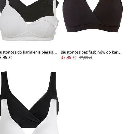
Biustonosz do karmienia piersią, bez fiszbinów, z bawełny organicznej (2 szt.)
Biustonosz bez fiszbinów do karmienia z bawełną organiczną
2,99 zł
37,99 zł
47,99 zł