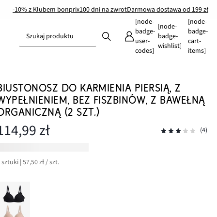
-10% z Klubem bonprix
100 dni na zwrot
Darmowa dostawa od 199 zł
[node-
[node-
[node-
badge-
badge-
Szukaj produktu
badge-
user-
cart-
wishlist]
codes]
items]
BIUSTONOSZ DO KARMIENIA PIERSIĄ, Z
WYPEŁNIENIEM, BEZ FISZBINÓW, Z BAWEŁNĄ
ORGANICZNĄ (2 SZT.)
114,99 zł
(4)
 sztuki | 57,50 zł / szt.