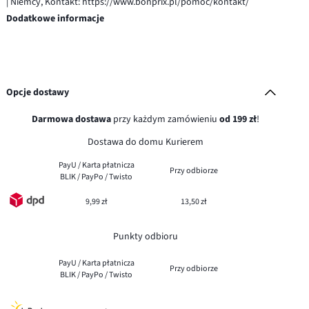
| Niemcy, Kontakt: https://www.bonprix.pl/pomoc/kontakt/
Dodatkowe informacje
Opcje dostawy
Darmowa dostawa
przy każdym zamówieniu
od 199 zł
!
Dostawa do domu Kurierem
PayU / Karta płatnicza
Przy odbiorze
BLIK / PayPo / Twisto
9,99 zł
13,50 zł
Punkty odbioru
PayU / Karta płatnicza
Przy odbiorze
BLIK / PayPo / Twisto