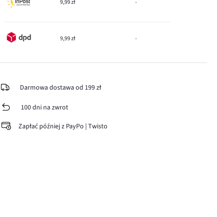
9,99 zł
-
9,99 zł
-
Darmowa dostawa od 199 zł
100 dni na zwrot
Zapłać później z PayPo | Twisto