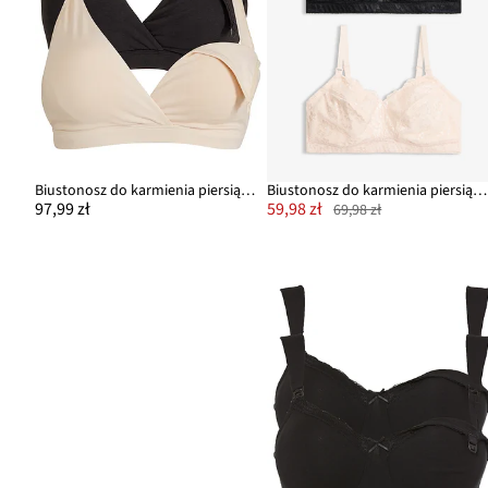
Biustonosz do karmienia piersią, bez fiszbinów, z bawełny organicznej (2 szt.)
Biustonosz do karmienia piersią, bez fiszbinów, z koronką (2 szt.)
97,99 zł
59,98 zł
69,98 zł