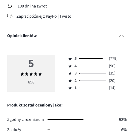
100 dni na zwrot
Zapłać później z PayPo | Twisto
Opinie klientów
5
5
(779)
Ocena
4
(50)
5,
Ocena
ilość
3
(35)
Średnia
4,
Ocena
głosów
ocena
ilość
2
(20)
3,
898
Ocena
779.
5
głosów
ilość
1
(14)
2,
Ocena
50.
głosów
ilość
1,
35.
głosów
ilość
Produkt został oceniony jako:
20.
głosów
14.
Zgodny z rozmiarem
92%
Za duży
6%