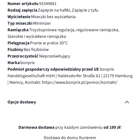
Numer artykułu
93349881
Rodzaj zapięcia
Zapięcie na haftki, Zapięcie z tyłu
Wyściełanie
Miseczki bez wyściełania
Typ miseczki
Minimizer
Ramiączka
Trzystopniowa regulacja, regulowane ramiączka,
Szerokie i wyściełane ramiączka
Pielęgnacja
Pranie w pralce 30°C
Fiszbiny
Bez fiszbinów
Przezroczystość
Nieprześwitujący
Marka
bonprix
Podmiot gospodarczy odpowiedzialny przed UE
bonprix
Handelsgesellschaft mbH | Haldesdorfer Straße 61 | 22179 Hamburg
| Niemcy, Kontakt: https://www.bonprix.pl/pomoc/kontakt/
Opcje dostawy
Darmowa dostawa
przy każdym zamówieniu
od 199 zł
!
Dostawa do domu Kurierem