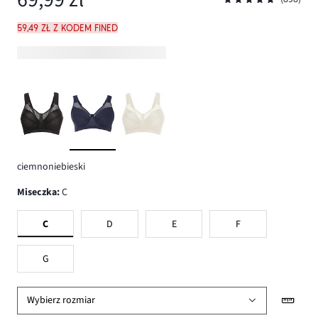
59,49 zł z kodem FINED
ciemnoniebieski
Miseczka
:
C
C
D
E
F
G
Wybierz rozmiar