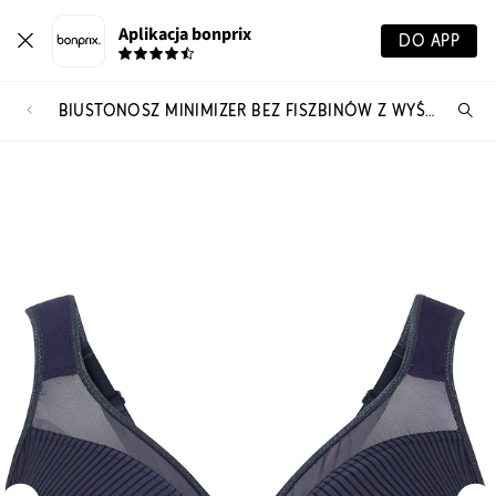
Aplikacja bonprix
DO APP
BIUSTONOSZ MINIMIZER BEZ FISZBINÓW Z WYŚCIEŁANYMI RAMIĄCZKAMI
Szu
pr