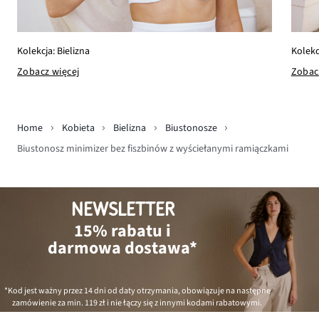
Kolekc
Kolekcja: Bielizna
Zobac
Zobacz więcej
Home
Kobieta
Bielizna
Biustonosze
Biustonosz minimizer bez fiszbinów z wyściełanymi ramiączkami
NEWSLETTER
15% rabatu i
darmowa dostawa*
*Kod jest ważny przez 14 dni od daty otrzymania, obowiązuje na następne
zamówienie za min.
119 zł
i nie łączy się z innymi kodami rabatowymi.