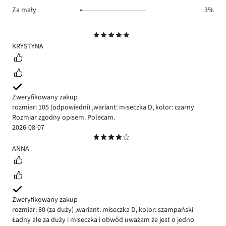
Za mały
3%
Ocena
5
KRYSTYNA
Zweryfikowany zakup
rozmiar: 105
(odpowiedni)
,
wariant: miseczka D,
kolor: czarny
Rozmiar zgodny opisem. Polecam.
2026-08-07
Ocena
4
ANNA
Zweryfikowany zakup
rozmiar: 80
(za duży)
,
wariant: miseczka D,
kolor: szampański
Ładny ale za duży i miseczka i obwód uważam że jest o jedno