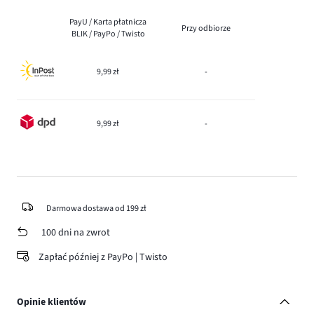
PayU / Karta płatnicza
Przy odbiorze
BLIK / PayPo / Twisto
9,99 zł
-
9,99 zł
-
Darmowa dostawa od 199 zł
100 dni na zwrot
Zapłać później z PayPo | Twisto
Opinie klientów