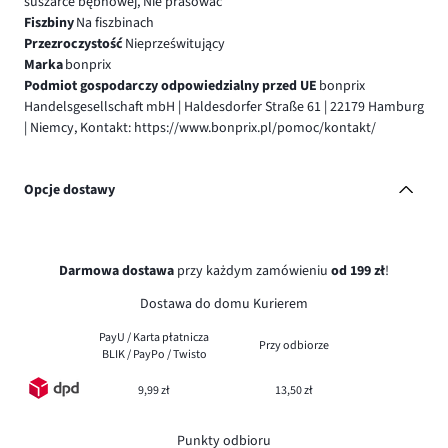
suszarce bębnowej, Nie prasować
Fiszbiny
Na fiszbinach
Przezroczystość
Nieprześwitujący
Marka
bonprix
Podmiot gospodarczy odpowiedzialny przed UE
bonprix
Handelsgesellschaft mbH | Haldesdorfer Straße 61 | 22179 Hamburg
| Niemcy, Kontakt: https://www.bonprix.pl/pomoc/kontakt/
Opcje dostawy
Darmowa dostawa
przy każdym zamówieniu
od 199 zł
!
Dostawa do domu Kurierem
PayU / Karta płatnicza
Przy odbiorze
BLIK / PayPo / Twisto
9,99 zł
13,50 zł
Punkty odbioru