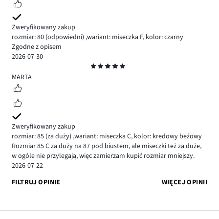
Zweryfikowany zakup
rozmiar: 80
(odpowiedni)
,
wariant: miseczka F,
kolor: czarny
Zgodne z opisem
2026-07-30
Ocena
5
MARTA
Zweryfikowany zakup
rozmiar: 85
(za duży)
,
wariant: miseczka C,
kolor: kredowy beżowy
Rozmiar 85 C za duży na 87 pod biustem, ale miseczki też za duże,
w ogóle nie przylegają, więc zamierzam kupić rozmiar mniejszy.
2026-07-22
FILTRUJ OPINIE
WIĘCEJ OPINII