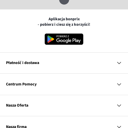
Aplikacja bonprix
- pobierz i ciesz się z korzyści!
Płatność i dostawa
MasterCard
Centrum Pomocy
Płatność online (PayU)
VISA
BLIK
Pytania i odpowiedzi
Google pay
Dostawa i płatność
Nasza Oferta
Zwroty i reklamacje
Apple pay
Pierwszy darmowy zwrot
PayPo
Kobieta
Tabele rozmiarów
Twisto
Mężczyzna
Klub bonprix
Nasza firma