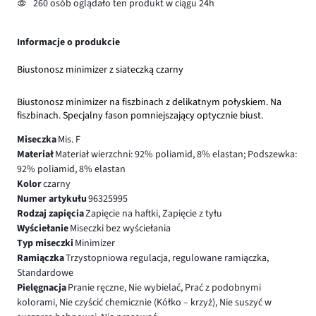
260 osób oglądało ten produkt w ciągu 24h
Informacje o produkcie
Biustonosz minimizer z siateczką czarny
Biustonosz minimizer na fiszbinach z delikatnym połyskiem. Na
fiszbinach. Specjalny fason pomniejszający optycznie biust.
Miseczka
Mis. F
Materiał
Materiał wierzchni: 92% poliamid, 8% elastan; Podszewka:
92% poliamid, 8% elastan
Kolor
czarny
Numer artykułu
96325995
Rodzaj zapięcia
Zapięcie na haftki, Zapięcie z tyłu
Wyściełanie
Miseczki bez wyściełania
Typ miseczki
Minimizer
Ramiączka
Trzystopniowa regulacja, regulowane ramiączka,
Standardowe
Pielęgnacja
Pranie ręczne, Nie wybielać, Prać z podobnymi
kolorami, Nie czyścić chemicznie (Kółko – krzyż), Nie suszyć w