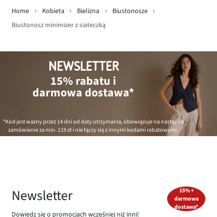
Home
Kobieta
Bielizna
Biustonosze
Biustonosz minimizer z siateczką
NEWSLETTER
15% rabatu i
darmowa dostawa*
*Kod jest ważny przez 14 dni od daty otrzymania, obowiązuje na następne
zamówienie za min.
119 zł
i nie łączy się z innymi kodami rabatowymi.
Newsletter
15% +
darmowa
dostawa*
Dowiedz się o promocjach wcześniej niż inni!