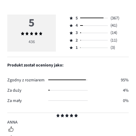
5
5
(367)
Ocena
4
(41)
5,
Ocena
ilość
3
(14)
Średnia
4,
Ocena
głosów
ocena
ilość
2
(11)
3,
436
Ocena
367.
5
głosów
ilość
1
(3)
2,
Ocena
41.
głosów
ilość
1,
14.
głosów
ilość
Produkt został oceniony jako:
11.
głosów
3.
Zgodny z rozmiarem
95%
Za duży
4%
Za mały
0%
Ocena
5
ANNA