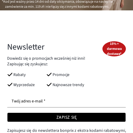
*Kod jest ważny przez 14 dni od daty otrzymania, obowiązuje na następne
zamówienie za min.
119 zł
i nie łączy się z innymi kodami rabatowymi.
Newsletter
15% +
darmowa
dostawa*
Dowiedz się o promocjach wcześniej niż inni!
Zapisując się zyskujesz:
Rabaty
Promocje
Wyprzedaże
Najnowsze trendy
Twój adres e-mail *
ZAPISZ SIĘ
Zapisujesz się do newslettera bonprix z ekstra kodami rabatowymi,