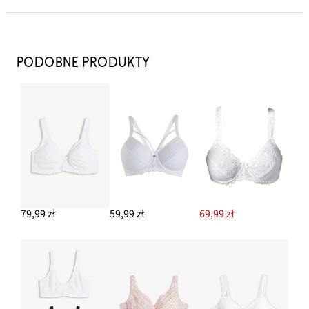
Biustonosz minimizer z wyściełanymi ramiączkami (2 szt.)
97,99 zł
PODOBNE PRODUKTY
DODAJ DO KOSZYKA
Figi maxi z koronką (2 pary)
67,99 zł
DODAJ DO KOSZYKA
79,99 zł
59,99 zł
69,99 zł