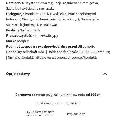
Ramiączka
Trzystopniowa regulacja, regulowane ramiączka,
Szerokie i wyściełane ramiączka
Pielęgnacja
Pranie ręczne, Nie wybielać, Prać z podobnymi
kolorami, Nie czyścić chemicznie (Kółko – krzyż), Nie suszyć w
suszarce bębnowej, Nie prasować
Fiszbiny
Na fiszbinach
Przezroczystość
Nieprześwitujący
Marka
bonprix
Podmiot gospodarczy odpowiedzialny przed UE
bonprix
Handelsgesellschaft mbH | Haldesdorfer Straße 61 | 22179 Hamburg
| Niemcy, Kontakt: https://www.bonprix.pl/pomoc/kontakt/
Opcje dostawy
Darmowa dostawa
przy każdym zamówieniu
od 199 zł
!
Dostawa do domu Kurierem
PayU / Karta płatnicza
Przy odbiorze