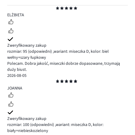
Ocena
5
ELŻBIETA
Zweryfikowany zakup
rozmiar: 95
(odpowiedni)
,
wariant: miseczka D,
kolor: biel
wełny+szary łupkowy
Polecam. Dobra jakość, miseczki dobrze dopasowane, trzymają
duży biust.
2026-08-05
Ocena
5
JOANNA
Zweryfikowany zakup
rozmiar: 100
(odpowiedni)
,
wariant: miseczka D,
kolor:
biały+niebieskozielony