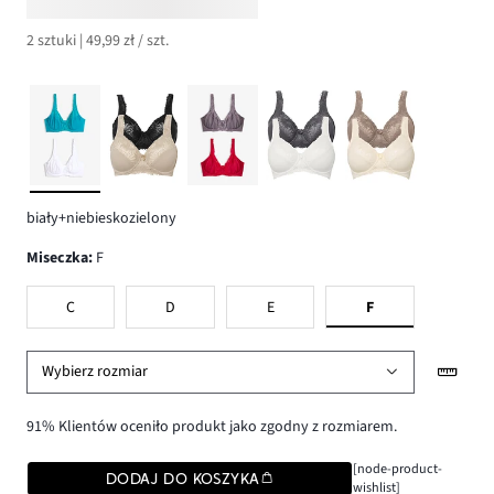
2 sztuki | 49,99 zł / szt.
biały+niebieskozielony
Miseczka
:
F
C
D
E
F
Wybierz rozmiar
91% Klientów oceniło produkt jako zgodny z rozmiarem.
[node-product-
DODAJ DO KOSZYKA
wishlist]