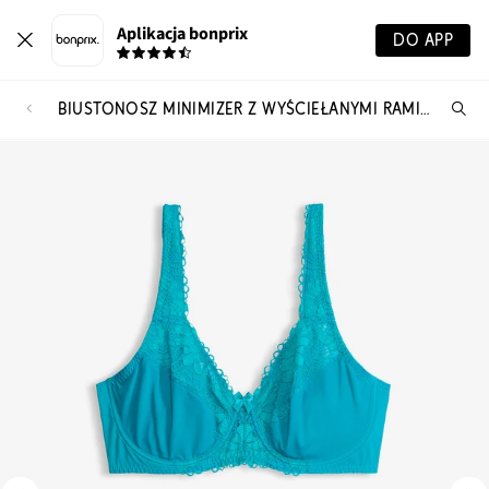
Aplikacja bonprix
DO APP
BIUSTONOSZ MINIMIZER Z WYŚCIEŁANYMI RAMIĄCZKAMI (2 SZT.)
Szu
pr