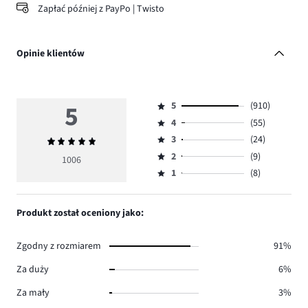
Zapłać później z PayPo | Twisto
Opinie klientów
5
5
(910)
Ocena
4
(55)
5,
Ocena
ilość
3
(24)
Średnia
4,
Ocena
głosów
ocena
ilość
2
(9)
3,
1006
Ocena
910.
5
głosów
ilość
1
(8)
2,
Ocena
55.
głosów
ilość
1,
24.
głosów
ilość
Produkt został oceniony jako:
9.
głosów
8.
Zgodny z rozmiarem
91%
Za duży
6%
Za mały
3%