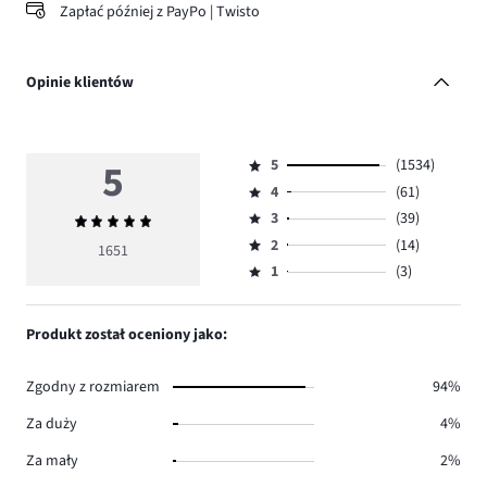
Zapłać później z PayPo | Twisto
Opinie klientów
5
5
(1534)
Ocena
4
(61)
5,
Ocena
ilość
3
(39)
Średnia
4,
Ocena
głosów
ocena
ilość
2
(14)
3,
1651
Ocena
1534.
5
głosów
ilość
1
(3)
2,
Ocena
61.
głosów
ilość
1,
39.
głosów
ilość
Produkt został oceniony jako:
14.
głosów
3.
Zgodny z rozmiarem
94%
Za duży
4%
Za mały
2%