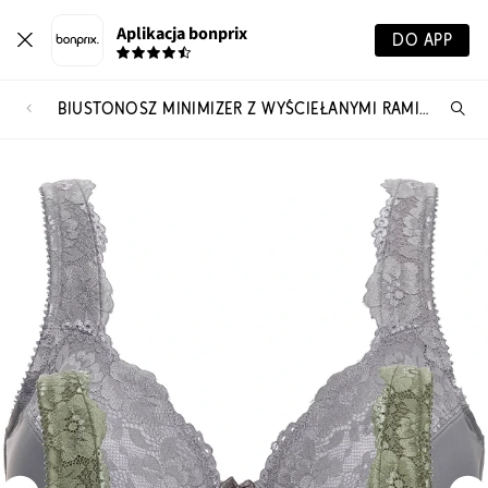
Aplikacja bonprix
DO APP
BIUSTONOSZ MINIMIZER Z WYŚCIEŁANYMI RAMIĄCZKAMI (2 SZT.)
Szu
pr