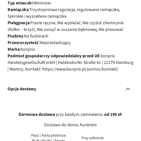
Typ miseczki
Minimizer
Ramiączka
Trzystopniowa regulacja, regulowane ramiączka,
Szerokie i wyściełane ramiączka
Pielęgnacja
Pranie ręczne, Nie wybielać, Nie czyścić chemicznie
(Kółko – krzyż), Nie suszyć w suszarce bębnowej, Nie prasować
Fiszbiny
Na fiszbinach
Przezroczystość
Nieprześwitujący
Marka
bonprix
Podmiot gospodarczy odpowiedzialny przed UE
bonprix
Handelsgesellschaft mbH | Haldesdorfer Straße 61 | 22179 Hamburg
| Niemcy, Kontakt: https://www.bonprix.pl/pomoc/kontakt/
Opcje dostawy
Darmowa dostawa
przy każdym zamówieniu
od 199 zł
!
Dostawa do domu Kurierem
PayU / Karta płatnicza
Przy odbiorze
BLIK / PayPo / Twisto