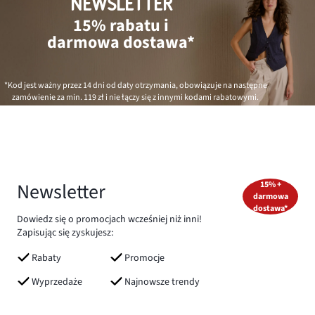
NEWSLETTER
15% rabatu i
darmowa dostawa*
*Kod jest ważny przez 14 dni od daty otrzymania, obowiązuje na następne
zamówienie za min.
119 zł
i nie łączy się z innymi kodami rabatowymi.
Newsletter
15% +
darmowa
dostawa*
Dowiedz się o promocjach wcześniej niż inni!
Zapisując się zyskujesz:
Rabaty
Promocje
Wyprzedaże
Najnowsze trendy