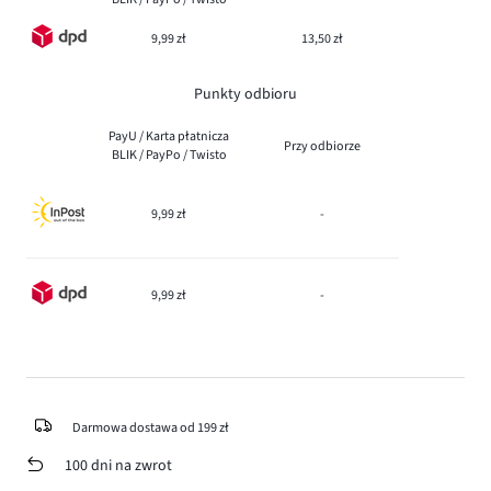
9,99 zł
13,50 zł
Punkty odbioru
PayU / Karta płatnicza
Przy odbiorze
BLIK / PayPo / Twisto
9,99 zł
-
9,99 zł
-
Darmowa dostawa od 199 zł
100 dni na zwrot