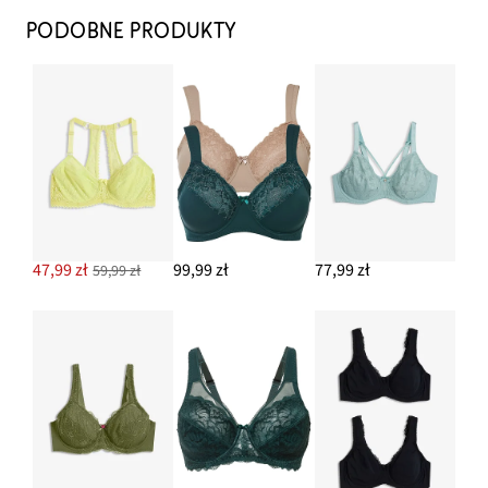
97,99 zł
PODOBNE PRODUKTY
DODAJ DO KOSZYKA
Figi z delikatną koronką (2 pary)
74,99 zł
DODAJ DO KOSZYKA
47,99 zł
99,99 zł
77,99 zł
59,99 zł