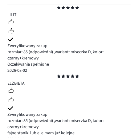
Ocena
5
LILIT
Zweryfikowany zakup
rozmiar: 85
(odpowiedni)
,
wariant: miseczka D,
kolor:
czarny+kremowy
Oczekiwania spełnione
2026-08-02
Ocena
5
ELŻBIETA
Zweryfikowany zakup
rozmiar: 85
(odpowiedni)
,
wariant: miseczka D,
kolor:
czarny+kremowy
fajne staniki lubie je mam już kolejne