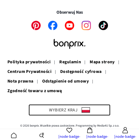
Transakcje i płatności są bezpieczne w połączeniu SSL.
oknie
się
w
nowym
w
nowym
oknie
Obserwuj Nas
nowym
oknie
oknie
Link
Link
Link
Link
Link
otwiera
otwiera
otwiera
otwiera
otwiera
się
się
się
się
się
w
w
w
w
w
nowym
nowym
nowym
nowym
nowym
oknie
oknie
oknie
oknie
oknie
Polityka prywatności
Regulamin
Mapa strony
Centrum Prywatności
Dostępność cyfrowa
Nota prawna
Odstąpienie od umowy
Zgodność towaru z umową
Link
otwiera
się
w
WYBIERZ KRAJ
nowym
oknie
© 2026 bonprix. Wszelkie prawa zastrzeżone. Programming by Media4U Sp. z o.o.
[node-badge-
[node-badge-
[node-badge-