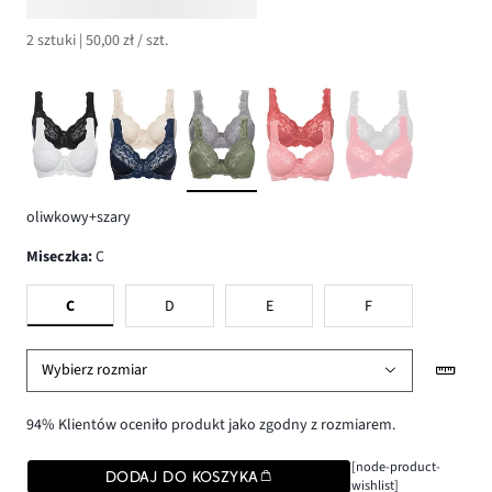
2 sztuki | 50,00 zł / szt.
oliwkowy+szary
Miseczka
:
C
C
D
E
F
Wybierz rozmiar
94% Klientów oceniło produkt jako zgodny z rozmiarem.
[node-product-
DODAJ DO KOSZYKA
wishlist]