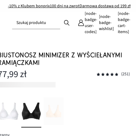
-10% z Klubem bonprix
100 dni na zwrot
Darmowa dostawa od 199 zł
[node-
[node-
[node-
badge-
badge-
Szukaj produktu
badge-
user-
cart-
wishlist]
codes]
items]
BIUSTONOSZ MINIMIZER Z WYŚCIEŁANYMI
RAMIĄCZKAMI
77,99 zł
(251)
zarny