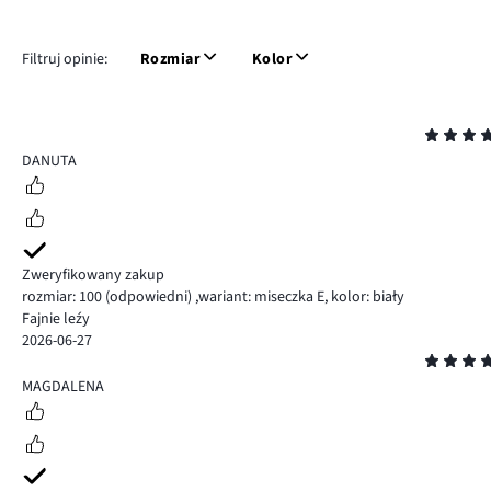
Filtruj opinie:
Rozmiar
Kolor
Ocena
5
DANUTA
Zweryfikowany zakup
rozmiar: 100
(odpowiedni)
,
wariant: miseczka E,
kolor: biały
Fajnie leźy
2026-06-27
Ocena
5
MAGDALENA