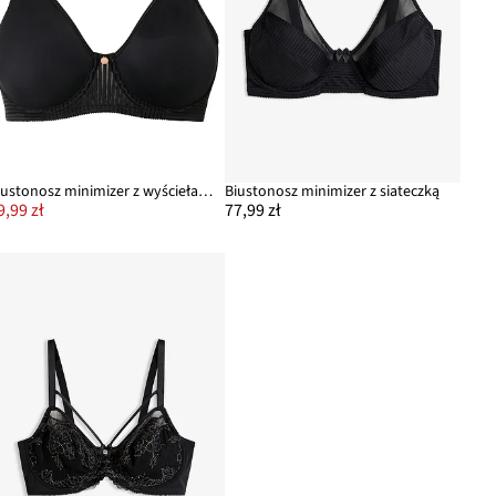
Biustonosz minimizer z wyściełanymi ramiączkami
Biustonosz minimizer z siateczką
9,99 zł
77,99 zł