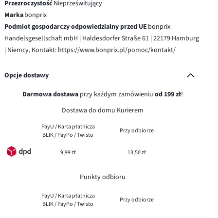
Przezroczystość
Nieprześwitujący
Marka
bonprix
Podmiot gospodarczy odpowiedzialny przed UE
bonprix
Handelsgesellschaft mbH | Haldesdorfer Straße 61 | 22179 Hamburg
| Niemcy, Kontakt: https://www.bonprix.pl/pomoc/kontakt/
Opcje dostawy
Darmowa dostawa
przy każdym zamówieniu
od 199 zł
!
Dostawa do domu Kurierem
PayU / Karta płatnicza
Przy odbiorze
BLIK / PayPo / Twisto
9,99 zł
13,50 zł
Punkty odbioru
PayU / Karta płatnicza
Przy odbiorze
BLIK / PayPo / Twisto