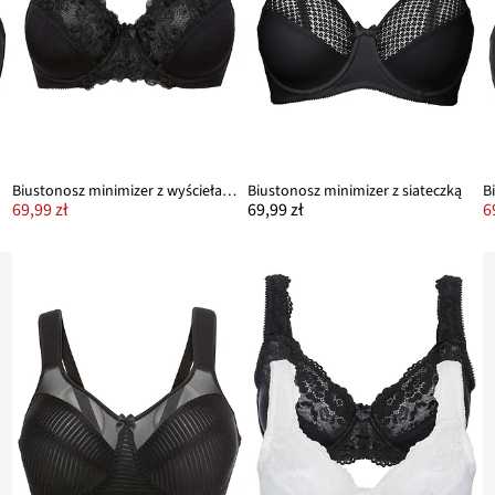
mi
Biustonosz minimizer z wyściełanymi ramiączkami
Biustonosz minimizer z siateczką
69,99 zł
69,99 zł
6