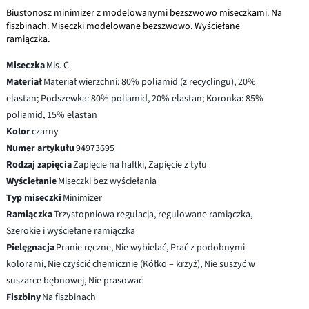
Biustonosz minimizer z modelowanymi bezszwowo miseczkami. Na
fiszbinach. Miseczki modelowane bezszwowo. Wyściełane
ramiączka.
Miseczka
Mis. C
Materiał
Materiał wierzchni: 80% poliamid (z recyclingu), 20%
elastan; Podszewka: 80% poliamid, 20% elastan; Koronka: 85%
poliamid, 15% elastan
Kolor
czarny
Numer artykułu
94973695
Rodzaj zapięcia
Zapięcie na haftki, Zapięcie z tyłu
Wyściełanie
Miseczki bez wyściełania
Typ miseczki
Minimizer
Ramiączka
Trzystopniowa regulacja, regulowane ramiączka,
Szerokie i wyściełane ramiączka
Pielęgnacja
Pranie ręczne, Nie wybielać, Prać z podobnymi
kolorami, Nie czyścić chemicznie (Kółko – krzyż), Nie suszyć w
suszarce bębnowej, Nie prasować
Fiszbiny
Na fiszbinach