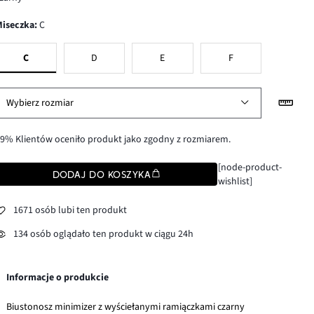
Miseczka
:
C
C
D
E
F
Wybierz rozmiar
9% Klientów oceniło produkt jako zgodny z rozmiarem.
[node-product-
DODAJ DO KOSZYKA
wishlist]
1671 osób lubi ten produkt
134 osób oglądało ten produkt w ciągu 24h
Informacje o produkcie
Biustonosz minimizer z wyściełanymi ramiączkami czarny