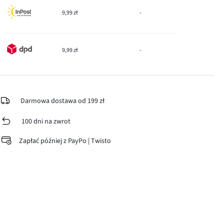
9,99 zł
-
9,99 zł
-
Darmowa dostawa od 199 zł
100 dni na zwrot
Zapłać później z PayPo | Twisto