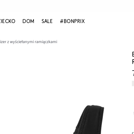
ZIECKO
DOM
SALE
#BONPRIX
izer z wyściełanymi ramiączkami
c