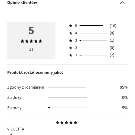
Opinie klientów
5
5
(18)
Ocena
4
(0)
5,
Ocena
ilość
3
(1)
Średnia
4,
Ocena
głosów
ocena
ilość
2
(0)
3,
21
Ocena
18.
5
głosów
ilość
1
(2)
2,
Ocena
0.
głosów
ilość
1,
1.
głosów
ilość
Produkt został oceniony jako:
0.
głosów
2.
Zgodny z rozmiarem
95%
Za duży
0%
Za mały
5%
Ocena
5
VIOLETTA