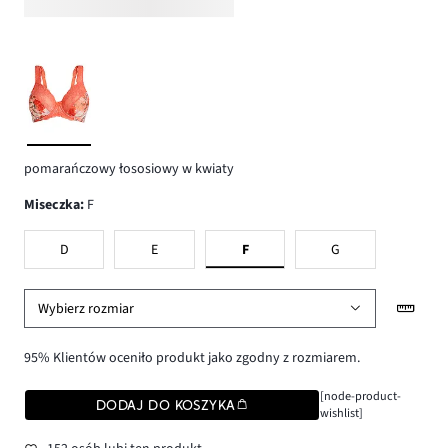
pomarańczowy łososiowy w kwiaty
Miseczka
:
F
D
E
F
G
Wybierz rozmiar
95% Klientów oceniło produkt jako zgodny z rozmiarem.
[node-product-
DODAJ DO KOSZYKA
wishlist]