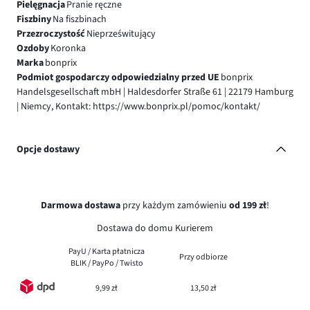
Pielęgnacja
Pranie ręczne
Fiszbiny
Na fiszbinach
Przezroczystość
Nieprześwitujący
Ozdoby
Koronka
Marka
bonprix
Podmiot gospodarczy odpowiedzialny przed UE
bonprix
Handelsgesellschaft mbH | Haldesdorfer Straße 61 | 22179 Hamburg
| Niemcy, Kontakt: https://www.bonprix.pl/pomoc/kontakt/
Opcje dostawy
Darmowa dostawa
przy każdym zamówieniu
od 199 zł
!
Dostawa do domu Kurierem
PayU / Karta płatnicza
Przy odbiorze
BLIK / PayPo / Twisto
9,99 zł
13,50 zł