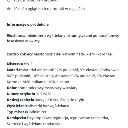
152 osób lubi ten produkt
40 osób oglądało ten produkt w ciągu 24h
Informacje o produkcie
Biustonosz minimizer z wyściełanymi ramiączkami pomarańczowy
łososiowy w kwiaty
Bardzo kobiecy biustonosz z delikatnym nadrukiem i koronką.
Miseczka
Mis. F
Materiał
Materiał wierzchni: 92% poliamid, 8% elastan; Podszewka:
86% poliamid, 14% elastan; Wstawka: 92% poliamid, 8% elastan;
Koronka: 90% poliamid, 10% elastan
Kolor
pomarańczowy łososiowy w kwiaty
Numer artykułu
91308281
Rodzaj zapięcia
Haczyki,Oczka, Zapięcie z tyłu
Wyściełanie
Miseczki bez wyściełania
Typ miseczki
Minimizer
Ramiączka
Trzystopniowa regulacja, regulowane ramiączka,
Szerokie i wyściełane ramiączka