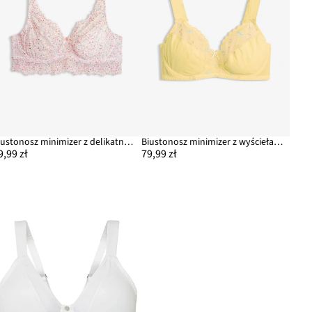
Biustonosz minimizer z delikatnej koronki
Biustonosz minimizer z wyściełanymi ramiączkami
9,99 zł
79,99 zł