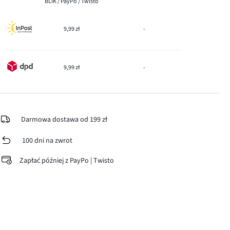
BLIK / PayPo / Twisto
9,99 zł
-
9,99 zł
-
Darmowa dostawa od 199 zł
100 dni na zwrot
Zapłać później z PayPo | Twisto