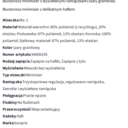
Biustonosz minimizer z wyściełanymi ramiączkami szary granitowy
Biustonosz minimizer z delikatnym haftem.
Miseczka
Mis. C
Materiał
Materiał wierzchni: 80% poliamid (z recyclingu), 20%
elastan; Podszewka: 87% poliamid, 13% elastan; Koronka: 100%
poliamid; Siatkowy materiał: 87% poliamid, 13% elastan
Kolor
szary granitowy
Numer artykułu
94006195
Rodzaj zapięcia
Zapięcie na haftki, Zapięcie z tyłu
Wyściełanie
Miseczki bez wyściełania
Typ miseczki
Minimizer
Ramiączka
Trzystopniowa regulacja, regulowane ramiączka,
Szerokie i wyściełane ramiączka
Pielęgnacja
Pranie ręczne
Fiszbiny
Na fiszbinach
Przezroczystość
Nieprześwitujący
Ozdoby
Haft
Marka
bonprix