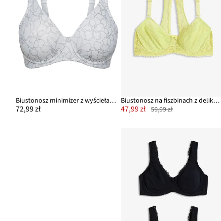
Biustonosz minimizer z wyściełanymi ramiączkami
Biustonosz na fiszbinach z delikatną koronką
72,99 zł
47,99 zł
59,99 zł