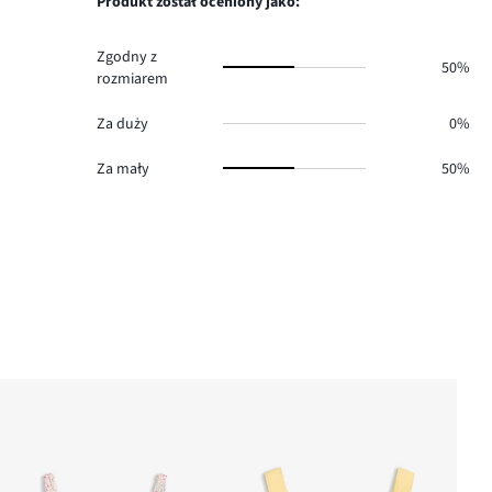
Produkt został oceniony jako:
0.
Zgodny z
50%
rozmiarem
Za duży
0%
Za mały
50%