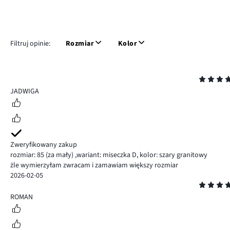
Filtruj opinie:
Rozmiar
Kolor
Ocena
5
JADWIGA
Zweryfikowany zakup
rozmiar: 85
(za mały)
,
wariant: miseczka D,
kolor: szary granitowy
żle wymierzyłam zwracam i zamawiam większy rozmiar
2026-02-05
Ocena
5
ROMAN