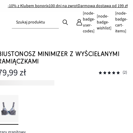
-10% z Klubem bonprix
100 dni na zwrot
Darmowa dostawa od 199 zł
[node-
[node-
[node-
badge-
badge-
Szukaj produktu
badge-
user-
cart-
wishlist]
codes]
items]
BIUSTONOSZ MINIMIZER Z WYŚCIEŁANYMI
RAMIĄCZKAMI
79,99 zł
(2)
zary granitowy