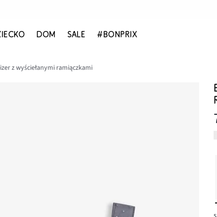
ZIECKO
DOM
SALE
#BONPRIX
izer z wyściełanymi ramiączkami
s