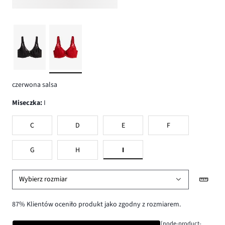
czerwona salsa
Miseczka
:
I
C
D
E
F
G
H
I
Wybierz rozmiar
87% Klientów oceniło produkt jako zgodny z rozmiarem.
[node-product-