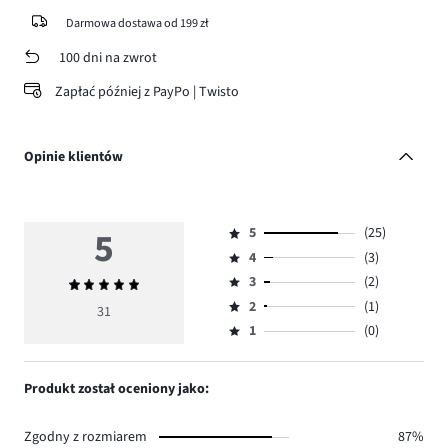
Darmowa dostawa od 199 zł
100 dni na zwrot
Zapłać później z PayPo | Twisto
Opinie klientów
5
5
(25)
Ocena
4
(3)
5,
Ocena
ilość
3
(2)
Średnia
4,
Ocena
głosów
ocena
ilość
2
(1)
3,
31
Ocena
25.
5
głosów
ilość
1
(0)
2,
Ocena
3.
głosów
ilość
1,
2.
głosów
ilość
Produkt został oceniony jako:
1.
głosów
0.
Zgodny z rozmiarem
87%