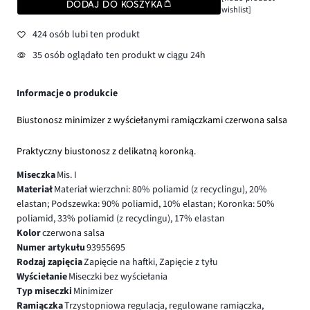
DODAJ DO KOSZYKA
wishlist]
424 osób lubi ten produkt
35 osób oglądało ten produkt w ciągu 24h
Informacje o produkcie
Biustonosz minimizer z wyściełanymi ramiączkami czerwona salsa
Praktyczny biustonosz z delikatną koronką.
Miseczka
Mis. I
Materiał
Materiał wierzchni: 80% poliamid (z recyclingu), 20%
elastan; Podszewka: 90% poliamid, 10% elastan; Koronka: 50%
poliamid, 33% poliamid (z recyclingu), 17% elastan
Kolor
czerwona salsa
Numer artykułu
93955695
Rodzaj zapięcia
Zapięcie na haftki, Zapięcie z tyłu
Wyściełanie
Miseczki bez wyściełania
Typ miseczki
Minimizer
Ramiączka
Trzystopniowa regulacja, regulowane ramiączka,