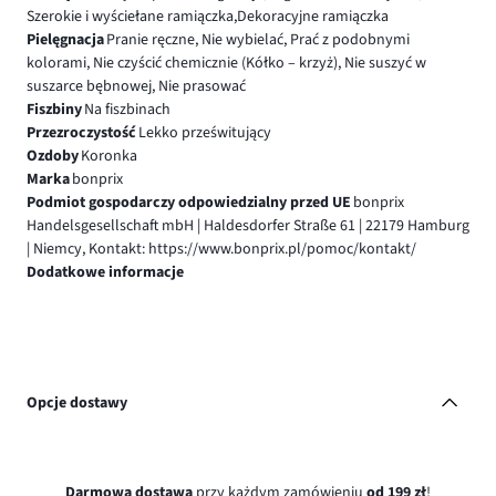
Szerokie i wyściełane ramiączka,Dekoracyjne ramiączka
Pielęgnacja
Pranie ręczne, Nie wybielać, Prać z podobnymi
kolorami, Nie czyścić chemicznie (Kółko – krzyż), Nie suszyć w
suszarce bębnowej, Nie prasować
Fiszbiny
Na fiszbinach
Przezroczystość
Lekko prześwitujący
Ozdoby
Koronka
Marka
bonprix
Podmiot gospodarczy odpowiedzialny przed UE
bonprix
Handelsgesellschaft mbH | Haldesdorfer Straße 61 | 22179 Hamburg
| Niemcy, Kontakt: https://www.bonprix.pl/pomoc/kontakt/
Dodatkowe informacje
Opcje dostawy
Darmowa dostawa
przy każdym zamówieniu
od 199 zł
!