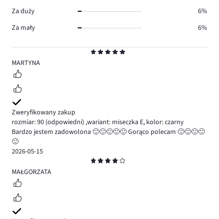
Za duży
6%
Za mały
6%
Ocena
5
MARTYNA
Zweryfikowany zakup
rozmiar: 90
(odpowiedni)
,
wariant: miseczka E,
kolor: czarny
Bardzo jestem zadowolona 🙂🙂🙂🙂🙂 Gorąco polecam 🙂🙂🙂🙂
🙂
2026-05-15
Ocena
4
MAŁGORZATA