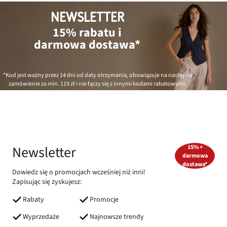
NEWSLETTER
15% rabatu i
darmowa dostawa*
*Kod jest ważny przez 14 dni od daty otrzymania, obowiązuje na następne
zamówienie za min.
119 zł
i nie łączy się z innymi kodami rabatowymi.
Newsletter
15% +
darmowa
dostawa*
Dowiedz się o promocjach wcześniej niż inni!
Zapisując się zyskujesz:
Rabaty
Promocje
Wyprzedaże
Najnowsze trendy