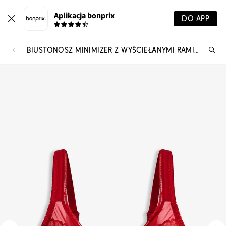
Aplikacja bonprix
DO APP
BIUSTONOSZ MINIMIZER Z WYŚCIEŁANYMI RAMIĄCZKAMI
Szu
pr