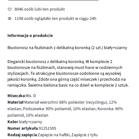
8046 osób lubi ten produkt
1198 osób oglądało ten produkt w ciągu 24h
Informacje o produkcie
Biustonosz na fiszbinach z delikatną koronką (2 szt.) biały+czarny
Elegancki biustonosz z delikatną koronką. W komplecie 2
biustonosze na fiszbinach, stanowią must-have w codziennych
stylizacjach. Te atrakcyjne biustonosze ozdobione są wysokiej
jakości koronką. Zdobi ona górną część miseczek i przechodzi na
ramiączka. Świetna bielizna basic na co dzień w komplecie 2 sztuk.
Miseczka
Mis. D
Materiał
Materiał wierzchni: 88% poliester (recyclingu), 12%
elastan; Podszewka: 90% poliamid, 10% elastan; Koronka: 90%
poliamid, 10% elastan
Kolor
biały+czarny
Numer artykułu
91251595
Rodzaj zapięcia
Zapięcie na haftki, Zapięcie z tyłu