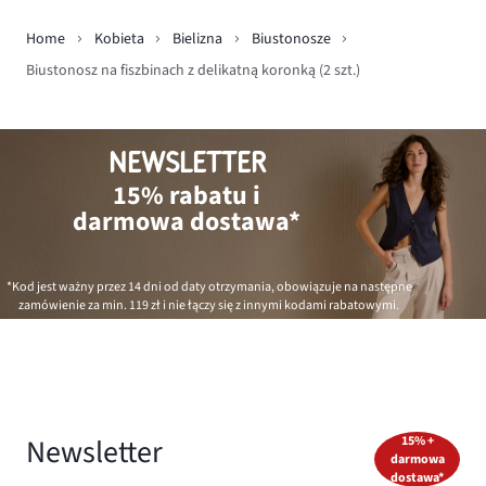
Home
Kobieta
Bielizna
Biustonosze
Biustonosz na fiszbinach z delikatną koronką (2 szt.)
NEWSLETTER
15% rabatu i
darmowa dostawa*
*Kod jest ważny przez 14 dni od daty otrzymania, obowiązuje na następne
zamówienie za min.
119 zł
i nie łączy się z innymi kodami rabatowymi.
Newsletter
15% +
darmowa
dostawa*