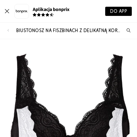
Aplikacja bonprix
DO APP
BIUSTONOSZ NA FISZBINACH Z DELIKATNĄ KORONKĄ (2 SZT.)
Szu
pr