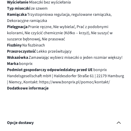
Wyściełanie
Miseczki bez wyściełania
Typ miseczki
ze szwem
Ramiączka
Trzystopniowa regulacja, regulowane ramiączka,
Dekoracyjne ramiączka
Pielęgnacja
Pranie ręczne, Nie wybielać, Prać z podobnymi
kolorami, Nie czyścić chemicznie (Kółko – krzyż), Nie suszyć w
suszarce bębnowej, Nie prasować
Fiszbiny
Na fiszbinach
Przezroczystość
Lekko prześwitujący
Wskazówka
Zamawiając wybierz miseczki o jeden rozmiar większy!
Marka
bonprix
Podmiot gospodarczy odpowiedzialny przed UE
bonprix
Handelsgesellschaft mbH | Haldesdorfer Straße 61 | 22179 Hamburg
| Niemcy, Kontakt: https://www.bonprix.pl/pomoc/kontakt/
Dodatkowe informacje
Opcje dostawy