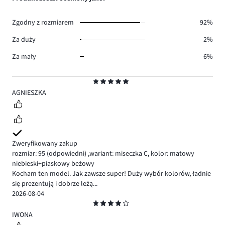
47.
głosów
43.
Zgodny z rozmiarem
92%
Za duży
2%
Za mały
6%
Ocena
5
AGNIESZKA
Zweryfikowany zakup
rozmiar: 95
(odpowiedni)
,
wariant: miseczka C,
kolor: matowy
niebieski+piaskowy beżowy
Kocham ten model. Jak zawsze super! Duży wybór kolorów, ładnie
się prezentują i dobrze leżą...
2026-08-04
Ocena
4
IWONA