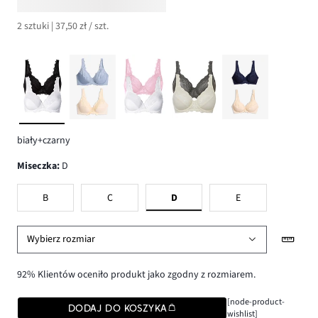
2 sztuki | 37,50 zł / szt.
biały+czarny
Miseczka
:
D
B
C
D
E
Wybierz rozmiar
92% Klientów oceniło produkt jako zgodny z rozmiarem.
[node-product-
DODAJ DO KOSZYKA
wishlist]