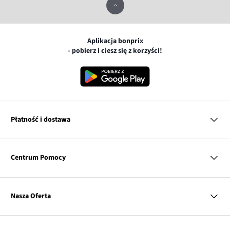
Aplikacja bonprix
- pobierz i ciesz się z korzyści!
Płatność i dostawa
MasterCard
Centrum Pomocy
Płatność online (PayU)
VISA
BLIK
Pytania i odpowiedzi
Google pay
Dostawa i płatność
Nasza Oferta
Zwroty i reklamacje
Apple pay
Pierwszy darmowy zwrot
PayPo
Kobieta
Tabele rozmiarów
Twisto