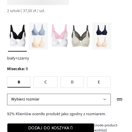
2 sztuki | 37,50 zł / szt.
biały+czarny
Miseczka
:
B
B
C
D
E
Wybierz rozmiar
92% Klientów oceniło produkt jako zgodny z rozmiarem.
[node-product-
DODAJ DO KOSZYKA
wishlist]