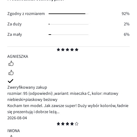
48.
głosów
43.
Zgodny z rozmiarem
92%
Za duży
2%
Za mały
6%
Ocena
5
AGNIESZKA
Zweryfikowany zakup
rozmiar: 95
(odpowiedni)
,
wariant: miseczka C,
kolor: matowy
niebieski+piaskowy beżowy
Kocham ten model. Jak zawsze super! Duży wybór kolorów, ładnie
się prezentują i dobrze leżą...
2026-08-04
Ocena
4
IWONA