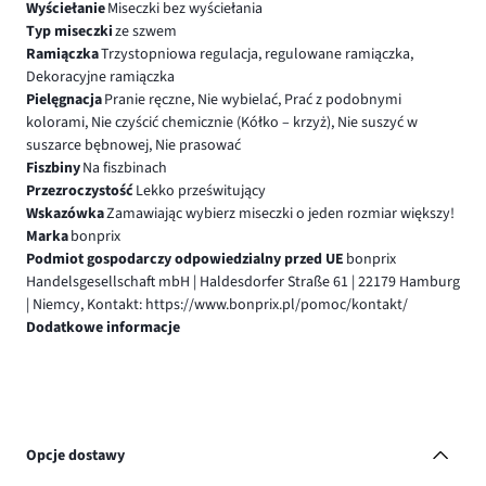
Wyściełanie
Miseczki bez wyściełania
Typ miseczki
ze szwem
Ramiączka
Trzystopniowa regulacja, regulowane ramiączka,
Dekoracyjne ramiączka
Pielęgnacja
Pranie ręczne, Nie wybielać, Prać z podobnymi
kolorami, Nie czyścić chemicznie (Kółko – krzyż), Nie suszyć w
suszarce bębnowej, Nie prasować
Fiszbiny
Na fiszbinach
Przezroczystość
Lekko prześwitujący
Wskazówka
Zamawiając wybierz miseczki o jeden rozmiar większy!
Marka
bonprix
Podmiot gospodarczy odpowiedzialny przed UE
bonprix
Handelsgesellschaft mbH | Haldesdorfer Straße 61 | 22179 Hamburg
| Niemcy, Kontakt: https://www.bonprix.pl/pomoc/kontakt/
Dodatkowe informacje
Opcje dostawy