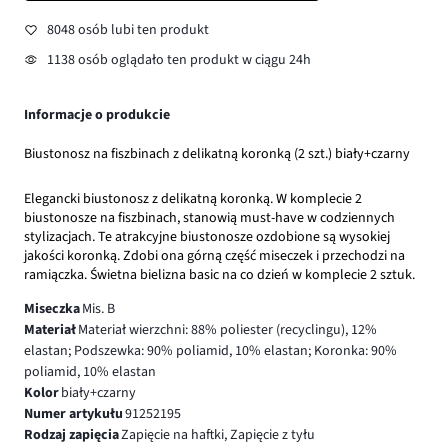
8048 osób lubi ten produkt
1138 osób oglądało ten produkt w ciągu 24h
Informacje o produkcie
Biustonosz na fiszbinach z delikatną koronką (2 szt.) biały+czarny
Elegancki biustonosz z delikatną koronką. W komplecie 2
biustonosze na fiszbinach, stanowią must-have w codziennych
stylizacjach. Te atrakcyjne biustonosze ozdobione są wysokiej
jakości koronką. Zdobi ona górną część miseczek i przechodzi na
ramiączka. Świetna bielizna basic na co dzień w komplecie 2 sztuk.
Miseczka
Mis. B
Materiał
Materiał wierzchni: 88% poliester (recyclingu), 12%
elastan; Podszewka: 90% poliamid, 10% elastan; Koronka: 90%
poliamid, 10% elastan
Kolor
biały+czarny
Numer artykułu
91252195
Rodzaj zapięcia
Zapięcie na haftki, Zapięcie z tyłu