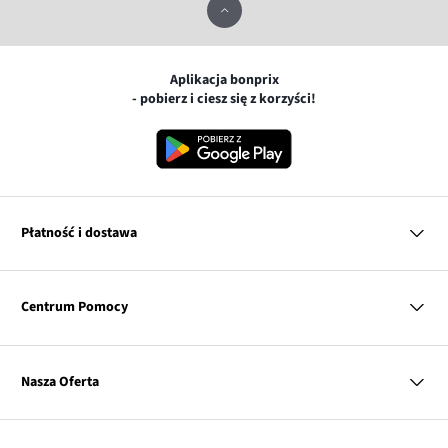
Aplikacja bonprix
- pobierz i ciesz się z korzyści!
Płatność i dostawa
MasterCard
Centrum Pomocy
Płatność online (PayU)
VISA
BLIK
Pytania i odpowiedzi
Google pay
Dostawa i płatność
Nasza Oferta
Zwroty i reklamacje
Apple pay
Pierwszy darmowy zwrot
PayPo
Kobieta
Tabele rozmiarów
Twisto