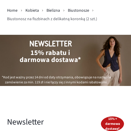
Home
Kobieta
Bielizna
Biustonosze
Biustonosz na fiszbinach z delikatną koronką (2 szt.)
NEWSLETTER
15% rabatu i
darmowa dostawa*
*Kod jest ważny przez 14 dni od daty otrzymania, obowiązuje na następne
zamówienie za min.
119 zł
i nie łączy się z innymi kodami rabatowymi.
Newsletter
15% +
darmowa
dostawa*