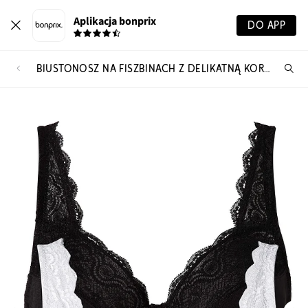
Aplikacja bonprix
DO APP
BIUSTONOSZ NA FISZBINACH Z DELIKATNĄ KORONKĄ (2 SZT.)
Szu
pr