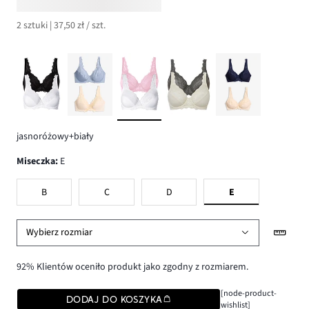
2 sztuki | 37,50 zł / szt.
jasnoróżowy+biały
Miseczka
:
E
B
C
D
E
Wybierz rozmiar
92% Klientów oceniło produkt jako zgodny z rozmiarem.
[node-product-
DODAJ DO KOSZYKA
wishlist]