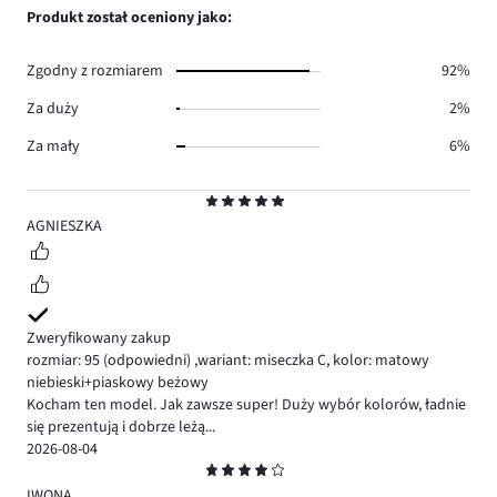
głosów
ilość
Produkt został oceniony jako:
47.
głosów
43.
Zgodny z rozmiarem
92%
Za duży
2%
Za mały
6%
Ocena
5
AGNIESZKA
Zweryfikowany zakup
rozmiar: 95
(odpowiedni)
,
wariant: miseczka C,
kolor: matowy
niebieski+piaskowy beżowy
Kocham ten model. Jak zawsze super! Duży wybór kolorów, ładnie
się prezentują i dobrze leżą...
2026-08-04
Ocena
4
IWONA