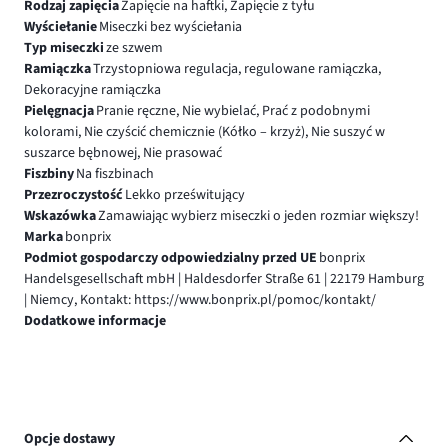
Rodzaj zapięcia
Zapięcie na haftki, Zapięcie z tyłu
Wyściełanie
Miseczki bez wyściełania
Typ miseczki
ze szwem
Ramiączka
Trzystopniowa regulacja, regulowane ramiączka,
Dekoracyjne ramiączka
Pielęgnacja
Pranie ręczne, Nie wybielać, Prać z podobnymi
kolorami, Nie czyścić chemicznie (Kółko – krzyż), Nie suszyć w
suszarce bębnowej, Nie prasować
Fiszbiny
Na fiszbinach
Przezroczystość
Lekko prześwitujący
Wskazówka
Zamawiając wybierz miseczki o jeden rozmiar większy!
Marka
bonprix
Podmiot gospodarczy odpowiedzialny przed UE
bonprix
Handelsgesellschaft mbH | Haldesdorfer Straße 61 | 22179 Hamburg
| Niemcy, Kontakt: https://www.bonprix.pl/pomoc/kontakt/
Dodatkowe informacje
Opcje dostawy