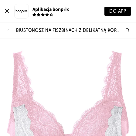
Aplikacja bonprix
DO APP
BIUSTONOSZ NA FISZBINACH Z DELIKATNĄ KORONKĄ (2 SZT.)
Szu
pr