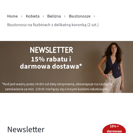
Home
Kobieta
Bielizna
Biustonosze
Biustonosz na fiszbinach z delikatną koronką (2 szt.)
NEWSLETTER
15% rabatu i
darmowa dostawa*
*Kod jest ważny przez 14 dni od daty otrzymania, obowiązuje na następne
zamówienie za min.
119 zł
i nie łączy się z innymi kodami rabatowymi.
Newsletter
15% +
darmowa