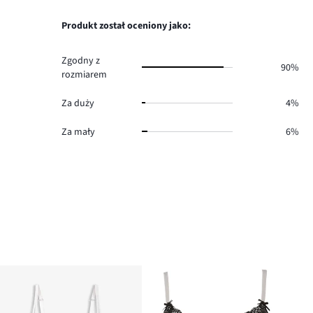
11.
głosów
ilość
3.
głosów
Produkt został oceniony jako:
2.
Zgodny z
90%
rozmiarem
Za duży
4%
Za mały
6%