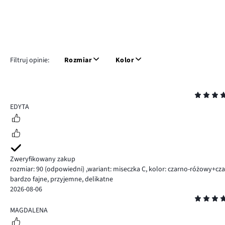
Filtruj opinie:
Rozmiar
Kolor
Ocena
5
EDYTA
Zweryfikowany zakup
rozmiar: 90
(odpowiedni)
,
wariant: miseczka C,
kolor: czarno-różowy+cz
bardzo fajne, przyjemne, delikatne
2026-08-06
Ocena
5
MAGDALENA