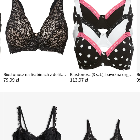
Biustonosz na fiszbinach z delikatną koronką
Biustonosz (3 szt.), bawełna organiczna
79,99 zł
113,97 zł
9