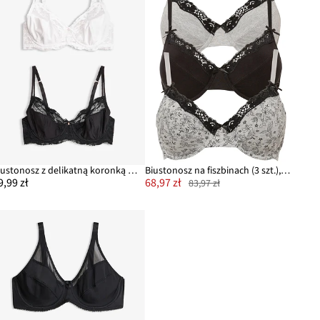
Biustonosz z delikatną koronką (2 szt.)
Biustonosz na fiszbinach (3 szt.), bawełna organiczna
9,99 zł
68,97 zł
83,97 zł