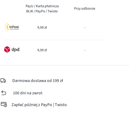
PayU / Karta płatnicza
Przy odbiorze
BLIK / PayPo / Twisto
9,99 zł
-
9,99 zł
-
Darmowa dostawa od 199 zł
100 dni na zwrot
Zapłać później z PayPo | Twisto