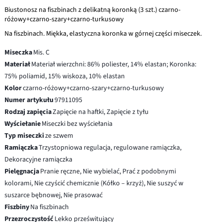
Biustonosz na fiszbinach z delikatną koronką (3 szt.) czarno-
różowy+czarno-szary+czarno-turkusowy
Na fiszbinach. Miękka, elastyczna koronka w górnej części miseczek.
Miseczka
Mis. C
Materiał
Materiał wierzchni: 86% poliester, 14% elastan; Koronka:
75% poliamid, 15% wiskoza, 10% elastan
Kolor
czarno-różowy+czarno-szary+czarno-turkusowy
Numer artykułu
97911095
Rodzaj zapięcia
Zapięcie na haftki, Zapięcie z tyłu
Wyściełanie
Miseczki bez wyściełania
Typ miseczki
ze szwem
Ramiączka
Trzystopniowa regulacja, regulowane ramiączka,
Dekoracyjne ramiączka
Pielęgnacja
Pranie ręczne, Nie wybielać, Prać z podobnymi
kolorami, Nie czyścić chemicznie (Kółko – krzyż), Nie suszyć w
suszarce bębnowej, Nie prasować
Fiszbiny
Na fiszbinach
Przezroczystość
Lekko prześwitujący