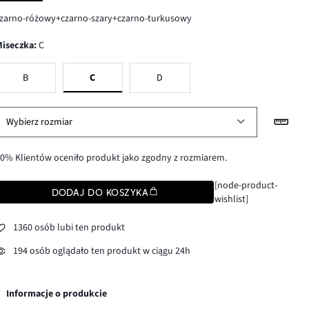
zarno-różowy+czarno-szary+czarno-turkusowy
Miseczka
:
C
B
C
D
Wybierz rozmiar
0% Klientów oceniło produkt jako zgodny z rozmiarem.
[node-product-
DODAJ DO KOSZYKA
wishlist]
1360 osób lubi ten produkt
194 osób oglądało ten produkt w ciągu 24h
Informacje o produkcie