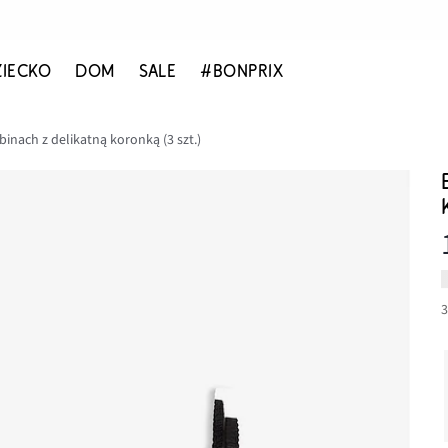
ZIECKO
DOM
SALE
#BONPRIX
binach z delikatną koronką (3 szt.)
3