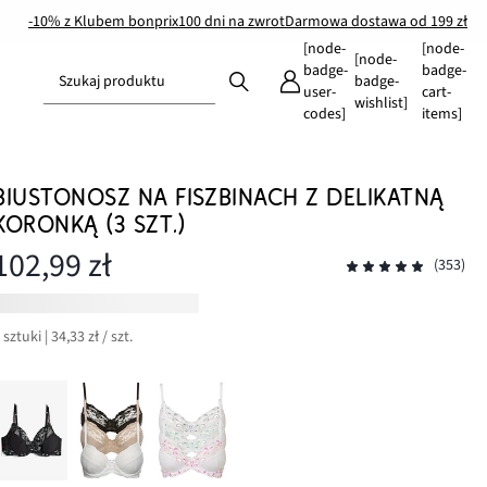
-10% z Klubem bonprix
100 dni na zwrot
Darmowa dostawa od 199 zł
[node-
[node-
[node-
badge-
badge-
Szukaj produktu
badge-
user-
cart-
wishlist]
codes]
items]
BIUSTONOSZ NA FISZBINACH Z DELIKATNĄ
KORONKĄ (3 SZT.)
102,99 zł
(353)
 sztuki | 34,33 zł / szt.