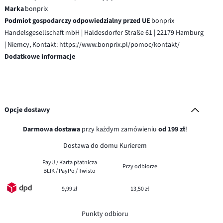
Marka
bonprix
Podmiot gospodarczy odpowiedzialny przed UE
bonprix
Handelsgesellschaft mbH | Haldesdorfer Straße 61 | 22179 Hamburg
| Niemcy, Kontakt: https://www.bonprix.pl/pomoc/kontakt/
Dodatkowe informacje
Opcje dostawy
Darmowa dostawa
przy każdym zamówieniu
od 199 zł
!
Dostawa do domu Kurierem
PayU / Karta płatnicza
Przy odbiorze
BLIK / PayPo / Twisto
9,99 zł
13,50 zł
Punkty odbioru