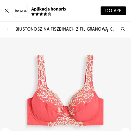
Aplikacja bonprix
DO APP
BIUSTONOSZ NA FISZBINACH Z FILIGRANOWĄ KORONKĄ (2 SZT.)
Szu
pr