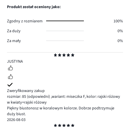
0.
głosów
ilość
Produkt został oceniony jako:
0.
głosów
0.
Zgodny z rozmiarem
100%
Za duży
0%
Za mały
0%
Ocena
5
JUSTYNA
Zweryfikowany zakup
rozmiar: 85
(odpowiedni)
,
wariant: miseczka F,
kolor: rajski różowy
w kwiaty+rajski różowy
Piękny biustonosz w koralowym kolorze. Dobrze podtrzymuje
duży biust.
2026-08-03
Ocena