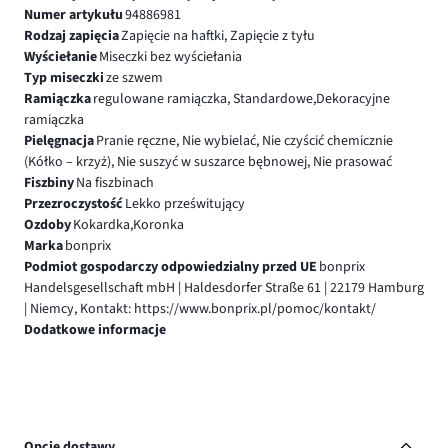
Numer artykułu
94886981
Rodzaj zapięcia
Zapięcie na haftki, Zapięcie z tyłu
Wyściełanie
Miseczki bez wyściełania
Typ miseczki
ze szwem
Ramiączka
regulowane ramiączka, Standardowe,Dekoracyjne
ramiączka
Pielęgnacja
Pranie ręczne, Nie wybielać, Nie czyścić chemicznie
(Kółko – krzyż), Nie suszyć w suszarce bębnowej, Nie prasować
Fiszbiny
Na fiszbinach
Przezroczystość
Lekko prześwitujący
Ozdoby
Kokardka,Koronka
Marka
bonprix
Podmiot gospodarczy odpowiedzialny przed UE
bonprix
Handelsgesellschaft mbH | Haldesdorfer Straße 61 | 22179 Hamburg
| Niemcy, Kontakt: https://www.bonprix.pl/pomoc/kontakt/
Dodatkowe informacje
Opcje dostawy