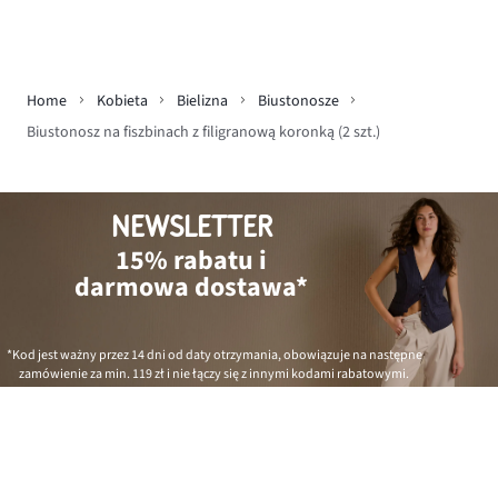
Home
Kobieta
Bielizna
Biustonosze
Biustonosz na fiszbinach z filigranową koronką (2 szt.)
NEWSLETTER
15% rabatu i
darmowa dostawa*
*Kod jest ważny przez 14 dni od daty otrzymania, obowiązuje na następne
zamówienie za min.
119 zł
i nie łączy się z innymi kodami rabatowymi.