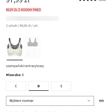
83,29 zł z kodem FINED
2 sztuki | 49,00 zł / szt.
szampański+antracytowy
Miseczka
:
D
C
D
E
Wybierz rozmiar