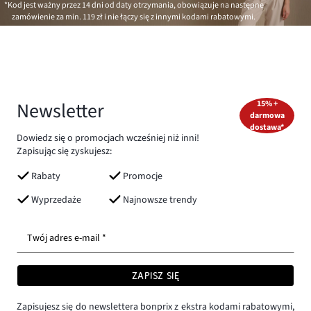
*Kod jest ważny przez 14 dni od daty otrzymania, obowiązuje na następne
zamówienie za min.
119 zł
i nie łączy się z innymi kodami rabatowymi.
Newsletter
15% +
darmowa
dostawa*
Dowiedz się o promocjach wcześniej niż inni!
Zapisując się zyskujesz:
Rabaty
Promocje
Wyprzedaże
Najnowsze trendy
Twój adres e-mail *
ZAPISZ SIĘ
Zapisujesz się do newslettera bonprix z ekstra kodami rabatowymi,