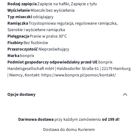
Rodzaj zapięcia
Zapięcie na haftki, Zapięcie z tyłu
Wyściełanie
Miseczki bez wyściełania
Typ miseczki
odciążający
Ramiączka
Trzystopniowa regulacja, regulowane ramiączka,
Szerokie i wyściełane ramiączka
Pielęgnacja
Pranie w pralce 30°C
Fiszbiny
Bez fiszbinów
Przezroczystość
Nieprześwitujący
Marka
bonprix
Podmiot gospodarczy odpowiedzialny przed UE
bonprix
Handelsgesellschaft mbH | Haldesdorfer Straße 61 | 22179 Hamburg
| Niemcy, Kontakt: https://www.bonprix.pl/pomoc/kontakt/
Opcje dostawy
Darmowa dostawa
przy każdym zamówieniu
od 199 zł
!
Dostawa do domu Kurierem