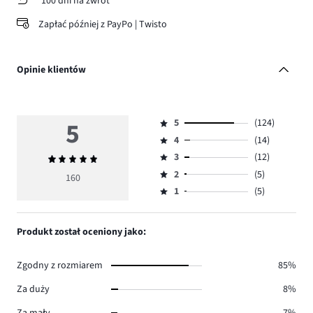
100 dni na zwrot
Zapłać później z PayPo | Twisto
Opinie klientów
5
5
(124)
Ocena
4
(14)
5,
Ocena
ilość
3
(12)
Średnia
4,
Ocena
głosów
ocena
ilość
2
(5)
3,
160
Ocena
124.
5
głosów
ilość
1
(5)
2,
Ocena
14.
głosów
ilość
1,
12.
głosów
ilość
Produkt został oceniony jako:
5.
głosów
5.
Zgodny z rozmiarem
85%
Za duży
8%