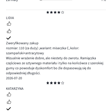
Za mały
7%
Ocena
4
LIDIA
Zweryfikowany zakup
rozmiar: 110
(za duży)
,
wariant: miseczka C,
kolor:
szampański+antracytowy
Wizualnie wrażenie dobre, ale niestety do zwrotu. Ramiączka
częściowo ze sztywnego materiału i tylko na końcówce z szerokiej
gumy co powoduje dyskomfort bo źle dopasowują się do
odpowiedniej długości.
2026-07-20
Ocena
4
KATARZYNA