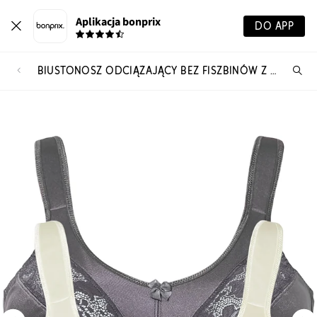
Aplikacja bonprix
DO APP
BIUSTONOSZ ODCIĄŻAJĄCY BEZ FISZBINÓW Z WYŚCIEŁANYMI RAMIĄCZKAMI (2 SZT.)
Szu
pr