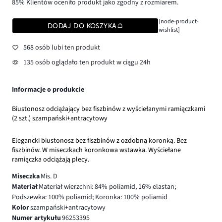
85% Klientów oceniło produkt jako zgodny z rozmiarem.
[node-product-
DODAJ DO KOSZYKA
wishlist]
568 osób lubi ten produkt
135 osób oglądało ten produkt w ciągu 24h
Informacje o produkcie
Biustonosz odciążający bez fiszbinów z wyściełanymi ramiączkami
(2 szt.) szampański+antracytowy
Elegancki biustonosz bez fiszbinów z ozdobną koronką. Bez
fiszbinów. W miseczkach koronkowa wstawka. Wyściełane
ramiączka odciążają plecy.
Miseczka
Mis. D
Materiał
Materiał wierzchni: 84% poliamid, 16% elastan;
Podszewka: 100% poliamid; Koronka: 100% poliamid
Kolor
szampański+antracytowy
Numer artykułu
96253395