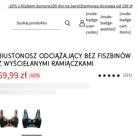
-10% z Klubem bonprix
100 dni na zwrot
Darmowa dostawa od 199 zł
[node-
[node-
[node-
badge-
badge-
Szukaj produktu
badge-
user-
cart-
wishlist]
codes]
items]
BIUSTONOSZ ODCIĄŻAJĄCY BEZ FISZBINÓW
Z WYŚCIEŁANYMI RAMIĄCZKAMI
69,99 zł
-12%
(221)