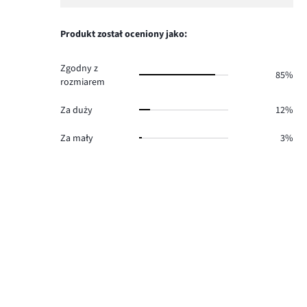
ilość
1,
9.
głosów
ilość
3.
głosów
Produkt został oceniony jako:
3.
Zgodny z
85%
rozmiarem
Za duży
12%
Za mały
3%