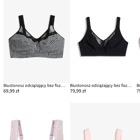
Biustonosz odciążający bez fiszbinów z wyściełanymi ramiączkami
Biustonosz odciążający bez fiszbinów, z wygodną bawełną
69,99 zł
79,99 zł
7