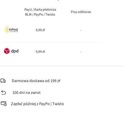
PayU / Karta płatnicza
Przy odbiorze
BLIK / PayPo / Twisto
9,99 zł
-
9,99 zł
-
Darmowa dostawa od 199 zł
100 dni na zwrot
Zapłać później z PayPo | Twisto