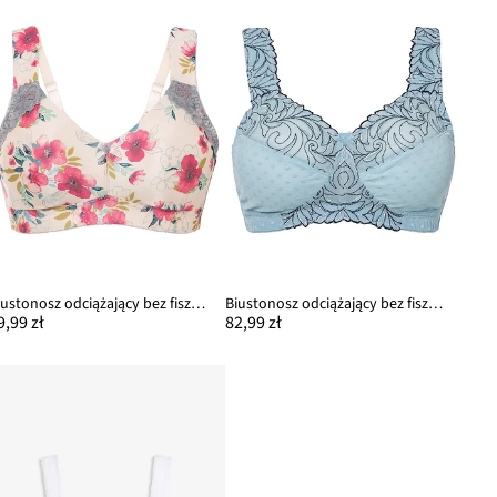
Biustonosz odciążający bez fiszbinów z wyściełanymi ramiączkami
Biustonosz odciążający bez fiszbinów z wyściełanymi ramiączkami
9,99 zł
82,99 zł