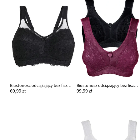
Biustonosz odciążający bez fiszbinów z wyściełanymi ramiączkami
Biustonosz odciążający bez fiszbinów z wyściełanymi ramiączkami (2 szt.)
69,99 zł
99,99 zł