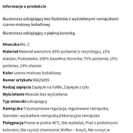
Informacje o produkcie
Biustonosz odciążający bez fiszbinów z wyściełanymi ramiączkami
czarno-matowy kobaltowy
Biustonosz odciążający z piękną koronką.
Miseczka
Mis. C
Materiał
Materiał wierzchni: 85% poliamid (z recyclingu), 15%
elastan; Podszewka: 100% bawełna; Koronka: 75% poliamid, 15%
poliester, 10% elastan
Kolor
czarno-matowy kobaltowy
Numer artykułu
96625895
Rodzaj zapięcia
Zapięcie na haftki, Zapięcie z tyłu
Wyściełanie
Miseczki bez wyściełania
Typ miseczki
odciążający
Ramiączka
Trzystopniowa regulacja, regulowane ramiączka,
Szerokie i wyściełane ramiączka,Dekoracyjne ramiączka
Pielęgnacja
Pranie w pralce 40°C, Nie wybielać, Prać z podobnymi
kolorami, Nie czyścić chemicznie (Kółko – krzyż), Nie suszyć w