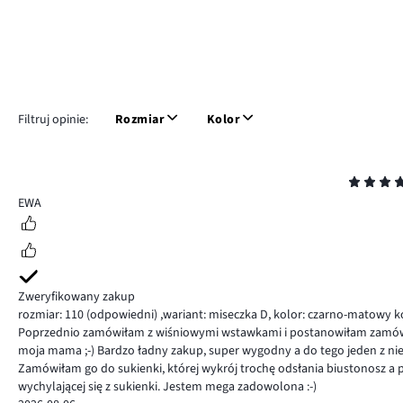
Filtruj opinie:
Rozmiar
Kolor
Ocena
5
EWA
Zweryfikowany zakup
rozmiar: 110
(odpowiedni)
,
wariant: miseczka D,
kolor: czarno-matowy 
Poprzednio zamówiłam z wiśniowymi wstawkami i postanowiłam zamówi
moja mama ;-) Bardzo ładny zakup, super wygodny a do tego jeden z niel
Zamówiłam go do sukienki, której wykrój trochę odsłania biustonosz a p
wychylającej się z sukienki. Jestem mega zadowolona :-)