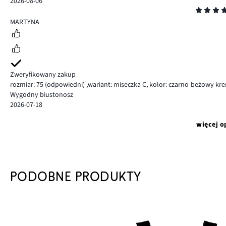
2026-08-06
Ocena
5
MARTYNA
Zweryfikowany zakup
rozmiar: 75
(odpowiedni)
,
wariant: miseczka C,
kolor: czarno-beżowy kr
Wygodny biustonosz
2026-07-18
więcej o
PODOBNE PRODUKTY