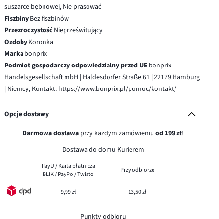
suszarce bębnowej, Nie prasować
Fiszbiny
Bez fiszbinów
Przezroczystość
Nieprześwitujący
Ozdoby
Koronka
Marka
bonprix
Podmiot gospodarczy odpowiedzialny przed UE
bonprix
Handelsgesellschaft mbH | Haldesdorfer Straße 61 | 22179 Hamburg
| Niemcy, Kontakt: https://www.bonprix.pl/pomoc/kontakt/
Opcje dostawy
Darmowa dostawa
przy każdym zamówieniu
od 199 zł
!
Dostawa do domu Kurierem
PayU / Karta płatnicza
Przy odbiorze
BLIK / PayPo / Twisto
9,99 zł
13,50 zł
Punkty odbioru