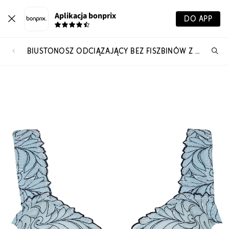
Aplikacja bonprix
DO APP
BIUSTONOSZ ODCIĄŻAJĄCY BEZ FISZBINÓW Z WYŚCIEŁANYMI RAMIĄCZKAMI
Szu
pr