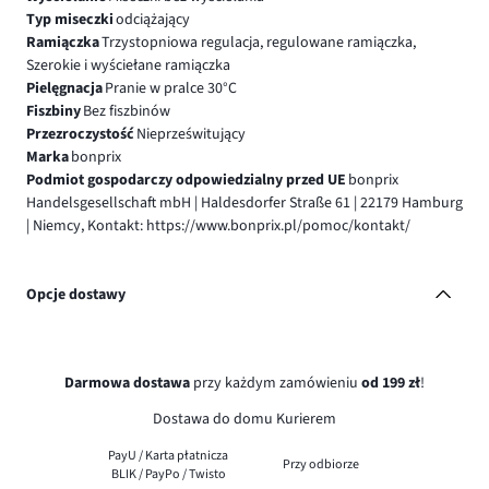
Typ miseczki
odciążający
Ramiączka
Trzystopniowa regulacja, regulowane ramiączka,
Szerokie i wyściełane ramiączka
Pielęgnacja
Pranie w pralce 30°C
Fiszbiny
Bez fiszbinów
Przezroczystość
Nieprześwitujący
Marka
bonprix
Podmiot gospodarczy odpowiedzialny przed UE
bonprix
Handelsgesellschaft mbH | Haldesdorfer Straße 61 | 22179 Hamburg
| Niemcy, Kontakt: https://www.bonprix.pl/pomoc/kontakt/
Opcje dostawy
Darmowa dostawa
przy każdym zamówieniu
od 199 zł
!
Dostawa do domu Kurierem
PayU / Karta płatnicza
Przy odbiorze
BLIK / PayPo / Twisto