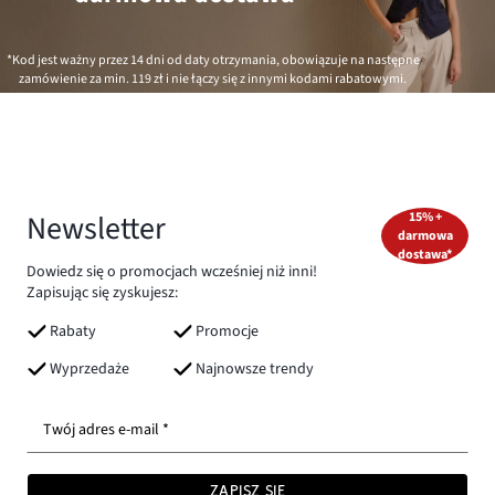
*Kod jest ważny przez 14 dni od daty otrzymania, obowiązuje na następne
zamówienie za min.
119 zł
i nie łączy się z innymi kodami rabatowymi.
Newsletter
15% +
darmowa
dostawa*
Dowiedz się o promocjach wcześniej niż inni!
Zapisując się zyskujesz:
Rabaty
Promocje
Wyprzedaże
Najnowsze trendy
Twój adres e-mail *
ZAPISZ SIĘ