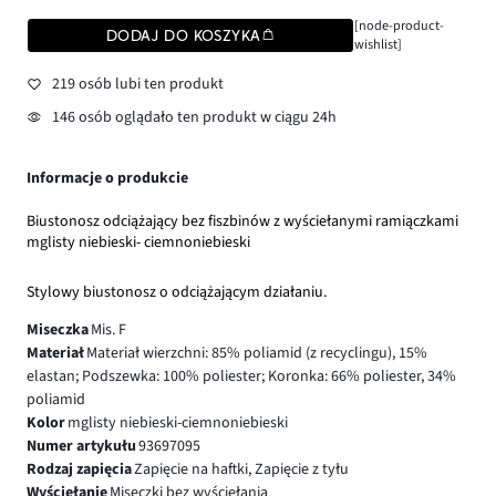
[node-product-
DODAJ DO KOSZYKA
wishlist]
219 osób lubi ten produkt
146 osób oglądało ten produkt w ciągu 24h
Informacje o produkcie
Biustonosz odciążający bez fiszbinów z wyściełanymi ramiączkami
mglisty niebieski- ciemnoniebieski
Stylowy biustonosz o odciążającym działaniu.
Miseczka
Mis. F
Materiał
Materiał wierzchni: 85% poliamid (z recyclingu), 15%
elastan; Podszewka: 100% poliester; Koronka: 66% poliester, 34%
poliamid
Kolor
mglisty niebieski-ciemnoniebieski
Numer artykułu
93697095
Rodzaj zapięcia
Zapięcie na haftki, Zapięcie z tyłu
Wyściełanie
Miseczki bez wyściełania