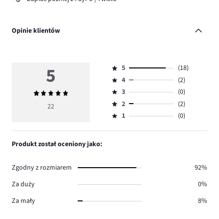
Opinie klientów
5
5
(18)
Ocena
4
(2)
5,
Ocena
ilość
3
(0)
Średnia
4,
Ocena
głosów
ocena
ilość
2
(2)
3,
22
Ocena
18.
5
głosów
ilość
1
(0)
2,
Ocena
2.
głosów
ilość
1,
0.
głosów
ilość
Produkt został oceniony jako:
2.
głosów
0.
Zgodny z rozmiarem
92%
Za duży
0%
Za mały
8%