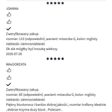
Ocena
5
JOANNA
Zweryfikowany zakup
rozmiar: 110
(odpowiedni)
,
wariant: miseczka G,
kolor: mglisty
niebieski- ciemnoniebieski
Ok ale mógłby być troszkę wiekszy
2026-07-26
Ocena
5
MAŁGORZATA
Zweryfikowany zakup
rozmiar: 85
(odpowiedni)
,
wariant: miseczka G,
kolor: mglisty
niebieski- ciemnoniebieski
Piękny biustonosz i bardzo dobrej jakości , rozmiar trafiony idealnie
, dobrze trzyma duży biust . Polecam .