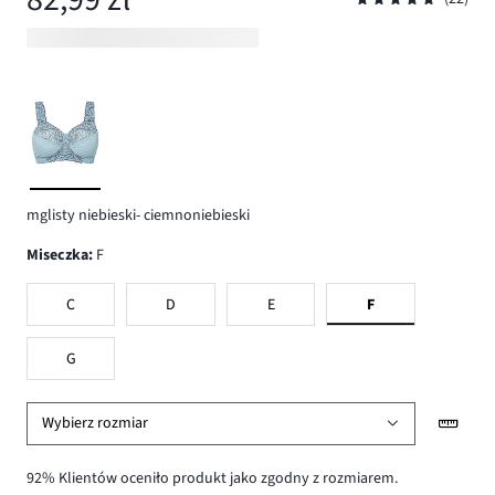
mglisty niebieski- ciemnoniebieski
Miseczka
:
F
C
D
E
F
G
Wybierz rozmiar
92% Klientów oceniło produkt jako zgodny z rozmiarem.