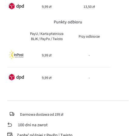
9,99 zł
13,50 zł
Punkty odbioru
PayU / Karta płatnicza
Przy odbiorze
BLIK / PayPo / Twisto
9,99 zł
-
9,99 zł
-
Darmowa dostawa od 199 zł
100 dni na zwrot
Zapłać później z PayPo | Twisto