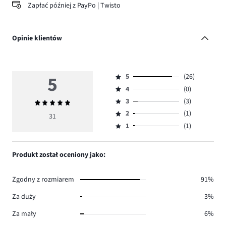
Zapłać później z PayPo | Twisto
Opinie klientów
5
5
(26)
Ocena
4
(0)
5,
Ocena
ilość
3
(3)
Średnia
4,
Ocena
głosów
ocena
ilość
2
(1)
3,
31
Ocena
26.
5
głosów
ilość
1
(1)
2,
Ocena
0.
głosów
ilość
1,
3.
głosów
ilość
Produkt został oceniony jako:
1.
głosów
1.
Zgodny z rozmiarem
91%
Za duży
3%
Za mały
6%