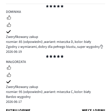
Ocena
5
DOMINIKA
Zweryfikowany zakup
rozmiar: 85
(odpowiedni)
,
wariant: miseczka D,
kolor: biały
Zgodny z wymiarami, dobry dla pełnego biustu, super wygodny👌
2026-06-19
Ocena
5
MAŁGORZATA
Zweryfikowany zakup
rozmiar: 95
(odpowiedni)
,
wariant: miseczka C,
kolor: biały
Bardzo wygodny
2026-06-17
FILTRUJ OPINIE
WIĘCEJ OPINII