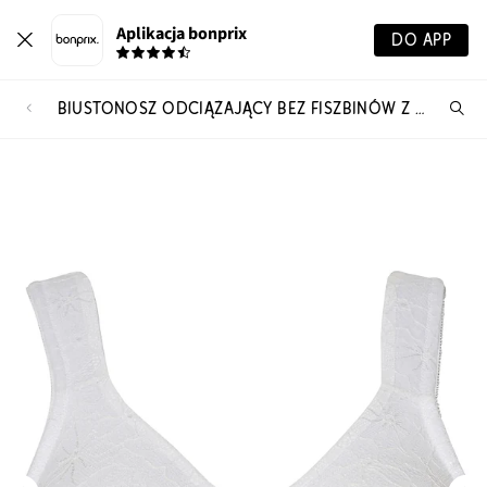
Aplikacja bonprix
DO APP
BIUSTONOSZ ODCIĄŻAJĄCY BEZ FISZBINÓW Z WYŚCIEŁANYMI RAMIĄCZKAMI
Szu
pr