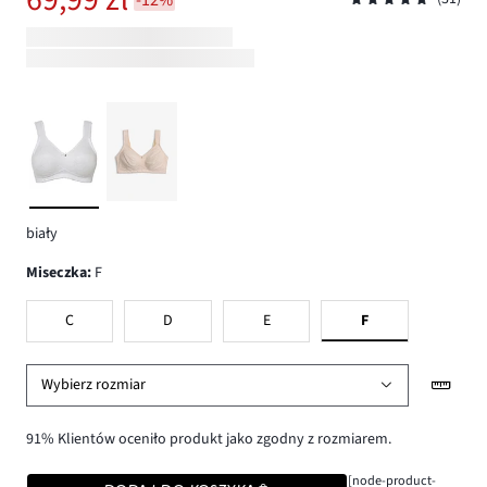
biały
Miseczka
:
F
C
D
E
F
Wybierz rozmiar
91% Klientów oceniło produkt jako zgodny z rozmiarem.
[node-product-