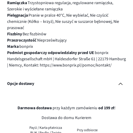
Ramiączka
Trzystopniowa regulacja, regulowane ramiączka,
Szerokie i wyściełane ramiączka
Pielęgnacja
Pranie w pralce 40°C, Nie wybielać, Nie czyścić
chemicznie (Kółko – krzyż), Nie suszyć w suszarce bębnowej, Nie
prasować
Fiszbiny
Bez fiszbinów
Przezroczystość
Nieprześwitujący
Marka
bonprix
Podmiot gospodarczy odpowiedzialny przed UE
bonprix
Handelsgesellschaft mbH | Haldesdorfer Straße 61 | 22179 Hamburg
| Niemcy, Kontakt: https://www.bonprix.pl/pomoc/kontakt/
Opcje dostawy
Darmowa dostawa
przy każdym zamówieniu
od 199 zł
!
Dostawa do domu Kurierem
PayU / Karta płatnicza
Przy odbiorze
BLIK / PayPo / Twisto