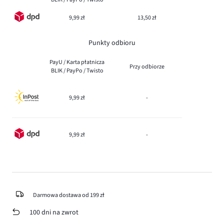
9,99 zł
13,50 zł
Punkty odbioru
PayU / Karta płatnicza
Przy odbiorze
BLIK / PayPo / Twisto
9,99 zł
-
9,99 zł
-
Darmowa dostawa od 199 zł
100 dni na zwrot