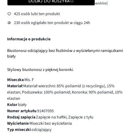
DODAJ DO KOSZYKA
wishlist]
425 osób lubi ten produkt
230 osób oglądało ten produkt w ciągu 24h
Informacje o produkcie
Biustonosz odciążający bez fiszbinów z wyściełanymi ramiączkami
biały
Stylowy biustonosz z pięknej koronki.
Miseczka
Mis. F
Materiał
Materiał wierzchni: 85% poliamid (z recyclingu), 15%
elastan; Podszewka: 100% poliamid; Koronka: 90% poliamid, 10%
elastan
Kolor
biały
Numer artykułu
91407095
Rodzaj zapięcia
Zapięcie na haftki, Zapięcie z tyłu
Wyściełanie
Miseczki bez wyściełania
Typ miseczki
odciążający