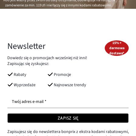
*Kod jest ważny przez 14 dni od daty otrzymania, obowiązuje na następne
zamówienie za min.
119 zł
i nie łączy się z innymi kodami rabatowymi.
Newsletter
15% +
darmowa
dostawa*
Dowiedz się o promocjach wcześniej niż inni!
Zapisując się zyskujesz:
Rabaty
Promocje
Wyprzedaże
Najnowsze trendy
Twój adres e-mail *
ZAPISZ SIĘ
Zapisujesz się do newslettera bonprix z ekstra kodami rabatowymi,