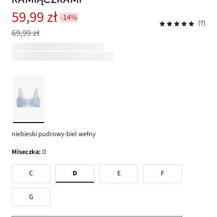
59,99 zł
-14%
(7)
69,99 zł
niebieski pudrowy-biel wełny
Miseczka
:
D
C
D
E
F
G