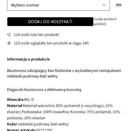
Wybierz rozmiar
[node-product-
DODAJ DO KOSZYKA
wishlist]
114 osób lubi ten produkt
123 osób oglądało ten produkt w ciągu 24h
Informacje o produkcie
Biustonosz odciążający bez fiszbinów z wyściełanymi ramiączkami
niebieski pudrowy-biel wełny
Elegancki biustonosz z efektowną koronką.
Miseczka
Mis. D
Materiał
Materiał wierzchni: 85% poliamid (z recyclingu), 15%
elastan; Podszewka: 100% bawełna; Koronka: 75% poliamid, 15%
poliester, 10% elastan
Kolor
niebieski pudrowy-biel wełny
Numer artykułu
97771781