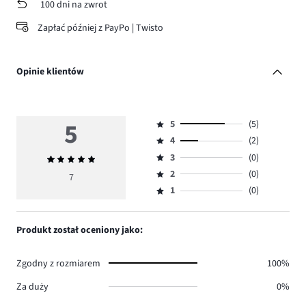
100 dni na zwrot
Zapłać później z PayPo | Twisto
Opinie klientów
5
5
(5)
Ocena
4
(2)
5,
Ocena
ilość
3
(0)
Średnia
4,
Ocena
głosów
ocena
ilość
2
(0)
3,
7
Ocena
5.
5
głosów
ilość
1
(0)
2,
Ocena
2.
głosów
ilość
1,
0.
głosów
ilość
Produkt został oceniony jako:
0.
głosów
0.
Zgodny z rozmiarem
100%
Za duży
0%