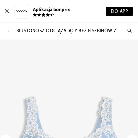
Aplikacja bonprix
DO APP
BIUSTONOSZ ODCIĄŻAJĄCY BEZ FISZBINÓW Z WYŚCIEŁANYMI RAMIĄCZKAMI
Szu
pr