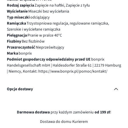
Rodzaj zapięcia
Zapięcie na haftki, Zapięcie z tyłu
Wyściełanie
Miseczki bez wyściełania
Typ miseczki
odciążający
Ramiączka
Trzystopniowa regulacja, regulowane ramiączka,
Szerokie i wyściełane ramiączka
Pielęgnacja
Pranie w pralce 40°C
Fiszbiny
Bez fiszbinów
Przezroczystość
Nieprześwitujący
Marka
bonprix
Podmiot gospodarczy odpowiedzialny przed UE
bonprix
Handelsgesellschaft mbH | Haldesdorfer Straße 61 | 22179 Hamburg
| Niemcy, Kontakt: https://www.bonprix.pl/pomoc/kontakt/
Opcje dostawy
Darmowa dostawa
przy każdym zamówieniu
od 199 zł
!
Dostawa do domu Kurierem