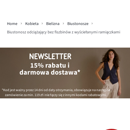
Home
Kobieta
Bielizna
Biustonosze
Biustonosz odciążający bez fiszbinów z wyściełanymi ramiączkami
NEWSLETTER
15% rabatu i
darmowa dostawa*
*Kod jest ważny przez 14 dni od daty otrzymania, obowiązuje na następne
zamówienie za min.
119 zł
i nie łączy się z innymi kodami rabatowymi.