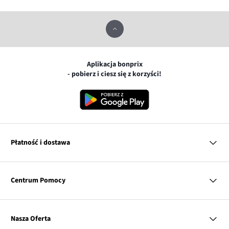
Aplikacja bonprix
- pobierz i ciesz się z korzyści!
Płatność i dostawa
MasterCard
Centrum Pomocy
Płatność online (PayU)
VISA
BLIK
Pytania i odpowiedzi
Google pay
Dostawa i płatność
Nasza Oferta
Zwroty i reklamacje
Apple pay