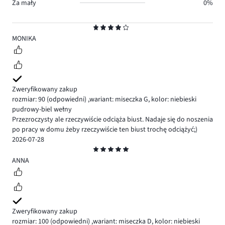
Za mały
0%
Ocena
4
MONIKA
Zweryfikowany zakup
rozmiar: 90
(odpowiedni)
,
wariant: miseczka G,
kolor: niebieski
pudrowy-biel wełny
Przezroczysty ale rzeczywiście odciąża biust. Nadaje się do noszenia
po pracy w domu żeby rzeczywiście ten biust trochę odciążyć;)
2026-07-28
Ocena
5
ANNA
Zweryfikowany zakup
rozmiar: 100
(odpowiedni)
,
wariant: miseczka D,
kolor: niebieski