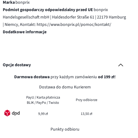
Marka
bonprix
Podmiot gospodarczy odpowiedzialny przed UE
bonprix
Handelsgesellschaft mbH | Haldesdorfer Straße 61 | 22179 Hamburg
| Niemcy, Kontakt: https://www.bonprix.pl/pomoc/kontakt/
Dodatkowe informacje
Opcje dostawy
Darmowa dostawa
przy każdym zamówieniu
od 199 zł
!
Dostawa do domu Kurierem
PayU / Karta płatnicza
Przy odbiorze
BLIK / PayPo / Twisto
9,99 zł
13,50 zł
Punkty odbioru