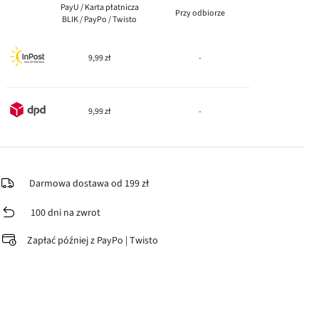
PayU / Karta płatnicza
Przy odbiorze
BLIK / PayPo / Twisto
9,99 zł
-
9,99 zł
-
Darmowa dostawa od 199 zł
100 dni na zwrot
Zapłać później z PayPo | Twisto