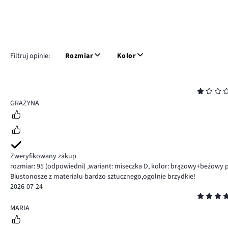
Filtruj opinie:
Rozmiar
Kolor
Ocena
1
GRAŻYNA
Zweryfikowany zakup
rozmiar: 95
(odpowiedni)
,
wariant: miseczka D,
kolor: brązowy+beżowy 
Biustonosze z materialu bardzo sztucznego,ogolnie brzydkie!
2026-07-24
Ocena
5
MARIA