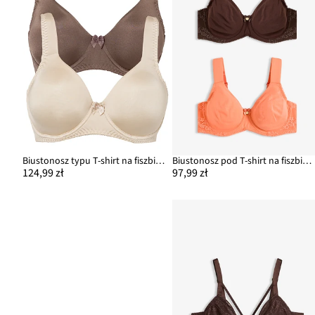
Biustonosz typu T-shirt na fiszbinach, z połyskującego materiału (2 szt.)
Biustonosz pod T-shirt na fiszbinach, z bawełny organicznej (2 szt.)
124,99 zł
97,99 zł