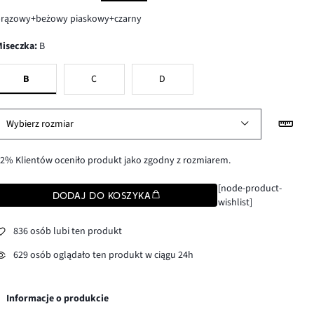
brązowy+beżowy piaskowy+czarny
Miseczka
:
B
B
C
D
Wybierz rozmiar
2% Klientów oceniło produkt jako zgodny z rozmiarem.
[node-product-
DODAJ DO KOSZYKA
wishlist]
836 osób lubi ten produkt
629 osób oglądało ten produkt w ciągu 24h
Informacje o produkcie