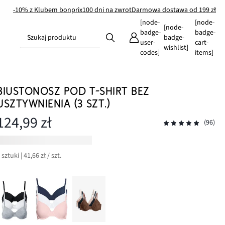
-10% z Klubem bonprix
100 dni na zwrot
Darmowa dostawa od 199 zł
[node-
[node-
[node-
badge-
badge-
Szukaj produktu
badge-
user-
cart-
wishlist]
codes]
items]
BIUSTONOSZ POD T-SHIRT BEZ
USZTYWNIENIA (3 SZT.)
124,99 zł
(96)
 sztuki | 41,66 zł / szt.