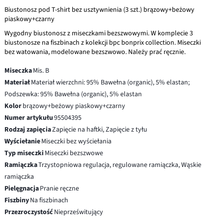
Biustonosz pod T-shirt bez usztywnienia (3 szt.) brązowy+beżowy
piaskowy+czarny
Wygodny biustonosz z miseczkami bezszwowymi. W komplecie 3
biustonosze na fiszbinach z kolekcji bpc bonprix collection. Miseczki
bez watowania, modelowane bezszwowo. Należy prać ręcznie.
Miseczka
Mis. B
Materiał
Materiał wierzchni: 95% Bawełna (organic), 5% elastan;
Podszewka: 95% Bawełna (organic), 5% elastan
Kolor
brązowy+beżowy piaskowy+czarny
Numer artykułu
95504395
Rodzaj zapięcia
Zapięcie na haftki, Zapięcie z tyłu
Wyściełanie
Miseczki bez wyściełania
Typ miseczki
Miseczki bezszwowe
Ramiączka
Trzystopniowa regulacja, regulowane ramiączka, Wąskie
ramiączka
Pielęgnacja
Pranie ręczne
Fiszbiny
Na fiszbinach
Przezroczystość
Nieprześwitujący