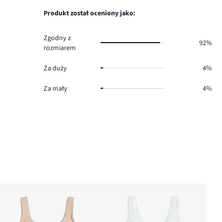
ilość
4.
głosów
Produkt został oceniony jako:
2.
Zgodny z
92%
rozmiarem
Za duży
4%
Za mały
4%