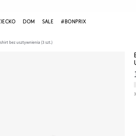
ZIECKO
DOM
SALE
#BONPRIX
hirt bez usztywnienia (3 szt.)
3