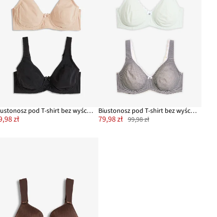
Biustonosz pod T-shirt bez wyściełania z fiszbinami z bawełny organicznej (2 szt.)
Biustonosz pod T-shirt bez wyściełania z fiszbinami, z bawełny organicznej (2 szt.)
9,98 zł
79,98 zł
99,98 zł