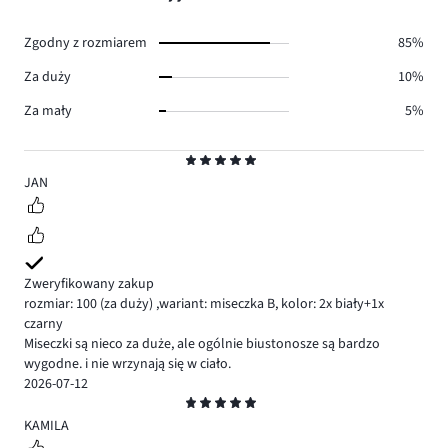
18.
głosów
7.
Zgodny z rozmiarem
85%
Za duży
10%
Za mały
5%
Ocena
5
JAN
Zweryfikowany zakup
rozmiar: 100
(za duży)
,
wariant: miseczka B,
kolor: 2x biały+1x
czarny
Miseczki są nieco za duże, ale ogólnie biustonosze są bardzo
wygodne. i nie wrzynają się w ciało.
2026-07-12
Ocena
5
KAMILA