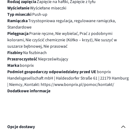
Rodzaj zapięcia
Zapięcie na haftki, Zapięcie z tyłu
Wyściełanie
Wyściełane miseczki
Typ miseczki
Push-up
Ramiączka
Trzystopniowa regulacja, regulowane ramiączka,
Standardowe
Pielęgnacja
Pranie ręczne, Nie wybielać, Prać z podobnymi
kolorami, Nie czyścić chemicznie (Kółko – krzyż), Nie suszyć w
suszarce bębnowej, Nie prasować
Fiszbiny
Na fiszbinach
Przezroczystość
Nieprześwitujący
Marka
bonprix
Podmiot gospodarczy odpowiedzialny przed UE
bonprix
Handelsgesellschaft mbH | Haldesdorfer Straße 61 | 22179 Hamburg
| Niemcy, Kontakt: https://www.bonprix.pl/pomoc/kontakt/
Dodatkowe informacje
Opcje dostawy