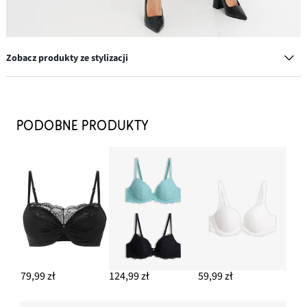
Zobacz produkty ze stylizacji
Kolczyki kółka z mosiądzu
97,99 zł
PODOBNE PRODUKTY
DODAJ DO KOSZYKA
Biustonosz push up z delikatną koronką (3 szt.)
117,99 zł
DODAJ DO KOSZYKA
Koronkowe stringi z wysoką talią
42,99 zł
79,99 zł
124,99 zł
59,99 zł
DODAJ DO KOSZYKA