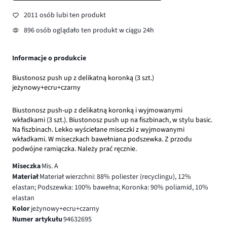
2011 osób lubi ten produkt
896 osób oglądało ten produkt w ciągu 24h
Informacje o produkcie
Biustonosz push up z delikatną koronką (3 szt.)
jeżynowy+ecru+czarny
Biustonosz push-up z delikatną koronką i wyjmowanymi
wkładkami (3 szt.). Biustonosz push up na fiszbinach, w stylu basic.
Na fiszbinach. Lekko wyściełane miseczki z wyjmowanymi
wkładkami. W miseczkach bawełniana podszewka. Z przodu
podwójne ramiączka. Należy prać ręcznie.
Miseczka
Mis. A
Materiał
Materiał wierzchni: 88% poliester (recyclingu), 12%
elastan; Podszewka: 100% bawełna; Koronka: 90% poliamid, 10%
elastan
Kolor
jeżynowy+ecru+czarny
Numer artykułu
94632695