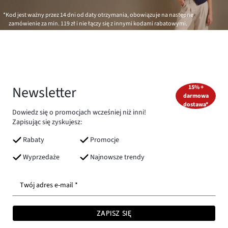
*Kod jest ważny przez 14 dni od daty otrzymania, obowiązuje na następne
zamówienie za min.
119 zł
i nie łączy się z innymi kodami rabatowymi.
Newsletter
15% +
darmowa
dostawa*
Dowiedz się o promocjach wcześniej niż inni!
Zapisując się zyskujesz:
Rabaty
Promocje
Wyprzedaże
Najnowsze trendy
Twój adres e-mail *
ZAPISZ SIĘ