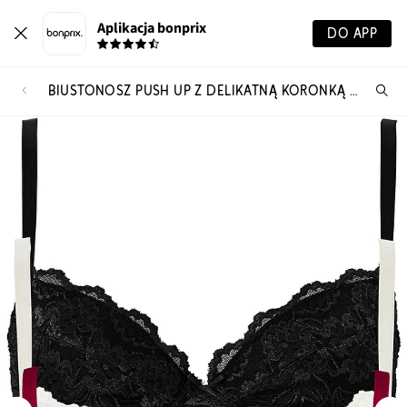
Aplikacja bonprix
DO APP
BIUSTONOSZ PUSH UP Z DELIKATNĄ KORONKĄ (3 SZT.)
Szu
pr