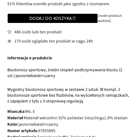
91% Klientów oceniło produkt jako zgodny z rozmiarem.
[node-product-
DODAJ DO KOSZYKA
wishlist]
486 osób lubi ten produkt
179 osób oglądało ten produkt w ciągu 24h
Informacje o produkcie
Biustonosz sportowy, średni stopień podtrzymywania biustu (2
szt.) jasnoniebieski+czarny
Wygodny biustonosz sportowy w zestawie 2 sztuk. W kompl. 2
biustonosze sportowe bez fiszbinów, na wyściełanych ramiączkach,
z zapięciem z tyłu z 3-stopniową regulacją.
Miseczka
Mis. E
Materiał
Materiał wierzchni: 92% poliester (recyclingu), 8% elastan
Kolor
jasnoniebieski+czarny
Numer artykułu
97855895