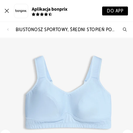
Aplikacja bonprix
DO APP
BIUSTONOSZ SPORTOWY, ŚREDNI STOPIEŃ PODTRZYMYWANIA BIUSTU (2 SZT.)
Szu
pr