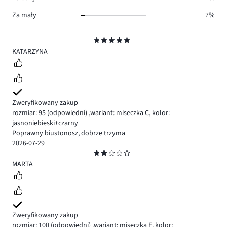
Za mały
7%
Ocena
5
KATARZYNA
Zweryfikowany zakup
rozmiar: 95
(odpowiedni)
,
wariant: miseczka C,
kolor:
jasnoniebieski+czarny
Poprawny biustonosz, dobrze trzyma
2026-07-29
Ocena
2
MARTA
Zweryfikowany zakup
rozmiar: 100
(odpowiedni)
,
wariant: miseczka E,
kolor: