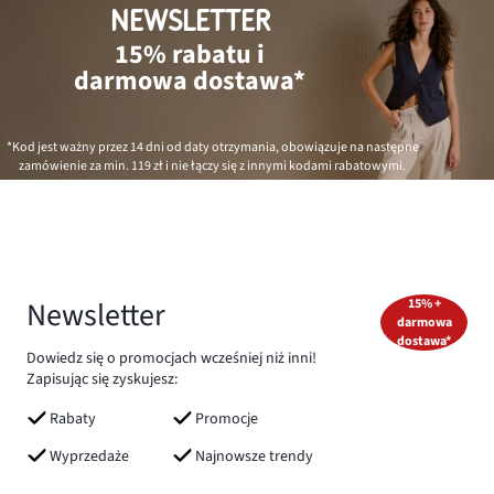
NEWSLETTER
15% rabatu i
darmowa dostawa*
*Kod jest ważny przez 14 dni od daty otrzymania, obowiązuje na następne
zamówienie za min.
119 zł
i nie łączy się z innymi kodami rabatowymi.
Newsletter
15% +
darmowa
dostawa*
Dowiedz się o promocjach wcześniej niż inni!
Zapisując się zyskujesz:
Rabaty
Promocje
Wyprzedaże
Najnowsze trendy