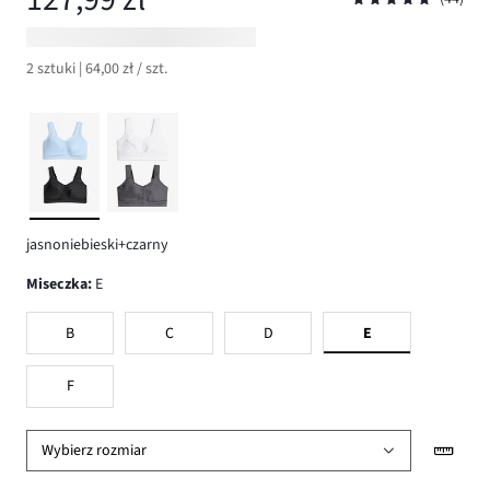
2 sztuki | 64,00 zł / szt.
jasnoniebieski+czarny
Miseczka
:
E
B
C
D
E
F
Wybierz rozmiar