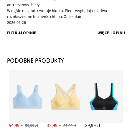
antracytowy+biały
W ogóle nie podtrzymuje biustu. Piersi wyglądają jak dwa
rozpłaszczone bochenki chleba. Odesłałam.
2026-06-26
FILTRUJ OPINIE
WIĘCEJ OPINII
PODOBNE PRODUKTY
54,99 zł
32,99 zł
39,99 zł
59,99 zł
37,99 zł