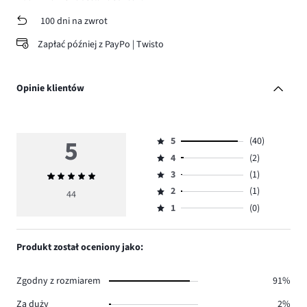
100 dni na zwrot
Zapłać później z PayPo | Twisto
Opinie klientów
5
5
(40)
Ocena
4
(2)
5,
Ocena
ilość
3
(1)
Średnia
4,
Ocena
głosów
ocena
ilość
2
(1)
3,
44
Ocena
40.
5
głosów
ilość
1
(0)
2,
Ocena
2.
głosów
ilość
1,
1.
głosów
ilość
Produkt został oceniony jako:
1.
głosów
0.
Zgodny z rozmiarem
91%
Za duży
2%