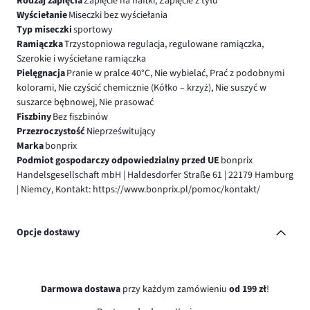
Rodzaj zapięcia
Zapięcie na haftki, Zapięcie z tyłu
Wyściełanie
Miseczki bez wyściełania
Typ miseczki
sportowy
Ramiączka
Trzystopniowa regulacja, regulowane ramiączka,
Szerokie i wyściełane ramiączka
Pielęgnacja
Pranie w pralce 40°C, Nie wybielać, Prać z podobnymi
kolorami, Nie czyścić chemicznie (Kółko – krzyż), Nie suszyć w
suszarce bębnowej, Nie prasować
Fiszbiny
Bez fiszbinów
Przezroczystość
Nieprześwitujący
Marka
bonprix
Podmiot gospodarczy odpowiedzialny przed UE
bonprix
Handelsgesellschaft mbH | Haldesdorfer Straße 61 | 22179 Hamburg
| Niemcy, Kontakt: https://www.bonprix.pl/pomoc/kontakt/
Opcje dostawy
Darmowa dostawa
przy każdym zamówieniu
od 199 zł
!