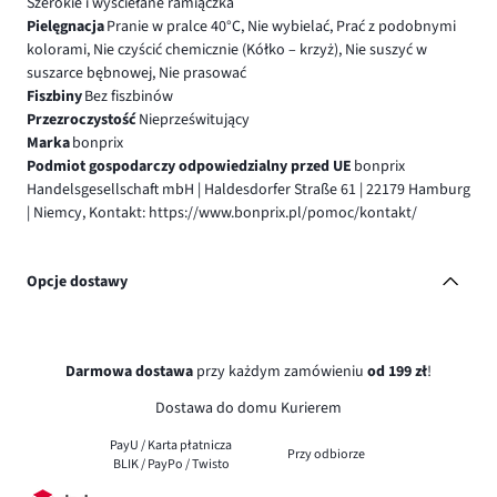
Szerokie i wyściełane ramiączka
Pielęgnacja
Pranie w pralce 40°C, Nie wybielać, Prać z podobnymi
kolorami, Nie czyścić chemicznie (Kółko – krzyż), Nie suszyć w
suszarce bębnowej, Nie prasować
Fiszbiny
Bez fiszbinów
Przezroczystość
Nieprześwitujący
Marka
bonprix
Podmiot gospodarczy odpowiedzialny przed UE
bonprix
Handelsgesellschaft mbH | Haldesdorfer Straße 61 | 22179 Hamburg
| Niemcy, Kontakt: https://www.bonprix.pl/pomoc/kontakt/
Opcje dostawy
Darmowa dostawa
przy każdym zamówieniu
od 199 zł
!
Dostawa do domu Kurierem
PayU / Karta płatnicza
Przy odbiorze
BLIK / PayPo / Twisto