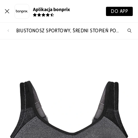
Aplikacja bonprix
DO APP
BIUSTONOSZ SPORTOWY, ŚREDNI STOPIEŃ PODTRZYMYWANIA BIUSTU
Szu
pr