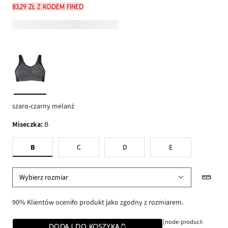
83,29 zł z kodem FINED
szaro-czarny melanż
Miseczka
:
B
B
C
D
E
Wybierz rozmiar
90% Klientów oceniło produkt jako zgodny z rozmiarem.
[node-product-
DODAJ DO KOSZYKA