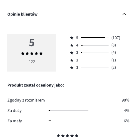
Opinie klientów
5
5
(107)
Ocena
4
(8)
5,
Ocena
ilość
3
(4)
Średnia
4,
Ocena
głosów
ocena
ilość
2
(1)
3,
122
Ocena
107.
5
głosów
ilość
1
(2)
2,
Ocena
8.
głosów
ilość
1,
4.
głosów
ilość
Produkt został oceniony jako:
1.
głosów
2.
Zgodny z rozmiarem
90%
Za duży
4%
Za mały
6%
Ocena