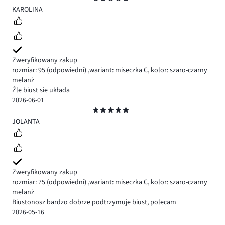
5
KAROLINA
Zweryfikowany zakup
rozmiar: 95
(odpowiedni)
,
wariant: miseczka C,
kolor: szaro-czarny
melanż
Źle biust sie układa
2026-06-01
Ocena
5
JOLANTA
Zweryfikowany zakup
rozmiar: 75
(odpowiedni)
,
wariant: miseczka C,
kolor: szaro-czarny
melanż
Biustonosz bardzo dobrze podtrzymuje biust, polecam
2026-05-16