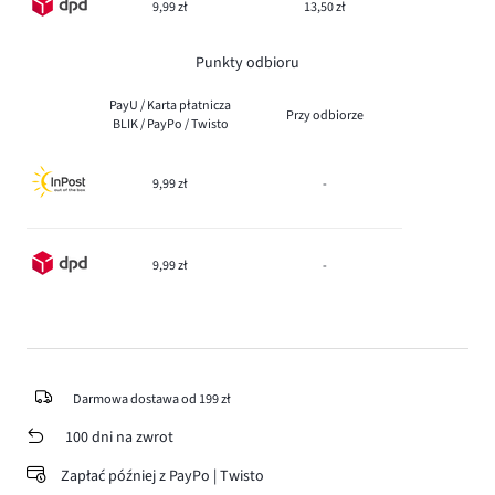
9,99 zł
13,50 zł
Punkty odbioru
PayU / Karta płatnicza
Przy odbiorze
BLIK / PayPo / Twisto
9,99 zł
-
9,99 zł
-
Darmowa dostawa od 199 zł
100 dni na zwrot
Zapłać później z PayPo | Twisto