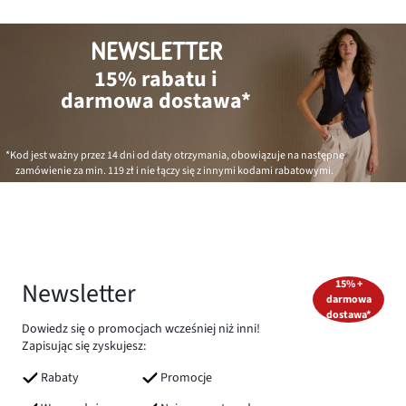
NEWSLETTER
15% rabatu i
darmowa dostawa*
*Kod jest ważny przez 14 dni od daty otrzymania, obowiązuje na następne
zamówienie za min.
119 zł
i nie łączy się z innymi kodami rabatowymi.
Newsletter
15% +
darmowa
dostawa*
Dowiedz się o promocjach wcześniej niż inni!
Zapisując się zyskujesz:
Rabaty
Promocje