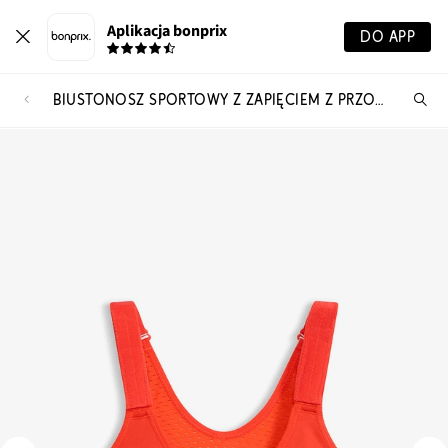
Aplikacja bonprix
DO APP
BIUSTONOSZ SPORTOWY Z ZAPIĘCIEM Z PRZODU, ŚREDNI STOPIEŃ PODTRZYMYWANIA BIUSTU
Szu
pr