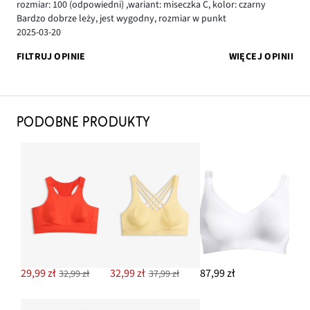
rozmiar: 100
(odpowiedni)
,
wariant: miseczka C,
kolor: czarny
Bardzo dobrze leży, jest wygodny, rozmiar w punkt
2025-03-20
FILTRUJ OPINIE
WIĘCEJ OPINII
PODOBNE PRODUKTY
29,99 zł
32,99 zł
87,99 zł
32,99 zł
37,99 zł