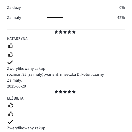
Za duży
0%
Za mały
42%
Ocena
5
KATARZYNA
Zweryfikowany zakup
rozmiar: 95
(za mały)
,
wariant: miseczka D,
kolor: czarny
Za maly.
2025-08-20
Ocena
5
ELŻBIETA
Zweryfikowany zakup