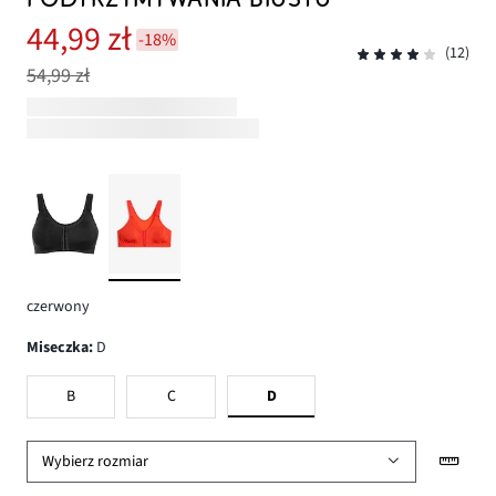
44,99 zł
-18%
(12)
54,99 zł
czerwony
Miseczka
:
D
B
C
D
Wybierz rozmiar