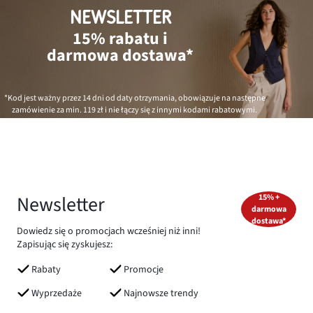
NEWSLETTER
15% rabatu i
darmowa dostawa*
*Kod jest ważny przez 14 dni od daty otrzymania, obowiązuje na następne
zamówienie za min.
119 zł
i nie łączy się z innymi kodami rabatowymi.
Newsletter
15% +
darmowa
dostawa*
Dowiedz się o promocjach wcześniej niż inni!
Zapisując się zyskujesz:
Rabaty
Promocje
Wyprzedaże
Najnowsze trendy