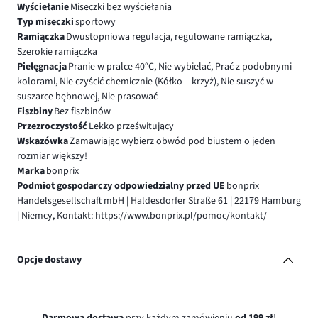
Wyściełanie
Miseczki bez wyściełania
Typ miseczki
sportowy
Ramiączka
Dwustopniowa regulacja, regulowane ramiączka,
Szerokie ramiączka
Pielęgnacja
Pranie w pralce 40°C, Nie wybielać, Prać z podobnymi
kolorami, Nie czyścić chemicznie (Kółko – krzyż), Nie suszyć w
suszarce bębnowej, Nie prasować
Fiszbiny
Bez fiszbinów
Przezroczystość
Lekko prześwitujący
Wskazówka
Zamawiając wybierz obwód pod biustem o jeden
rozmiar większy!
Marka
bonprix
Podmiot gospodarczy odpowiedzialny przed UE
bonprix
Handelsgesellschaft mbH | Haldesdorfer Straße 61 | 22179 Hamburg
| Niemcy, Kontakt: https://www.bonprix.pl/pomoc/kontakt/
Opcje dostawy
Darmowa dostawa
przy każdym zamówieniu
od 199 zł
!