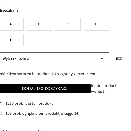
Miseczka
:
E
A
B
C
D
E
Wybierz rozmiar
9% Klientów oceniło produkt jako zgodny z rozmiarem.
[node-product-
DODAJ DO KOSZYKA
wishlist]
1250 osób lubi ten produkt
159 osób oglądało ten produkt w ciągu 24h