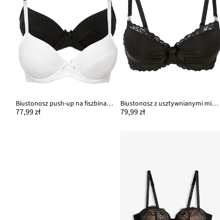
Biustonosz push-up na fiszbinach z bawełny organicznej (2 szt.)
Biustonosz z usztywnianymi miseczkami z poliamidu z recyklingu
77,99 zł
79,99 zł