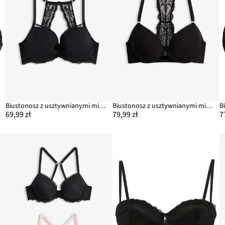
Biustonosz z usztywnianymi miseczkami z koronkowym tyłem typu bokserka
Biustonosz z usztywnianymi miseczkami z zapięciem z przodu, z miękkiego modalu
69,99 zł
79,99 zł
7