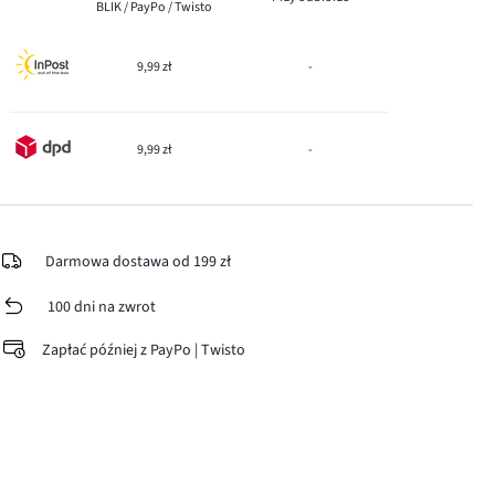
BLIK / PayPo / Twisto
9,99 zł
-
9,99 zł
-
Darmowa dostawa od 199 zł
100 dni na zwrot
Zapłać później z PayPo | Twisto