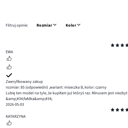
Filtruj opinie:
Rozmiar
Kolor
Ocena
5
EWA
Zweryfikowany zakup
rozmiar: 85
(odpowiedni)
,
wariant: miseczka B,
kolor: czarny
Lubię ten model na tyle, że kupiłam już któryś raz. Minusem jest niezby
&amp;#34;fałdka&amp;#34;
2026-05-03
Ocena
5
KATARZYNA