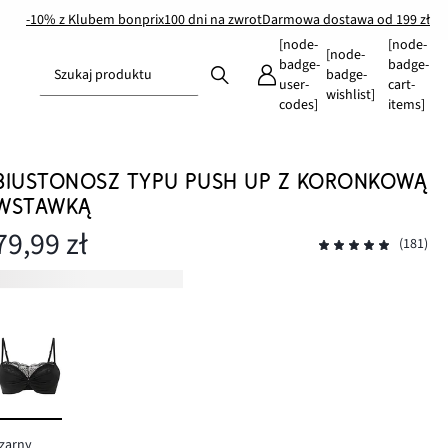
-10% z Klubem bonprix
100 dni na zwrot
Darmowa dostawa od 199 zł
[node-
[node-
[node-
badge-
badge-
Szukaj produktu
badge-
user-
cart-
wishlist]
codes]
items]
BIUSTONOSZ TYPU PUSH UP Z KORONKOWĄ
WSTAWKĄ
79,99 zł
(181)
zarny