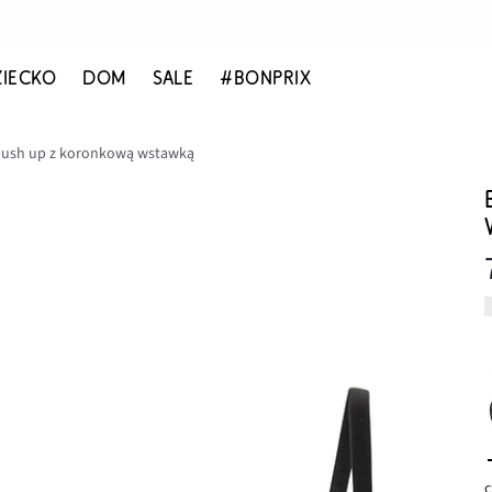
ZIECKO
DOM
SALE
#BONPRIX
push up z koronkową wstawką
c