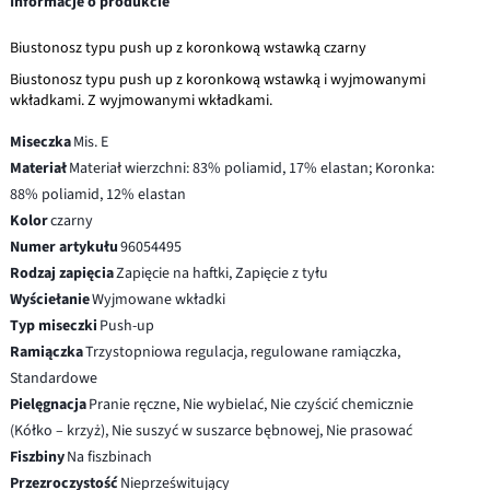
Informacje o produkcie
Biustonosz typu push up z koronkową wstawką czarny
Biustonosz typu push up z koronkową wstawką i wyjmowanymi
wkładkami. Z wyjmowanymi wkładkami.
Miseczka
Mis. E
Materiał
Materiał wierzchni: 83% poliamid, 17% elastan; Koronka:
88% poliamid, 12% elastan
Kolor
czarny
Numer artykułu
96054495
Rodzaj zapięcia
Zapięcie na haftki, Zapięcie z tyłu
Wyściełanie
Wyjmowane wkładki
Typ miseczki
Push-up
Ramiączka
Trzystopniowa regulacja, regulowane ramiączka,
Standardowe
Pielęgnacja
Pranie ręczne, Nie wybielać, Nie czyścić chemicznie
(Kółko – krzyż), Nie suszyć w suszarce bębnowej, Nie prasować
Fiszbiny
Na fiszbinach
Przezroczystość
Nieprześwitujący