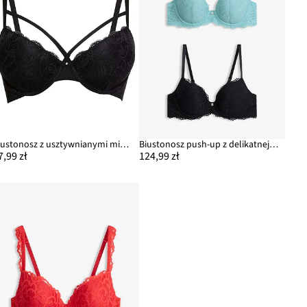
Biustonosz z usztywnianymi miseczkami z delikatną koronką
Biustonosz push-up z delikatnej koronki (2 szt.)
7,99 zł
124,99 zł