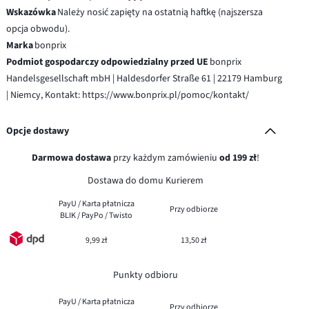
Wskazówka
Należy nosić zapięty na ostatnią haftkę (najszersza
opcja obwodu).
Marka
bonprix
Podmiot gospodarczy odpowiedzialny przed UE
bonprix
Handelsgesellschaft mbH | Haldesdorfer Straße 61 | 22179 Hamburg
| Niemcy, Kontakt: https://www.bonprix.pl/pomoc/kontakt/
Opcje dostawy
Darmowa dostawa
przy każdym zamówieniu
od 199 zł
!
Dostawa do domu Kurierem
PayU / Karta płatnicza
Przy odbiorze
BLIK / PayPo / Twisto
9,99 zł
13,50 zł
Punkty odbioru
PayU / Karta płatnicza
Przy odbiorze