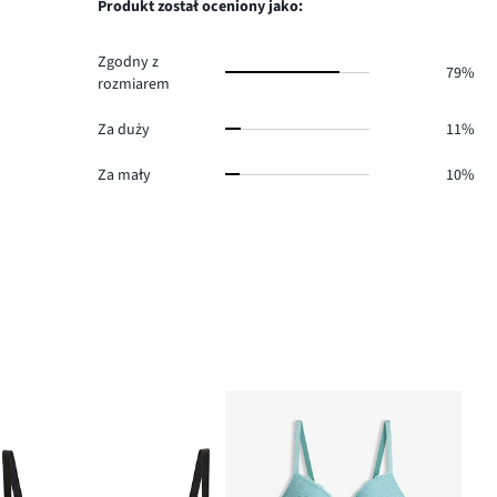
głosów
Produkt został oceniony jako:
3.
Zgodny z
79%
rozmiarem
Za duży
11%
Za mały
10%