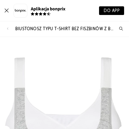
Aplikacja bonprix
DO APP
BIUSTONOSZ TYPU T-SHIRT BEZ FISZBINÓW Z BAWEŁNĄ (2 SZT.)
Szu
pr