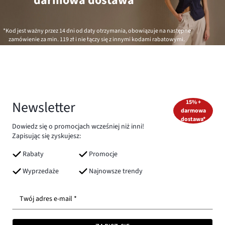
darmowa dostawa*
*Kod jest ważny przez 14 dni od daty otrzymania, obowiązuje na następne
zamówienie za min.
119 zł
i nie łączy się z innymi kodami rabatowymi.
Newsletter
15% +
darmowa
dostawa*
Dowiedz się o promocjach wcześniej niż inni!
Zapisując się zyskujesz:
Rabaty
Promocje
Wyprzedaże
Najnowsze trendy
Twój adres e-mail *