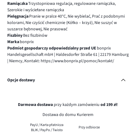
Ramiączka
Trzystopniowa regulacja, regulowane ramiączka,
Szerokie i wyściełane ramiączka
Pielęgnacja
Pranie w pralce 40°C, Nie wybielać, Prać z podobnymi
kolorami, Nie czyścić chemicznie (Kółko – krzyż), Nie suszyć w
suszarce bębnowej, Nie prasować
Fiszbiny
Bez fiszbinów
Marka
bonprix
Podmiot gospodarczy odpowiedzialny przed UE
bonprix
Handelsgesellschaft mbH | Haldesdorfer Straße 61 | 22179 Hamburg
| Niemcy, Kontakt: https://www.bonprix.pl/pomoc/kontakt/
Opcje dostawy
Darmowa dostawa
przy każdym zamówieniu
od 199 zł
!
Dostawa do domu Kurierem
PayU / Karta płatnicza
Przy odbiorze
BLIK / PayPo / Twisto