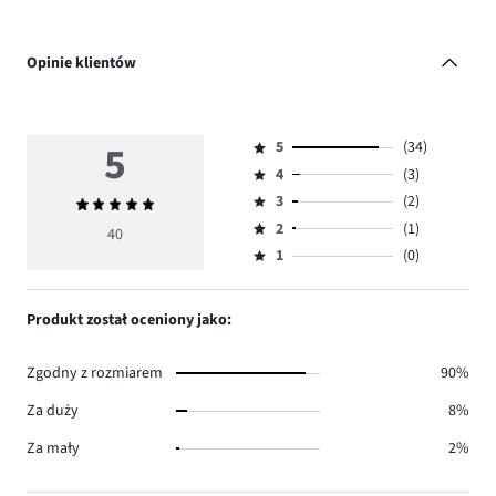
Opinie klientów
5
5
(34)
Ocena
4
(3)
5,
Ocena
ilość
3
(2)
Średnia
4,
Ocena
głosów
ocena
ilość
2
(1)
3,
40
Ocena
34.
5
głosów
ilość
1
(0)
2,
Ocena
3.
głosów
ilość
1,
2.
głosów
ilość
Produkt został oceniony jako:
1.
głosów
0.
Zgodny z rozmiarem
90%
Za duży
8%
Za mały
2%