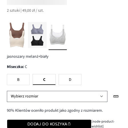
2 sztuki | 49,00 zł / szt.
jasnoszary melanż+biały
Miseczka
:
C
B
C
D
Wybierz rozmiar
90% Klientów oceniło produkt jako zgodny z rozmiarem.
[node-product-
DODAJ DO KOSZYKA
wishlist]