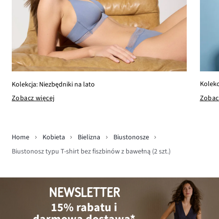
Kolekc
Kolekcja: Niezbędniki na lato
Zobac
Zobacz więcej
Home
Kobieta
Bielizna
Biustonosze
Biustonosz typu T-shirt bez fiszbinów z bawełną (2 szt.)
NEWSLETTER
15% rabatu i