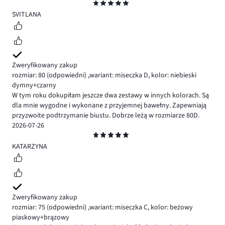
Ocena
5
SVITLANA
Zweryfikowany zakup
rozmiar: 80
(odpowiedni)
,
wariant: miseczka D,
kolor: niebieski
dymny+czarny
W tym roku dokupiłam jeszcze dwa zestawy w innych kolorach. Są
dla mnie wygodne i wykonane z przyjemnej bawełny. Zapewniają
przyzwoite podtrzymanie biustu. Dobrze leżą w rozmiarze 80D.
2026-07-26
Ocena
5
KATARZYNA
Zweryfikowany zakup
rozmiar: 75
(odpowiedni)
,
wariant: miseczka C,
kolor: beżowy
piaskowy+brązowy