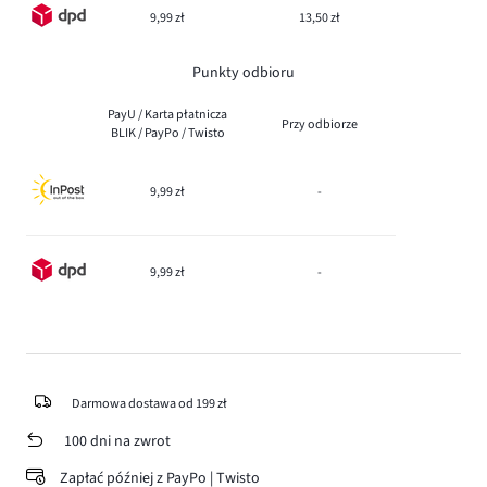
9,99 zł
13,50 zł
Punkty odbioru
PayU / Karta płatnicza
Przy odbiorze
BLIK / PayPo / Twisto
9,99 zł
-
9,99 zł
-
Darmowa dostawa od 199 zł
100 dni na zwrot
Zapłać później z PayPo | Twisto