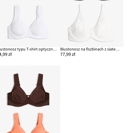
Biustonosz typu T-shirt optycznie zmniejszający biust, na fiszbinach, z bawełny organicznej (2 szt.)
Biustonosz na fiszbinach z siateczką (2 szt.)
4,99 zł
77,99 zł