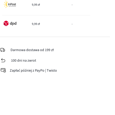
9,99 zł
-
9,99 zł
-
Darmowa dostawa od 199 zł
100 dni na zwrot
Zapłać później z PayPo | Twisto