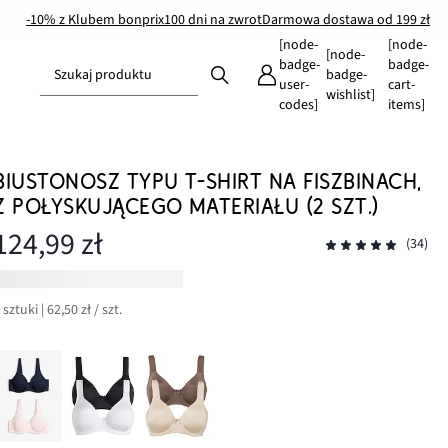
-10% z Klubem bonprix
100 dni na zwrot
Darmowa dostawa od 199 zł
[node-
[node-
[node-
badge-
badge-
Szukaj produktu
badge-
user-
cart-
wishlist]
codes]
items]
BIUSTONOSZ TYPU T-SHIRT NA FISZBINACH,
Z POŁYSKUJĄCEGO MATERIAŁU (2 SZT.)
124,99 zł
(34)
 sztuki | 62,50 zł / szt.