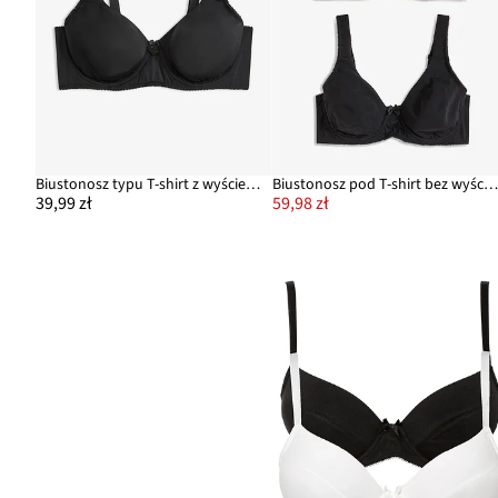
Biustonosz typu T-shirt z wyściełanymi ramiączkami
Biustonosz pod T-shirt bez wyściełania z fiszbinami z bawełny organicznej (2 sz
39,99 zł
59,98 zł