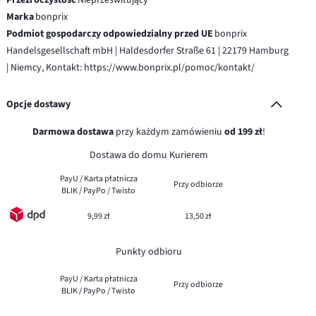
Marka
bonprix
Podmiot gospodarczy odpowiedzialny przed UE
bonprix
Handelsgesellschaft mbH | Haldesdorfer Straße 61 | 22179 Hamburg
| Niemcy, Kontakt: https://www.bonprix.pl/pomoc/kontakt/
Opcje dostawy
Darmowa dostawa
przy każdym zamówieniu
od 199 zł
!
Dostawa do domu Kurierem
PayU / Karta płatnicza
Przy odbiorze
BLIK / PayPo / Twisto
9,99 zł
13,50 zł
Punkty odbioru
PayU / Karta płatnicza
Przy odbiorze
BLIK / PayPo / Twisto