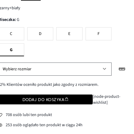
zarny+biały
Miseczka
:
G
C
D
E
F
G
Wybierz rozmiar
2% Klientów oceniło produkt jako zgodny z rozmiarem.
[node-product-
DODAJ DO KOSZYKA
wishlist]
708 osób lubi ten produkt
253 osób oglądało ten produkt w ciągu 24h