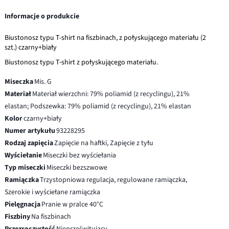
Informacje o produkcie
Biustonosz typu T-shirt na fiszbinach, z połyskującego materiału (2
szt.) czarny+biały
Biustonosz typu T-shirt z połyskującego materiału.
Miseczka
Mis. G
Materiał
Materiał wierzchni: 79% poliamid (z recyclingu), 21%
elastan; Podszewka: 79% poliamid (z recyclingu), 21% elastan
Kolor
czarny+biały
Numer artykułu
93228295
Rodzaj zapięcia
Zapięcie na haftki, Zapięcie z tyłu
Wyściełanie
Miseczki bez wyściełania
Typ miseczki
Miseczki bezszwowe
Ramiączka
Trzystopniowa regulacja, regulowane ramiączka,
Szerokie i wyściełane ramiączka
Pielęgnacja
Pranie w pralce 40°C
Fiszbiny
Na fiszbinach
Przezroczystość
Nieprześwitujący