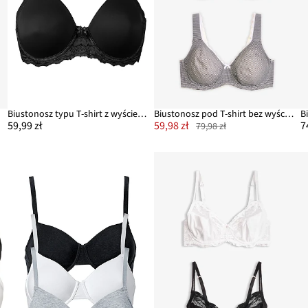
t.)
Biustonosz typu T-shirt z wyściełanymi ramiączkami
Biustonosz pod T-shirt bez wyściełania z fiszbinami, z bawełny organicznej (2 szt.)
59,99 zł
59,98 zł
7
79,98 zł