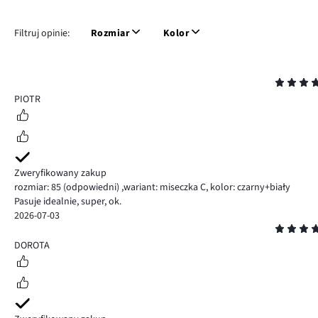
Filtruj opinie:
Rozmiar
Kolor
Ocena
5
PIOTR
Zweryfikowany zakup
rozmiar: 85
(odpowiedni)
,
wariant: miseczka C,
kolor: czarny+biały
Pasuje idealnie, super, ok.
2026-07-03
Ocena
5
DOROTA