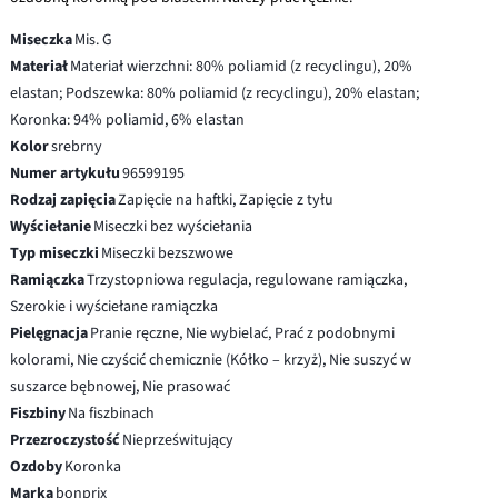
Miseczka
Mis. G
Materiał
Materiał wierzchni: 80% poliamid (z recyclingu), 20%
elastan; Podszewka: 80% poliamid (z recyclingu), 20% elastan;
Koronka: 94% poliamid, 6% elastan
Kolor
srebrny
Numer artykułu
96599195
Rodzaj zapięcia
Zapięcie na haftki, Zapięcie z tyłu
Wyściełanie
Miseczki bez wyściełania
Typ miseczki
Miseczki bezszwowe
Ramiączka
Trzystopniowa regulacja, regulowane ramiączka,
Szerokie i wyściełane ramiączka
Pielęgnacja
Pranie ręczne, Nie wybielać, Prać z podobnymi
kolorami, Nie czyścić chemicznie (Kółko – krzyż), Nie suszyć w
suszarce bębnowej, Nie prasować
Fiszbiny
Na fiszbinach
Przezroczystość
Nieprześwitujący
Ozdoby
Koronka
Marka
bonprix