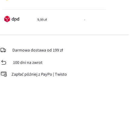
9,99 zł
-
Darmowa dostawa od 199 zł
100 dni na zwrot
Zapłać później z PayPo | Twisto