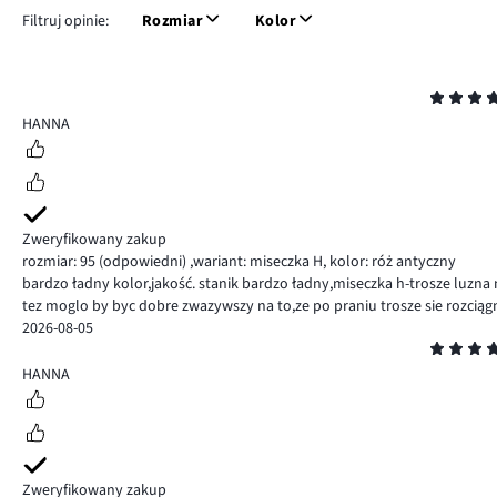
Filtruj opinie:
Rozmiar
Kolor
Ocena
5
HANNA
Zweryfikowany zakup
rozmiar: 95
(odpowiedni)
,
wariant: miseczka H,
kolor: róż antyczny
bardzo ładny kolor,jakość. stanik bardzo ładny,miseczka h-trosze luzn
tez moglo by byc dobre zwazywszy na to,ze po praniu trosze sie rozciąg
2026-08-05
Ocena
5
HANNA
Zweryfikowany zakup