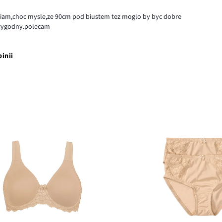
awiam,choc mysle,ze 90cm pod biustem tez moglo by byc dobre
t wygodny.polecam
pinii