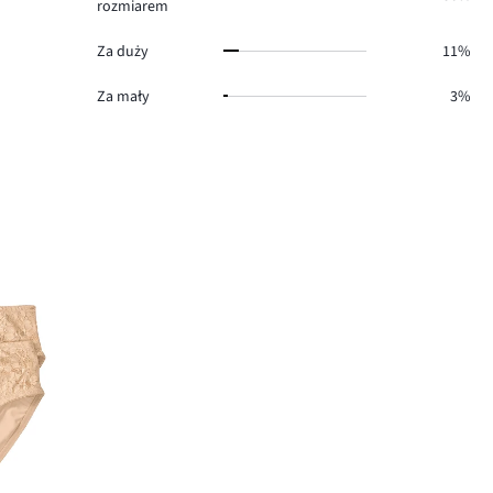
rozmiarem
Za duży
11%
Za mały
3%