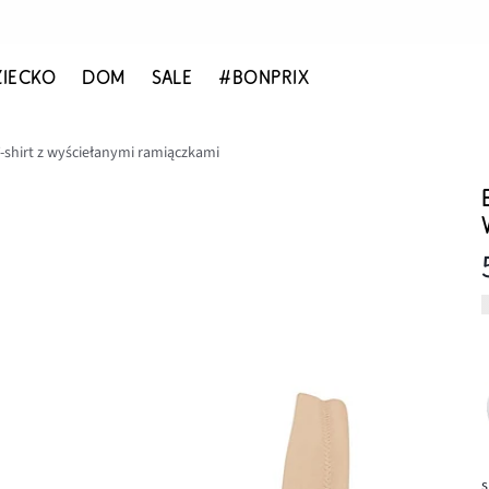
ZIECKO
DOM
SALE
#BONPRIX
-shirt z wyściełanymi ramiączkami
s