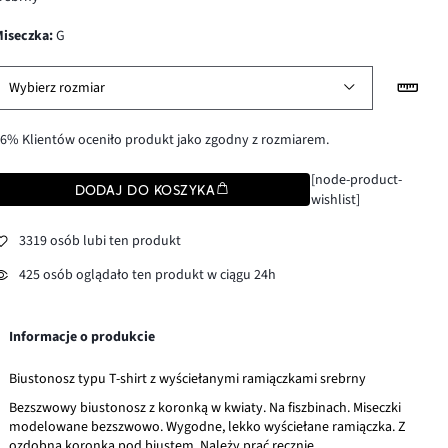
Miseczka
:
G
Wybierz rozmiar
6% Klientów oceniło produkt jako zgodny z rozmiarem.
[node-product-
DODAJ DO KOSZYKA
wishlist]
3319 osób lubi ten produkt
425 osób oglądało ten produkt w ciągu 24h
Informacje o produkcie
Biustonosz typu T-shirt z wyściełanymi ramiączkami srebrny
Bezszwowy biustonosz z koronką w kwiaty. Na fiszbinach. Miseczki
modelowane bezszwowo. Wygodne, lekko wyściełane ramiączka. Z
ozdobną koronką pod biustem. Należy prać ręcznie.