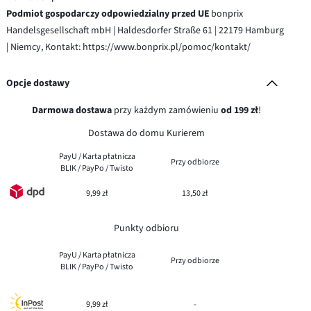
Podmiot gospodarczy odpowiedzialny przed UE
bonprix
Handelsgesellschaft mbH | Haldesdorfer Straße 61 | 22179 Hamburg
| Niemcy, Kontakt: https://www.bonprix.pl/pomoc/kontakt/
Opcje dostawy
Darmowa dostawa
przy każdym zamówieniu
od 199 zł
!
Dostawa do domu Kurierem
PayU / Karta płatnicza
Przy odbiorze
BLIK / PayPo / Twisto
9,99 zł
13,50 zł
Punkty odbioru
PayU / Karta płatnicza
Przy odbiorze
BLIK / PayPo / Twisto
9,99 zł
-