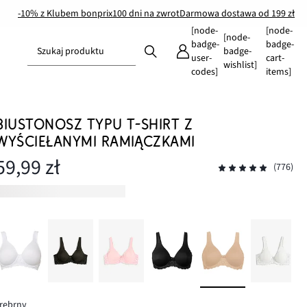
-10% z Klubem bonprix
100 dni na zwrot
Darmowa dostawa od 199 zł
[node-
[node-
[node-
badge-
badge-
Szukaj produktu
badge-
user-
cart-
wishlist]
codes]
items]
BIUSTONOSZ TYPU T-SHIRT Z
WYŚCIEŁANYMI RAMIĄCZKAMI
59,99 zł
(776)
rebrny