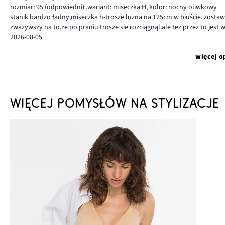
rozmiar: 95
(odpowiedni)
,
wariant: miseczka H,
kolor: nocny oliwkowy
stanik bardzo ładny,miseczka h-trosze luzna na 125cm w biuście, zost
zwazywszy na to,ze po praniu trosze sie rozciągnąl.ale tez przez to jes
2026-08-05
więcej o
WIĘCEJ POMYSŁÓW NA STYLIZACJE