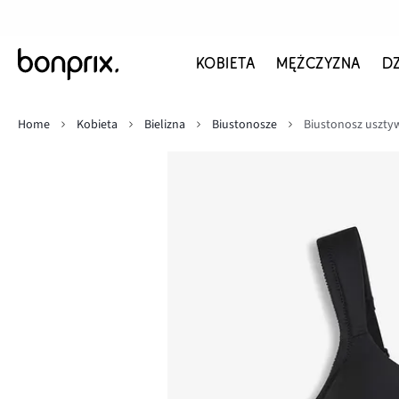
KOBIETA
MĘŻCZYZNA
D
Home
Kobieta
Bielizna
Biustonosze
Biustonosz usztywn