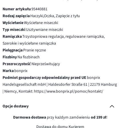
Numer artykułu
95440881
Rodzaj zapięcia
Haczyki,Oczka, Zapięcie z tyłu
Wyściełanie
Wyściełane miseczki
Typ miseczki
Usztywniane miseczki
Ramiączka
Trzystopniowa regulacja, regulowane ramiączka,
Szerokie i wyściełane ramiączka
Pielęgnacja
Pranie ręczne
Fiszbiny
Na fiszbinach
Przezroczystość
Nieprześwitujący
Marka
bonprix
Podmiot gospodarczy odpowiedzialny przed UE
bonprix
Handelsgesellschaft mbH | Haldesdorfer Straße 61 | 22179 Hamburg
| Niemcy, Kontakt: https://www.bonprix.pl/pomoc/kontakt/
Opcje dostawy
Darmowa dostawa
przy każdym zamówieniu
od 199 zł
!
Dostawa do domu Kurierem