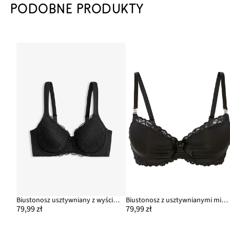
PODOBNE PRODUKTY
Biustonosz usztywniany z wyściełanymi ramiączkami
Biustonosz z usztywnianymi miseczkami z poliamidu z recyklingu
79,99 zł
79,99 zł