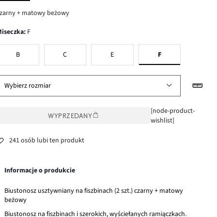
czarny + matowy beżowy
Miseczka
:
F
B
C
E
F
Wybierz rozmiar
[node-product-
WYPRZEDANY
wishlist]
241 osób lubi ten produkt
Informacje o produkcie
Biustonosz usztywniany na fiszbinach (2 szt.) czarny + matowy
beżowy
Biustonosz na fiszbinach i szerokich, wyściełanych ramiączkach.