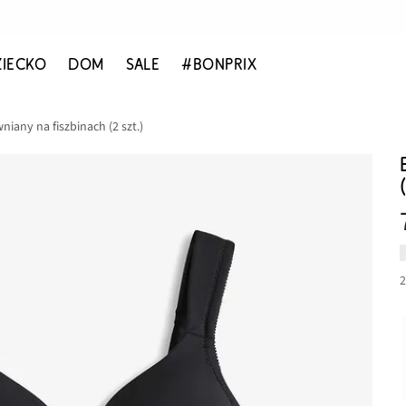
ZIECKO
DOM
SALE
#BONPRIX
iany na fiszbinach (2 szt.)
2