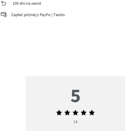
100 dni na zwrot
Zapłać później z PayPo | Twisto
5
Średnia
ocena
14
5