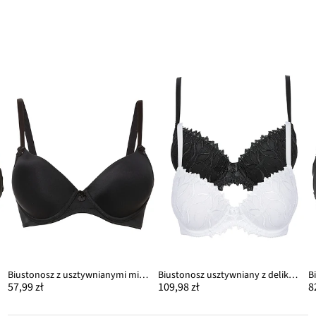
Biustonosz z usztywnianymi miseczkami na fiszbinach
Biustonosz usztywniany z delikatnym haftem (2 szt.)
57,99 zł
109,98 zł
8