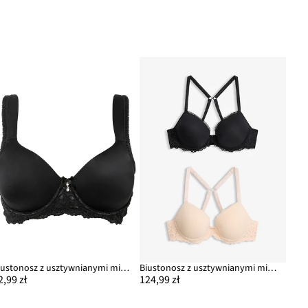
Biustonosz z usztywnianymi miseczkami i wyściełanymi ramiączkami
Biustonosz z usztywnianymi miseczkami, z delikatną koronką (2 szt.)
2,99 zł
124,99 zł