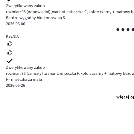
Zweryfikowany zakup
rozmiar: 95
(odpowiedni)
,
wariant: miseczka C,
kolor: czarny + matowy 
Bardzo wygodny biustonosz na 5
2026-06-06
Ocena
5
KSENIA
Zweryfikowany zakup
rozmiar: 75
(za mały)
,
wariant: miseczka F,
kolor: czarny + matowy beżo
F - miseczka za mała
2026-05-26
więcej o