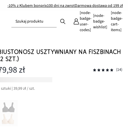
-10% z Klubem bonprix
100 dni na zwrot
Darmowa dostawa od 199 zł
[node-
[node-
[node-
badge-
badge-
Szukaj produktu
badge-
user-
cart-
wishlist]
codes]
items]
BIUSTONOSZ USZTYWNIANY NA FISZBINACH
(2 SZT.)
79,98 zł
(14)
 sztuki | 39,99 zł / szt.