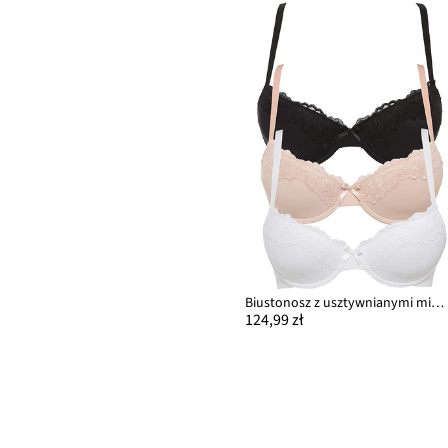
Biustonosz z usztywnianymi miseczkami z poliamidu z recyklingu (3 szt.)
124,99 zł