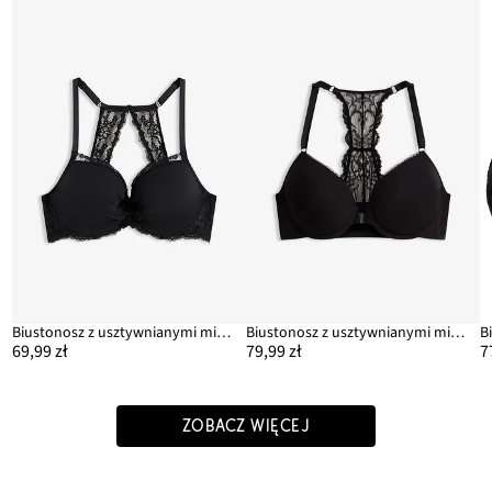
Biustonosz z usztywnianymi miseczkami z koronkowym tyłem typu bokserka
Biustonosz z usztywnianymi miseczkami z zapięciem z przodu, z miękkiego modalu
69,99 zł
79,99 zł
7
ZOBACZ WIĘCEJ