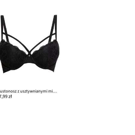
Biustonosz z usztywnianymi miseczkami z delikatną koronką
7,99 zł