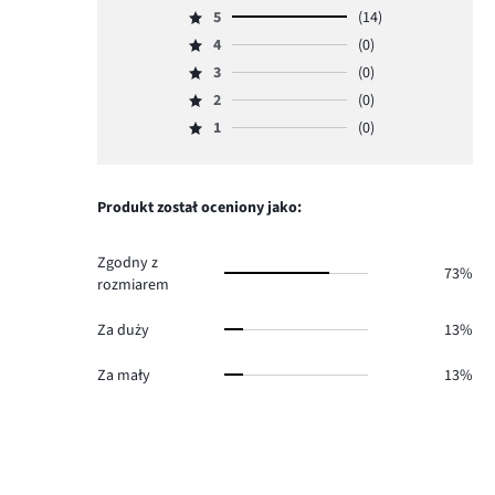
5
(14)
Ocena
4
(0)
5,
Ocena
ilość
3
(0)
4,
Ocena
głosów
ilość
2
(0)
3,
Ocena
14.
głosów
ilość
1
(0)
2,
Ocena
0.
głosów
ilość
1,
0.
głosów
ilość
0.
głosów
Produkt został oceniony jako:
0.
Zgodny z
73%
rozmiarem
Za duży
13%
Za mały
13%