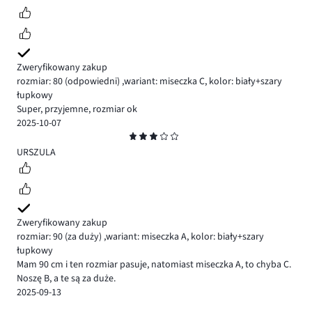
Zweryfikowany zakup
rozmiar: 80
(odpowiedni)
,
wariant: miseczka C,
kolor: biały+szary
łupkowy
Super, przyjemne, rozmiar ok
2025-10-07
Ocena
3
URSZULA
Zweryfikowany zakup
rozmiar: 90
(za duży)
,
wariant: miseczka A,
kolor: biały+szary
łupkowy
Mam 90 cm i ten rozmiar pasuje, natomiast miseczka A, to chyba C.
Noszę B, a te są za duże.
2025-09-13