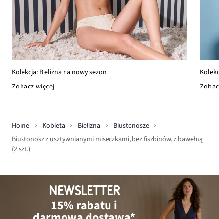
Kolekc
Kolekcja: Bielizna na nowy sezon
Zobac
Zobacz więcej
Home
Kobieta
Bielizna
Biustonosze
Biustonosz z usztywnianymi miseczkami, bez fiszbinów, z bawełną
(2 szt.)
NEWSLETTER
15% rabatu i
darmowa dostawa*