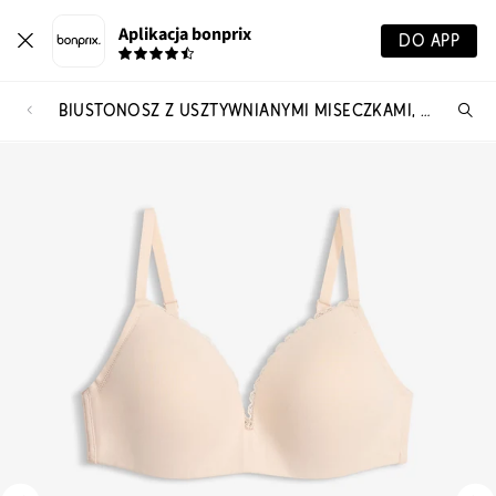
Aplikacja bonprix
DO APP
BIUSTONOSZ Z USZTYWNIANYMI MISECZKAMI, BEZ FISZBINÓW, Z BAWEŁNĄ (2 SZT.)
Szu
pr