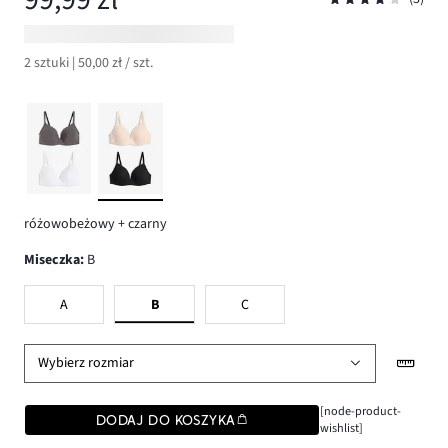
2 sztuki | 50,00 zł / szt.
różowobeżowy + czarny
Miseczka
:
B
A
B
C
Wybierz rozmiar
[node-product-
DODAJ DO KOSZYKA
wishlist]