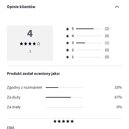
Opinie klientów
4
5
(2)
Ocena
4
(0)
5,
Ocena
ilość
3
(1)
Średnia
4,
Ocena
głosów
ocena
ilość
2
(0)
3,
3
Ocena
2.
4
głosów
ilość
1
(0)
2,
Ocena
0.
głosów
ilość
1,
1.
głosów
ilość
Produkt został oceniony jako:
0.
głosów
0.
Zgodny z rozmiarem
33%
Za duży
67%
Za mały
0%
Ocena
5
EWA