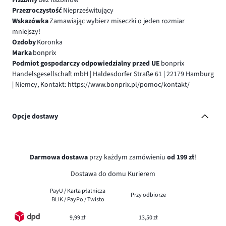
Fiszbiny
Bez fiszbinów
Przezroczystość
Nieprześwitujący
Wskazówka
Zamawiając wybierz miseczki o jeden rozmiar
mniejszy!
Ozdoby
Koronka
Marka
bonprix
Podmiot gospodarczy odpowiedzialny przed UE
bonprix
Handelsgesellschaft mbH | Haldesdorfer Straße 61 | 22179 Hamburg
| Niemcy, Kontakt: https://www.bonprix.pl/pomoc/kontakt/
Opcje dostawy
Darmowa dostawa
przy każdym zamówieniu
od 199 zł
!
Dostawa do domu Kurierem
PayU / Karta płatnicza
Przy odbiorze
BLIK / PayPo / Twisto
9,99 zł
13,50 zł