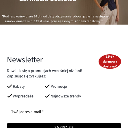
*Kod jest ważny przez 14 dni od daty otrzymania, obowiązuje na następne
zamówienie za min.
119 zł
i nie łączy się z innymi kodami rabatowymi.
Newsletter
15% +
darmowa
dostawa*
Dowiedz się o promocjach wcześniej niż inni!
Zapisując się zyskujesz:
Rabaty
Promocje
Wyprzedaże
Najnowsze trendy
Twój adres e-mail *
ZAPISZ SIĘ