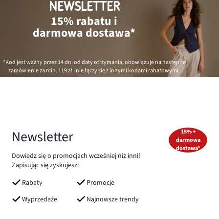
NEWSLETTER
15% rabatu i
darmowa dostawa*
*Kod jest ważny przez 14 dni od daty otrzymania, obowiązuje na następne
zamówienie za min.
119 zł
i nie łączy się z innymi kodami rabatowymi.
Newsletter
15% +
darmowa
dostawa*
Dowiedz się o promocjach wcześniej niż inni!
Zapisując się zyskujesz:
Rabaty
Promocje
Wyprzedaże
Najnowsze trendy