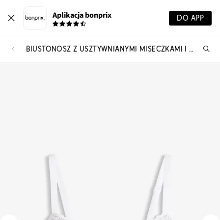
Aplikacja bonprix
DO APP
BIUSTONOSZ Z USZTYWNIANYMI MISECZKAMI I FISZBINAMI, Z BAWEŁNĄ I KORONKĄ
Szu
pr