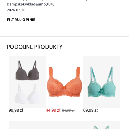
&amp;#34;wkład&amp;#34;.
2026-02-20
FILTRUJ OPINIE
PODOBNE PRODUKTY
99,98 zł
44,99 zł
69,99 zł
64,99 zł