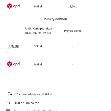
9,99 zł
13,50 zł
Punkty odbioru
PayU / Karta płatnicza
Przy odbiorze
BLIK / PayPo / Twisto
9,99 zł
-
9,99 zł
-
Darmowa dostawa od 199 zł
100 dni na zwrot