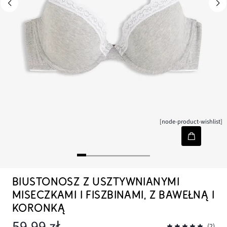
[node-product-wishlist]
BIUSTONOSZ Z USZTYWNIANYMI
MISECZKAMI I FISZBINAMI, Z BAWEŁNĄ I
KORONKĄ
59,99 zł
(2)