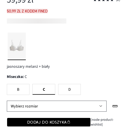
50,99 zł z kodem FINED
jasnoszary melanż + biały
Miseczka
:
C
B
C
D
Wybierz rozmiar
[node-product-
DODAJ DO KOSZYKA
wishlist]