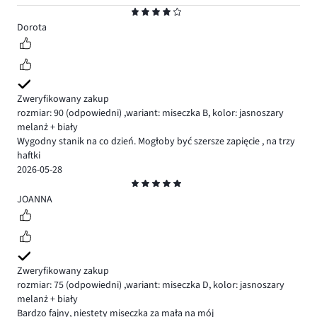
Ocena
4
Dorota
Zweryfikowany zakup
rozmiar: 90
(odpowiedni)
,
wariant: miseczka B,
kolor: jasnoszary
melanż + biały
Wygodny stanik na co dzień. Mogłoby być szersze zapięcie , na trzy
haftki
2026-05-28
Ocena
5
JOANNA
Zweryfikowany zakup
rozmiar: 75
(odpowiedni)
,
wariant: miseczka D,
kolor: jasnoszary
melanż + biały
Bardzo fajny, niestety miseczka za mała na mój