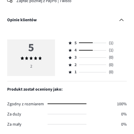
Zapłać później z PayPo | Twisto
Opinie klientów
5
5
(1)
Ocena
4
(1)
5,
Ocena
ilość
3
(0)
Średnia
4,
Ocena
głosów
ocena
ilość
2
(0)
3,
2
Ocena
1.
5
głosów
ilość
1
(0)
2,
Ocena
1.
głosów
ilość
1,
0.
głosów
ilość
Produkt został oceniony jako:
0.
głosów
0.
Zgodny z rozmiarem
100%
Za duży
0%
Za mały
0%