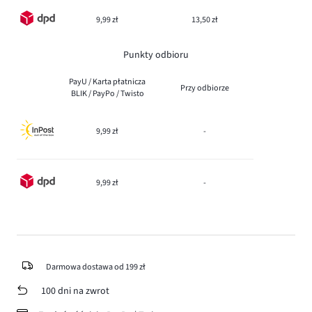
9,99 zł
13,50 zł
Punkty odbioru
PayU / Karta płatnicza
Przy odbiorze
BLIK / PayPo / Twisto
9,99 zł
-
9,99 zł
-
Darmowa dostawa od 199 zł
100 dni na zwrot