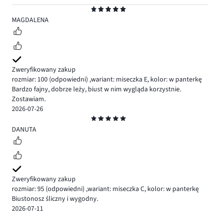
Ocena
5
MAGDALENA
Zweryfikowany zakup
rozmiar: 100
(odpowiedni)
,
wariant: miseczka E,
kolor: w panterkę
Bardzo fajny, dobrze leży, biust w nim wygląda korzystnie.
Zostawiam.
2026-07-26
Ocena
5
DANUTA
Zweryfikowany zakup
rozmiar: 95
(odpowiedni)
,
wariant: miseczka C,
kolor: w panterkę
Biustonosz śliczny i wygodny.
2026-07-11