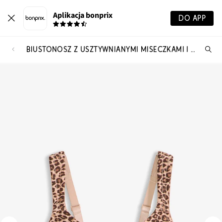
Aplikacja bonprix
DO APP
BIUSTONOSZ Z USZTYWNIANYMI MISECZKAMI I WYŚCIEŁANYMI RAMIĄCZKAMI
Szu
pr