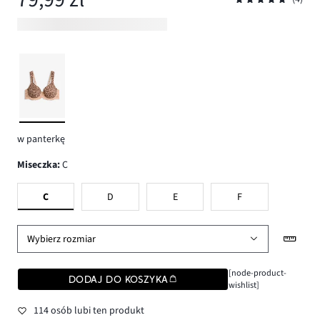
w panterkę
Miseczka
:
C
C
D
E
F
Wybierz rozmiar
[node-product-
DODAJ DO KOSZYKA
wishlist]
114 osób lubi ten produkt