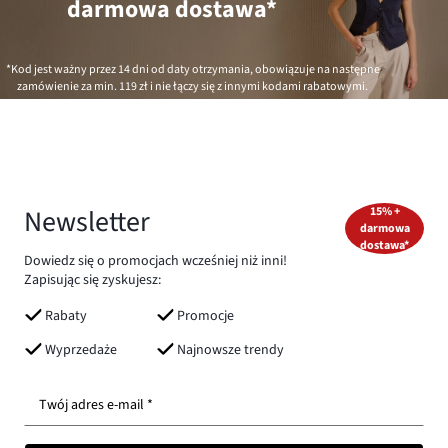
darmowa dostawa*
*Kod jest ważny przez 14 dni od daty otrzymania, obowiązuje na następne
zamówienie za min.
119 zł
i nie łączy się z innymi kodami rabatowymi.
Newsletter
15% +
darmowa
dostawa*
Dowiedz się o promocjach wcześniej niż inni!
Zapisując się zyskujesz:
Rabaty
Promocje
Wyprzedaże
Najnowsze trendy
Twój adres e-mail *