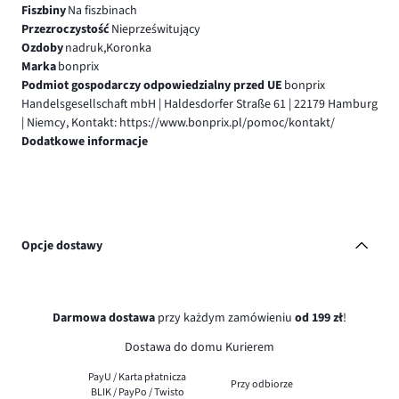
Fiszbiny
Na fiszbinach
Przezroczystość
Nieprześwitujący
Ozdoby
nadruk,Koronka
Marka
bonprix
Podmiot gospodarczy odpowiedzialny przed UE
bonprix
Handelsgesellschaft mbH | Haldesdorfer Straße 61 | 22179 Hamburg
| Niemcy, Kontakt: https://www.bonprix.pl/pomoc/kontakt/
Dodatkowe informacje
Opcje dostawy
Darmowa dostawa
przy każdym zamówieniu
od 199 zł
!
Dostawa do domu Kurierem
PayU / Karta płatnicza
Przy odbiorze
BLIK / PayPo / Twisto