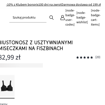
-10% z Klubem bonprix
100 dni na zwrot
Darmowa dostawa od 199 zł
[node-
[node-
[node-
badge-
badge-
Szukaj produktu
badge-
user-
cart-
wishlist]
codes]
items]
BIUSTONOSZ Z USZTYWNIANYMI
MISECZKAMI NA FISZBINACH
82,99 zł
(20)
zarny