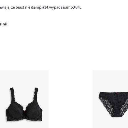
rawiają, ze biust nie &amp;#34;wypada&amp;#34;.
pinii