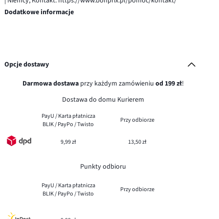
| Niemcy, Kontakt: https://www.bonprix.pl/pomoc/kontakt/
Dodatkowe informacje
Opcje dostawy
Darmowa dostawa
przy każdym zamówieniu
od 199 zł
!
Dostawa do domu Kurierem
PayU / Karta płatnicza
Przy odbiorze
BLIK / PayPo / Twisto
9,99 zł
13,50 zł
Punkty odbioru
PayU / Karta płatnicza
Przy odbiorze
BLIK / PayPo / Twisto