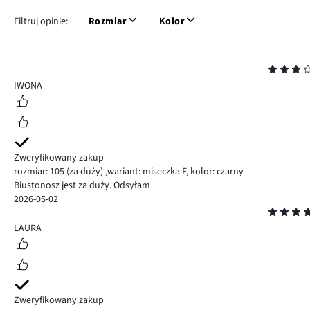
Filtruj opinie:
Rozmiar
Kolor
Ocena
3
IWONA
Zweryfikowany zakup
rozmiar: 105
(za duży)
,
wariant: miseczka F,
kolor: czarny
Biustonosz jest za duży. Odsyłam
2026-05-02
Ocena
5
LAURA
Zweryfikowany zakup