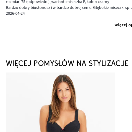
rozmiar: 75
(odpowiedni)
,
wariant: miseczka F,
kolor: czarny
Bardzo dobry biustonosz i w bardzo dobrej cenie. Głębokie miseczki sp
2026-04-24
więcej o
WIĘCEJ POMYSŁÓW NA STYLIZACJE