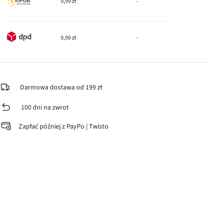
9,99 zł
-
9,99 zł
-
Darmowa dostawa od 199 zł
100 dni na zwrot
Zapłać później z PayPo | Twisto