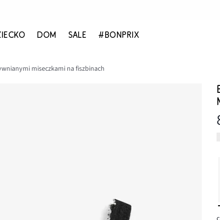
ZIECKO
DOM
SALE
#BONPRIX
ywnianymi miseczkami na fiszbinach
c