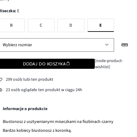
Miseczka
:
E
B
C
D
E
Wybierz rozmiar
[node-product-
DODAJ DO KOSZYKA
wishlist]
299 osób lubi ten produkt
23 osób oglądało ten produkt w ciągu 24h
Informacje o produkcie
Biustonosz z usztywnianymi miseczkami na fiszbinach czarny
Bardzo kobiecy biustonosz z koronką.