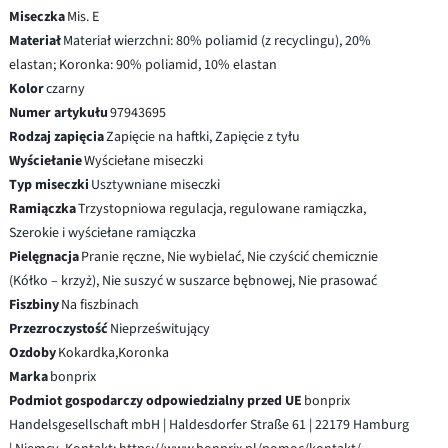
Miseczka
Mis. E
Materiał
Materiał wierzchni: 80% poliamid (z recyclingu), 20%
elastan; Koronka: 90% poliamid, 10% elastan
Kolor
czarny
Numer artykułu
97943695
Rodzaj zapięcia
Zapięcie na haftki, Zapięcie z tyłu
Wyściełanie
Wyściełane miseczki
Typ miseczki
Usztywniane miseczki
Ramiączka
Trzystopniowa regulacja, regulowane ramiączka,
Szerokie i wyściełane ramiączka
Pielęgnacja
Pranie ręczne, Nie wybielać, Nie czyścić chemicznie
(Kółko – krzyż), Nie suszyć w suszarce bębnowej, Nie prasować
Fiszbiny
Na fiszbinach
Przezroczystość
Nieprześwitujący
Ozdoby
Kokardka,Koronka
Marka
bonprix
Podmiot gospodarczy odpowiedzialny przed UE
bonprix
Handelsgesellschaft mbH | Haldesdorfer Straße 61 | 22179 Hamburg