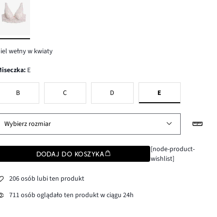
iel wełny w kwiaty
Miseczka
:
E
B
C
D
E
Wybierz rozmiar
[node-product-
DODAJ DO KOSZYKA
wishlist]
206 osób lubi ten produkt
711 osób oglądało ten produkt w ciągu 24h