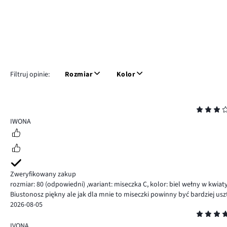
Filtruj opinie:
Rozmiar
Kolor
Ocena
3
IWONA
Zweryfikowany zakup
rozmiar: 80
(odpowiedni)
,
wariant: miseczka C,
kolor: biel wełny w kwiat
Biustonosz piękny ale jak dla mnie to miseczki powinny być bardziej usz
2026-08-05
Ocena
5
IVONA