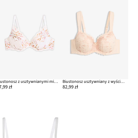
Biustonosz z usztywnianymi miseczkami z subtelnej koronki
Biustonosz usztywniany z wyściełanymi ramiączkami
7,99 zł
82,99 zł