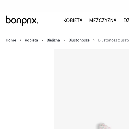
KOBIETA
MĘŻCZYZNA
D
Home
Kobieta
Bielizna
Biustonosze
Biustonosz z usz