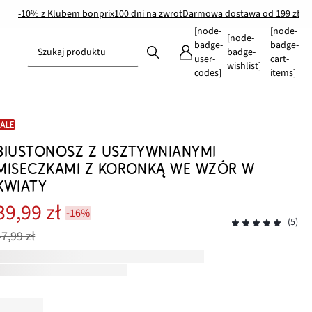
-10% z Klubem bonprix
100 dni na zwrot
Darmowa dostawa od 199 zł
[node-
[node-
[node-
badge-
badge-
Szukaj produktu
badge-
user-
cart-
wishlist]
codes]
items]
SALE
BIUSTONOSZ Z USZTYWNIANYMI
MISECZKAMI Z KORONKĄ WE WZÓR W
KWIATY
39,99 zł
-16%
(5)
47,99 zł