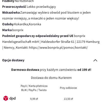
Fiszbiny
Na fiszbinach
Przezroczystość
Lekko prześwitujący
Wskazówka
Zamawiając wybierz obwód pod biustem o jeden
rozmiar mniejszy, a miseczki o jeden rozmiar większy!
Ozdoby
Kokardka,Koronka
Marka
bonprix
Podmiot gospodarczy odpowiedzialny przed UE
bonprix
Handelsgesellschaft mbH | Haldesdorfer Straße 61 | 22179 Hamburg
| Niemcy, Kontakt: https://www.bonprix.pl/pomoc/kontakt/
Opcje dostawy
Darmowa dostawa
przy każdym zamówieniu
od 199 zł
!
Dostawa do domu Kurierem
PayU / Karta płatnicza
Przy odbiorze
BLIK / PayPo / Twisto
9,99 zł
13,50 zł