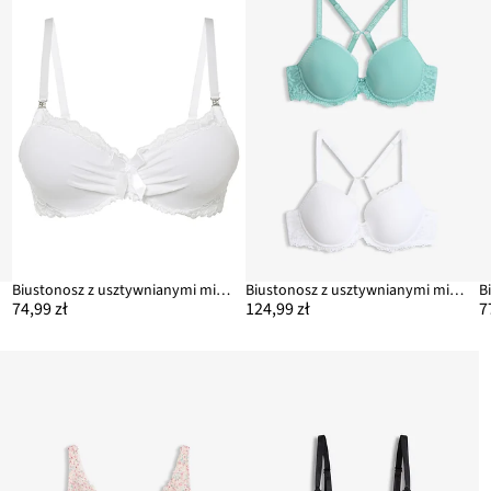
Biustonosz z usztywnianymi miseczkami z poliamidu z recyklingu
Biustonosz z usztywnianymi miseczkami, z delikatną koronką (2 szt.)
74,99 zł
124,99 zł
7