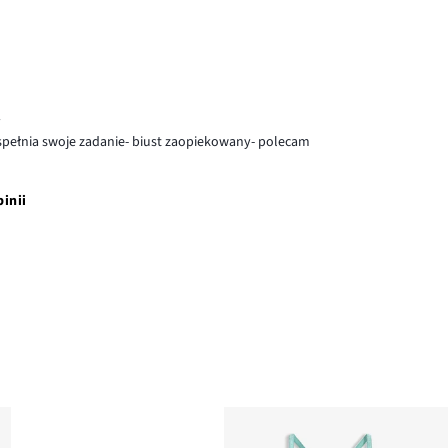
y
i spełnia swoje zadanie- biust zaopiekowany- polecam
pinii