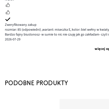
Zweryfikowany zakup
rozmiar: 85
(odpowiedni)
,
wariant: miseczka E,
kolor: biel wełny w kwiat
Bardzo fajny biustonosz- w sumie to nic nie czuję jak go zakładam- czyl
2026-07-29
więcej o
PODOBNE PRODUKTY