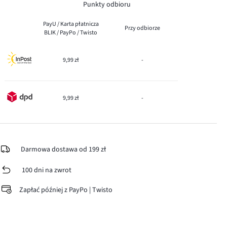
Punkty odbioru
PayU / Karta płatnicza
Przy odbiorze
BLIK / PayPo / Twisto
9,99 zł
-
9,99 zł
-
Darmowa dostawa od 199 zł
100 dni na zwrot
Zapłać później z PayPo | Twisto