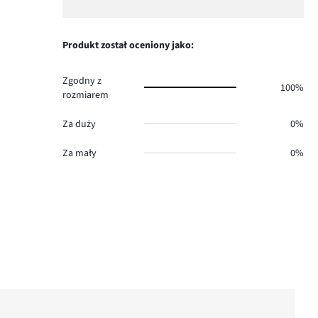
Ocena
0.
głosów
ilość
1,
1.
głosów
ilość
0.
głosów
Produkt został oceniony jako:
0.
Zgodny z
100%
rozmiarem
Za duży
0%
Za mały
0%